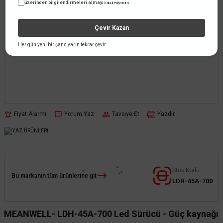
üzerinden bilgilendirmeleri almayı
kabul ediyorum.
Çevir Kazan
Her gün yeni bir şans yarın tekrar çevir
Fiyat Alarmı
Yorum Yaz
Tavsiye Et
Yazdır
Stok Kodu
Bu markanın tüm ürünlerine git
LDH-45A-700
MEANWELL- LDH-45A-700 Led Sürücü - Güç kaynağı