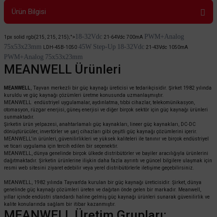
Ürün Bilgisi
18-32Vdc
PWM+Analog
1px solid rgb(215, 215, 215);">
21-64Vdc 700mA
75x53x23mm
45W
Step-Up
18-32Vdc
LDH-45B-1050
21-43Vdc 1050mA
PWM+Analog
75x53x23mm
MEANWELL Ürünleri
MEANWELL
, Tayvan merkezli bir güç kaynağı üreticisi ve tedarikçisidir. Şirket 1982 yılında
kuruldu ve güç kaynağı çözümleri üretme konusunda uzmanlaşmıştır.
MEANWELL endüstriyel uygulamalar, aydınlatma, tıbbi cihazlar, telekomünikasyon,
otomasyon, rüzgar enerjisi, güneş enerjisi ve diğer birçok sektör için güç kaynağı ürünleri
sunmaktadır.
Şirketin ürün yelpazesi, anahtarlamalı güç kaynakları, lineer güç kaynakları, DC-DC
dönüştürücüler, invertörler ve şarj cihazları gibi çeşitli güç kaynağı çözümlerini içerir.
MEANWELL'in ürünleri, güvenilirlikleri ve yüksek kaliteleri ile tanınır ve birçok endüstriyel
ve ticari uygulama için tercih edilen bir seçenektir.
MEANWELL, dünya genelinde birçok ülkede distribütörler ve bayiler aracılığıyla ürünlerini
dağıtmaktadır. Şirketin ürünlerine ilişkin daha fazla ayrıntı ve güncel bilgilere ulaşmak için
resmi web sitesini ziyaret edebilir veya yerel distribütörlerle iletişime geçebilirsiniz.
MEANWELL, 1982 yılında Tayvan'da kurulan bir güç kaynağı üreticisidir. Şirket, dünya
genelinde güç kaynağı çözümleri üreten ve dağıtan önde gelen bir markadır. Meanwell,
yıllar içinde endüstri standardı haline gelmiş güç kaynağı ürünleri sunarak güvenilirlik ve
kalite konularında sağlam bir itibar kazanmıştır.
MEANWELL Üretim Grupları: