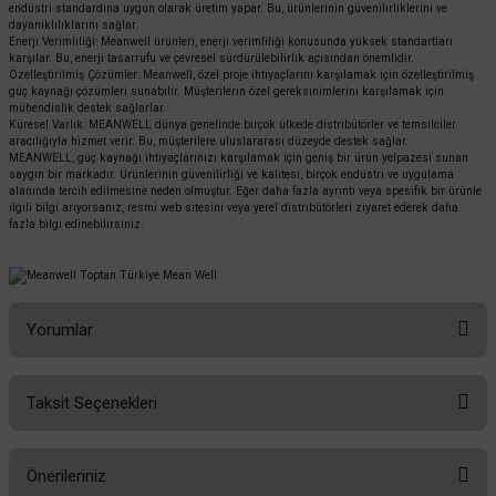
endüstri standardına uygun olarak üretim yapar. Bu, ürünlerinin güvenilirliklerini ve
dayanıklılıklarını sağlar.
Enerji Verimliliği: Meanwell ürünleri, enerji verimliliği konusunda yüksek standartları
karşılar. Bu, enerji tasarrufu ve çevresel sürdürülebilirlik açısından önemlidir.
Özelleştirilmiş Çözümler: Meanwell, özel proje ihtiyaçlarını karşılamak için özelleştirilmiş
güç kaynağı çözümleri sunabilir. Müşterilerin özel gereksinimlerini karşılamak için
mühendislik destek sağlarlar.
Küresel Varlık: MEANWELL dünya genelinde birçok ülkede distribütörler ve temsilciler
aracılığıyla hizmet verir. Bu, müşterilere uluslararası düzeyde destek sağlar.
MEANWELL, güç kaynağı ihtiyaçlarınızı karşılamak için geniş bir ürün yelpazesi sunan
saygın bir markadır. Ürünlerinin güvenilirliği ve kalitesi, birçok endüstri ve uygulama
alanında tercih edilmesine neden olmuştur. Eğer daha fazla ayrıntı veya spesifik bir ürünle
ilgili bilgi arıyorsanız, resmi web sitesini veya yerel distribütörleri ziyaret ederek daha
fazla bilgi edinebilirsiniz.
Yorumlar
Taksit Seçenekleri
Bu ürüne ilk yorumu siz yapın!
Önerileriniz
Yorum Yaz