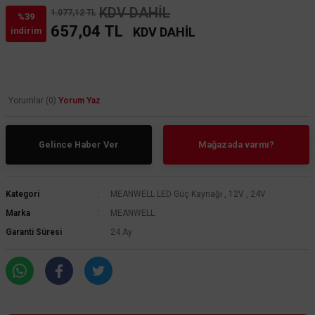
KDV DAHİL
1.077,12 TL
%39
657,04 TL
KDV DAHİL
indirim
Yorumlar (0)
Yorum Yaz
Gelince Haber Ver
Mağazada varmı?
Kategori
MEANWELL LED Güç Kaynağı
,
12V
,
24V
Marka
MEANWELL
Garanti Süresi
24 Ay