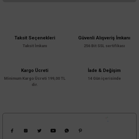
Bu ürünün fiyat bilgisi, resim, ürün açıklamalarında ve diğer konularda
yetersiz gördüğünüz noktaları öneri formunu kullanarak tarafımıza
iletebilirsiniz.
Görüş ve önerileriniz için teşekkür ederiz.
Taksit Seçenekleri
Güvenli Alışveriş İmkanı
Ürün resmi kalitesiz, bozuk veya görüntülenemiyor.
Taksit İmkanı
256 Bit SSL sertifikası
Ürün açıklamasında eksik bilgiler bulunuyor.
Ürün bilgilerinde hatalar bulunuyor.
Ürün fiyatı diğer sitelerden daha pahalı.
Kargo Ücreti
İade & Değişim
Minimum Kargo Ücreti 199,00 TL
Bu ürüne benzer farklı alternatifler olmalı.
14 Gün içerisinde
dir.
Gönder
Bizi Takip Edin