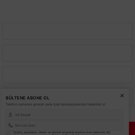
İstanbul
0212 243 2323
info@elektrikmarket.com.tr
Vadeli Toptan Satış
Kurumsal
Alışveriş
Üyelik
BÜLTENE ABONE OL
Telefon numaranı girerek sana özel kampanyalardan haberdar ol.
© 2026
Elektrikmarket.com.tr
Tüm hakları saklıdır.
Sitemiz 256 Bit SSL ile
Tanıtım, pazarlama, reklam ve benzeri amaçlarla tarafıma ticari elektronik ileti
Güvende!