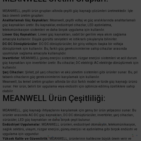
MEANWELL, çeşitli ürün grupları altında çeşitli güç kaynağı çözümleri üretmektedir. İşte
bazı önemli üretim grupları:
Anahtarlamalı Güç Kaynakları:
Meanwell, çeşitli voltaj ve güç aralıklarında anahtarlamalı
güç kaynakları üretir. Bu kaynaklar, endüstriyel cihazlar, LED aydınlatma,
telekomünikasyon sistemleri ve daha birçok uygulama için kullanılır.
Lineer Güç Kaynakları:
Lineer güç kaynakları, sabit bir gerilim veya akım sağlama
amacıyla kullanılır. Düşük gürültü seviyeleri ve istikrarlı çıkışlarıyla bilinirler.
DC-DC Dönüştürücüler:
DC-DC dönüştürücüler, bir giriş voltajını başka bir voltaja
dönüştürmek için kullanılır. Bu, farklı güç gereksinimlerine sahip cihazlar arasında
uyumluluk sağlama amacıyla kullanışlıdır.
Invertörler:
MEANWELL güneş enerjisi sistemleri, rüzgar enerjisi sistemleri ve acil durum
güç kaynakları için invertörler üretir. Bu cihazlar, DC elektriği AC elektriğe dönüştürmek için
kullanılır.
Şarj Cihazları:
Şirket, pil şarj cihazları ve akü yönetim sistemleri gibi ürünler sunar. Bu, pil
tabanlı cihazların güç gereksinimlerini karşılamak için kullanılır.
Meanwell, bu temel üretim grupları altında bir dizi farklı model ve türde güç kaynağı ürünü
sunar. Her ürün, belirli bir uygulama veya endüstri için optimize edilmiş özelliklere sahip
olabilir.
MEANWELL Ürün Çeşitliliği:
MEANWELL, güç kaynağı ihtiyaçlarını karşılamak için geniş bir ürün yelpazesi sunar. Bu
ürünler arasında AC-DC güç kaynakları, DC-DC dönüştürücüler, invertörler, şarj cihazları,
sürücüler, LED güç kaynakları ve daha birçok çeşit bulunur.
Endüstriyel Uygulamalar:
MEANWELL ürünleri, endüstriyel otomasyon, telekomünikasyon,
sağlık sektörü, ulaşım, rüzgar enerjisi, güneş enerjisi ve aydınlatma gibi birçok endüstri ve
uygulama için uygundur.
Yüksek Kalite ve Güvenilirlik:
MEANWELL, ürünlerinin kalitesine büyük önem verir ve