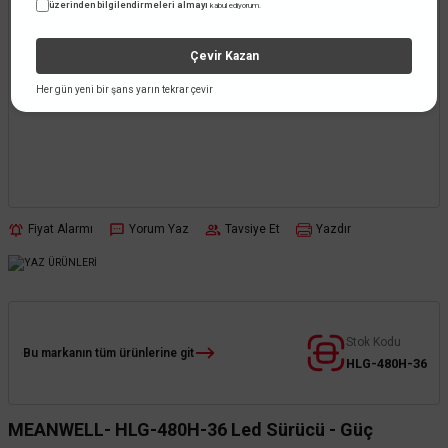
üzerinden bilgilendirmeleri almayı
kabul ediyorum.
Çevir Kazan
Her gün yeni bir şans yarın tekrar çevir
Fiyat Alarmı
Yorum Yaz
Tavsiye Et
Yazdır
Stok Kodu
Bu markanın tüm ürünlerine git
HLG-480H-36
MEANWELL- HLG-480H-36 Led Sürücü - Güç