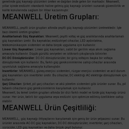
genelinde güç kaynağı çözümleri üreten ve dağıtan önde gelen bir markadır. Meanwell,
yıllar içinde endüstri standardı haline gelmiş güç kaynağı ürünleri sunarak güvenilirlik ve
kalite konularında sağlam bir itibar kazanmıştır.
MEANWELL Üretim Grupları:
MEANWELL, çeşitli ürün grupları altında çeşitli güç kaynağı çözümleri üretmektedir. İşte
bazı önemli üretim grupları:
Anahtarlamalı Güç Kaynakları:
Meanwell, çeşitli voltaj ve güç aralıklarında anahtarlamalı
güç kaynakları üretir. Bu kaynaklar, endüstriyel cihazlar, LED aydınlatma,
telekomünikasyon sistemleri ve daha birçok uygulama için kullanılır.
Lineer Güç Kaynakları:
Lineer güç kaynakları, sabit bir gerilim veya akım sağlama
amacıyla kullanılır. Düşük gürültü seviyeleri ve istikrarlı çıkışlarıyla bilinirler.
DC-DC Dönüştürücüler:
DC-DC dönüştürücüler, bir giriş voltajını başka bir voltaja
dönüştürmek için kullanılır. Bu, farklı güç gereksinimlerine sahip cihazlar arasında
uyumluluk sağlama amacıyla kullanışlıdır.
Invertörler:
MEANWELL güneş enerjisi sistemleri, rüzgar enerjisi sistemleri ve acil durum
güç kaynakları için invertörler üretir. Bu cihazlar, DC elektriği AC elektriğe dönüştürmek için
kullanılır.
Şarj Cihazları:
Şirket, pil şarj cihazları ve akü yönetim sistemleri gibi ürünler sunar. Bu, pil
tabanlı cihazların güç gereksinimlerini karşılamak için kullanılır.
Meanwell, bu temel üretim grupları altında bir dizi farklı model ve türde güç kaynağı ürünü
sunar. Her ürün, belirli bir uygulama veya endüstri için optimize edilmiş özelliklere sahip
olabilir.
MEANWELL Ürün Çeşitliliği:
MEANWELL, güç kaynağı ihtiyaçlarını karşılamak için geniş bir ürün yelpazesi sunar. Bu
ürünler arasında AC-DC güç kaynakları, DC-DC dönüştürücüler, invertörler, şarj cihazları,
sürücüler, LED güç kaynakları ve daha birçok çeşit bulunur.