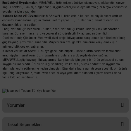
Endüstriyel Uygulamalar:
MEANWELL ürünleri, endüstriyel otomasyon, telekomünikasyon,
sağlık sektörü, ulaşım, rüzgar enerjisi, güneş enerjisi ve aydınlatma gibi birçok endüstri ve
uygulama için uygundur.
Yüksek Kalite ve Güvenilirlik:
MEANWELL, ürünlerinin kalitesine büyük önem verir ve
endüstri standardına uygun olarak üretim yapar. Bu, ürünlerinin güvenilirliklerini ve
dayanıklılıklarını sağlar.
Enerji Verimliliği: Meanwell ürünleri, enerji verimliliği konusunda yüksek standartları
karşılar. Bu, enerji tasarrufu ve çevresel sürdürülebilirlik açısından önemlidir.
Özelleştirilmiş Çözümler: Meanwell, özel proje ihtiyaçlarını karşılamak için özelleştirilmiş
güç kaynağı çözümleri sunabilir. Müşterilerin özel gereksinimlerini karşılamak için
mühendislik destek sağlarlar.
Küresel Varlık: MEANWELL dünya genelinde birçok ülkede distribütörler ve temsilciler
aracılığıyla hizmet verir. Bu, müşterilere uluslararası düzeyde destek sağlar.
MEANWELL, güç kaynağı ihtiyaçlarınızı karşılamak için geniş bir ürün yelpazesi sunan
saygın bir markadır. Ürünlerinin güvenilirliği ve kalitesi, birçok endüstri ve uygulama
alanında tercih edilmesine neden olmuştur. Eğer daha fazla ayrıntı veya spesifik bir ürünle
ilgili bilgi arıyorsanız, resmi web sitesini veya yerel distribütörleri ziyaret ederek daha
fazla bilgi edinebilirsiniz.
Yorumlar
Taksit Seçenekleri
Bu ürüne ilk yorumu siz yapın!