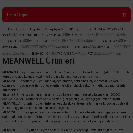
Ürün Bilgisi
rün Kodu Güç VDC Amp Akım-Voltaj Ayar Verim IP Boyut HLG-480H-24 480W 24V 20A ---
IP67
480
IP67
262x125x44mm
%94
262x125x44mm HLG-480H-30
W 30V 16A ---
%95
480
%95
IP67
262x125x44mm
480
HLG-480H-36
W 36V 13.3A ---
HLG-480H-42
W
%95
IP67
262x125x44mm
480
%95
IP67
42V 11.4A ---
HLG-480H-48
W
48V 10A ---
262x125x44mm
480
%95
262x125x44mm
HLG-480H-54
W
54V 8.9A ---
IP67
MEANWELL Ürünleri
MEANWELL
, Tayvan merkezli bir güç kaynağı üreticisi ve tedarikçisidir. Şirket 1982 yılında
kuruldu ve güç kaynağı çözümleri üretme konusunda uzmanlaşmıştır.
MEANWELL endüstriyel uygulamalar, aydınlatma, tıbbi cihazlar, telekomünikasyon,
otomasyon, rüzgar enerjisi, güneş enerjisi ve diğer birçok sektör için güç kaynağı ürünleri
sunmaktadır.
Şirketin ürün yelpazesi, anahtarlamalı güç kaynakları, lineer güç kaynakları, DC-DC
dönüştürücüler, invertörler ve şarj cihazları gibi çeşitli güç kaynağı çözümlerini içerir.
MEANWELL'in ürünleri, güvenilirlikleri ve yüksek kaliteleri ile tanınır ve birçok endüstriyel
ve ticari uygulama için tercih edilen bir seçenektir.
MEANWELL, dünya genelinde birçok ülkede distribütörler ve bayiler aracılığıyla ürünlerini
dağıtmaktadır. Şirketin ürünlerine ilişkin daha fazla ayrıntı ve güncel bilgilere ulaşmak için
resmi web sitesini ziyaret edebilir veya yerel distribütörlerle iletişime geçebilirsiniz.
MEANWELL, 1982 yılında Tayvan'da kurulan bir güç kaynağı üreticisidir. Şirket, dünya