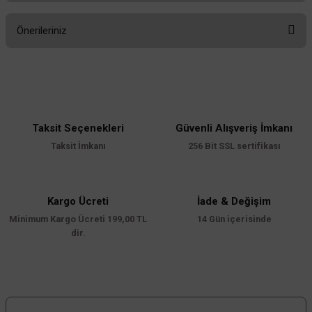
Önerileriniz
Yorum Yaz
Bu ürünün fiyat bilgisi, resim, ürün açıklamalarında ve diğer konularda
yetersiz gördüğünüz noktaları öneri formunu kullanarak tarafımıza
iletebilirsiniz.
Görüş ve önerileriniz için teşekkür ederiz.
Taksit Seçenekleri
Güvenli Alışveriş İmkanı
Ürün resmi kalitesiz, bozuk veya görüntülenemiyor.
Taksit İmkanı
256 Bit SSL sertifikası
Ürün açıklamasında eksik bilgiler bulunuyor.
Ürün bilgilerinde hatalar bulunuyor.
Ürün fiyatı diğer sitelerden daha pahalı.
Kargo Ücreti
İade & Değişim
Minimum Kargo Ücreti 199,00 TL
Bu ürüne benzer farklı alternatifler olmalı.
14 Gün içerisinde
dir.
Gönder