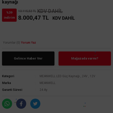
kaynağı
KDV DAHİL
13.115,52 TL
%39
8.000,47 TL
KDV DAHİL
indirim
Yorumlar (0)
Yorum Yaz
Gelince Haber Ver
Mağazada varmı?
Kategori
MEANWELL LED Güç Kaynağı
,
24V
,
12V
Marka
MEANWELL
Garanti Süresi
24 Ay