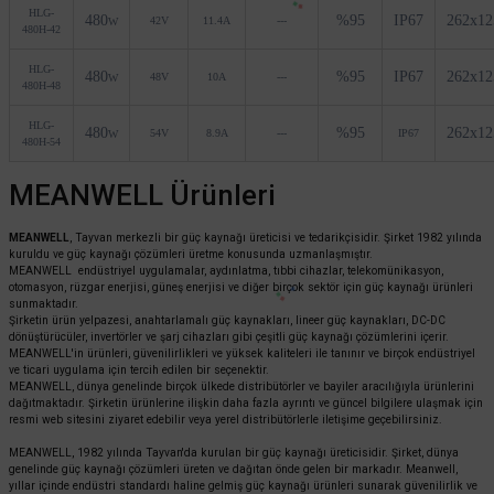
HLG-
480
%95
IP67
262x1
42V
11.4A
---
W
480H-42
HLG-
480
%95
IP67
262x1
48V
10A
---
W
480H-48
HLG-
480
%95
262x1
54V
8.9A
---
IP67
W
480H-54
MEANWELL Ürünleri
MEANWELL
, Tayvan merkezli bir güç kaynağı üreticisi ve tedarikçisidir. Şirket 1982 yılında
kuruldu ve güç kaynağı çözümleri üretme konusunda uzmanlaşmıştır.
MEANWELL endüstriyel uygulamalar, aydınlatma, tıbbi cihazlar, telekomünikasyon,
otomasyon, rüzgar enerjisi, güneş enerjisi ve diğer birçok sektör için güç kaynağı ürünleri
sunmaktadır.
Şirketin ürün yelpazesi, anahtarlamalı güç kaynakları, lineer güç kaynakları, DC-DC
dönüştürücüler, invertörler ve şarj cihazları gibi çeşitli güç kaynağı çözümlerini içerir.
MEANWELL'in ürünleri, güvenilirlikleri ve yüksek kaliteleri ile tanınır ve birçok endüstriyel
ve ticari uygulama için tercih edilen bir seçenektir.
MEANWELL, dünya genelinde birçok ülkede distribütörler ve bayiler aracılığıyla ürünlerini
dağıtmaktadır. Şirketin ürünlerine ilişkin daha fazla ayrıntı ve güncel bilgilere ulaşmak için
resmi web sitesini ziyaret edebilir veya yerel distribütörlerle iletişime geçebilirsiniz.
MEANWELL, 1982 yılında Tayvan'da kurulan bir güç kaynağı üreticisidir. Şirket, dünya
genelinde güç kaynağı çözümleri üreten ve dağıtan önde gelen bir markadır. Meanwell,
yıllar içinde endüstri standardı haline gelmiş güç kaynağı ürünleri sunarak güvenilirlik ve