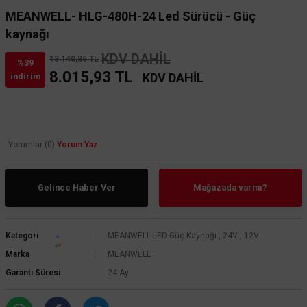
MEANWELL- HLG-480H-24 Led Sürücü - Güç
kaynağı
KDV DAHİL
13.140,86 TL
%39
8.015,93 TL
KDV DAHİL
indirim
Yorumlar (0)
Yorum Yaz
Gelince Haber Ver
Mağazada varmı?
Kategori
MEANWELL LED Güç Kaynağı
,
24V
,
12V
Marka
MEANWELL
Garanti Süresi
24 Ay