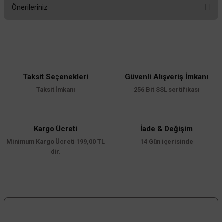
Önerileriniz
Yorum Yaz
Bu ürünün fiyat bilgisi, resim, ürün açıklamalarında ve diğer konularda
yetersiz gördüğünüz noktaları öneri formunu kullanarak tarafımıza
iletebilirsiniz.
Görüş ve önerileriniz için teşekkür ederiz.
Taksit Seçenekleri
Güvenli Alışveriş İmkanı
Ürün resmi kalitesiz, bozuk veya görüntülenemiyor.
Taksit İmkanı
256 Bit SSL sertifikası
Ürün açıklamasında eksik bilgiler bulunuyor.
Ürün bilgilerinde hatalar bulunuyor.
Ürün fiyatı diğer sitelerden daha pahalı.
Kargo Ücreti
İade & Değişim
Minimum Kargo Ücreti 199,00 TL
Bu ürüne benzer farklı alternatifler olmalı.
14 Gün içerisinde
dir.
Gönder
Bizi Takip Edin