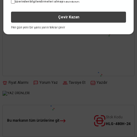
üzerinden bilgilendirmeleri almayı
kabul ediyorum.
Çevir Kazan
Her gün yeni bir şans yarın tekrar çevir
Fiyat Alarmı
Yorum Yaz
Tavsiye Et
Yazdır
Stok Kodu
Bu markanın tüm ürünlerine git
HLG-480H-24