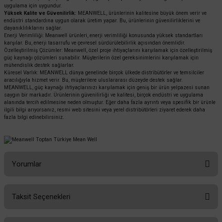
uygulama için uygundur.
Yüksek Kalite ve Güvenilirlik:
MEANWELL, ürünlerinin kalitesine büyük önem verir ve
endüstri standardına uygun olarak üretim yapar. Bu, ürünlerinin güvenilirliklerini ve
dayanıklılıklarını sağlar.
Enerji Verimliliği: Meanwell ürünleri, enerji verimliliği konusunda yüksek standartları
karşılar. Bu, enerji tasarrufu ve çevresel sürdürülebilirlik açısından önemlidir.
Özelleştirilmiş Çözümler: Meanwell, özel proje ihtiyaçlarını karşılamak için özelleştirilmiş
güç kaynağı çözümleri sunabilir. Müşterilerin özel gereksinimlerini karşılamak için
mühendislik destek sağlarlar.
Küresel Varlık: MEANWELL dünya genelinde birçok ülkede distribütörler ve temsilciler
aracılığıyla hizmet verir. Bu, müşterilere uluslararası düzeyde destek sağlar.
MEANWELL, güç kaynağı ihtiyaçlarınızı karşılamak için geniş bir ürün yelpazesi sunan
saygın bir markadır. Ürünlerinin güvenilirliği ve kalitesi, birçok endüstri ve uygulama
alanında tercih edilmesine neden olmuştur. Eğer daha fazla ayrıntı veya spesifik bir ürünle
ilgili bilgi arıyorsanız, resmi web sitesini veya yerel distribütörleri ziyaret ederek daha
fazla bilgi edinebilirsiniz.
Yorumlar
Taksit Seçenekleri
Bu ürüne ilk yorumu siz yapın!