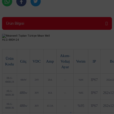
Ürün Bilgisi
HLG-480H-24
Akım-
Ürün
Güç
VDC
Amp
Voltaj
Verim
IP
Bo
Kodu
Ayar
HLG-
IP67
480W
24V
20A
---
%94
262x1
480H-24
HLG-
480
IP67
262x1
30V
16A
---
%95
W
480H-30
HLG-
480
%95
IP67
262x1
36V
13.3A
---
W
480H-36