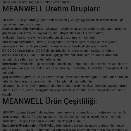
kalite konularında sağlam bir itibar kazanmıştır.
MEANWELL Üretim Grupları:
MEANWELL, çeşitli ürün grupları altında çeşitli güç kaynağı çözümleri üretmektedir. İşte
bazı önemli üretim grupları:
Anahtarlamalı Güç Kaynakları:
Meanwell, çeşitli voltaj ve güç aralıklarında anahtarlamalı
güç kaynakları üretir. Bu kaynaklar, endüstriyel cihazlar, LED aydınlatma,
telekomünikasyon sistemleri ve daha birçok uygulama için kullanılır.
Lineer Güç Kaynakları:
Lineer güç kaynakları, sabit bir gerilim veya akım sağlama
amacıyla kullanılır. Düşük gürültü seviyeleri ve istikrarlı çıkışlarıyla bilinirler.
DC-DC Dönüştürücüler:
DC-DC dönüştürücüler, bir giriş voltajını başka bir voltaja
dönüştürmek için kullanılır. Bu, farklı güç gereksinimlerine sahip cihazlar arasında
uyumluluk sağlama amacıyla kullanışlıdır.
Invertörler:
MEANWELL güneş enerjisi sistemleri, rüzgar enerjisi sistemleri ve acil durum
güç kaynakları için invertörler üretir. Bu cihazlar, DC elektriği AC elektriğe dönüştürmek için
kullanılır.
Şarj Cihazları:
Şirket, pil şarj cihazları ve akü yönetim sistemleri gibi ürünler sunar. Bu, pil
tabanlı cihazların güç gereksinimlerini karşılamak için kullanılır.
Meanwell, bu temel üretim grupları altında bir dizi farklı model ve türde güç kaynağı ürünü
sunar. Her ürün, belirli bir uygulama veya endüstri için optimize edilmiş özelliklere sahip
olabilir.
MEANWELL Ürün Çeşitliliği:
MEANWELL, güç kaynağı ihtiyaçlarını karşılamak için geniş bir ürün yelpazesi sunar. Bu
ürünler arasında AC-DC güç kaynakları, DC-DC dönüştürücüler, invertörler, şarj cihazları,
sürücüler, LED güç kaynakları ve daha birçok çeşit bulunur.
Endüstriyel Uygulamalar:
MEANWELL ürünleri, endüstriyel otomasyon, telekomünikasyon,
sağlık sektörü, ulaşım, rüzgar enerjisi, güneş enerjisi ve aydınlatma gibi birçok endüstri ve