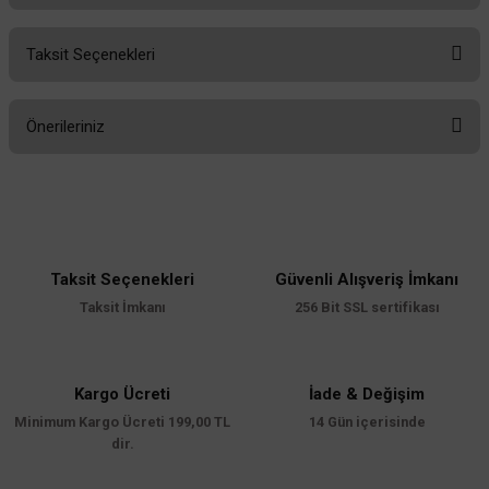
Taksit Seçenekleri
Bu ürüne ilk yorumu siz yapın!
Önerileriniz
Yorum Yaz
Bu ürünün fiyat bilgisi, resim, ürün açıklamalarında ve diğer konularda
yetersiz gördüğünüz noktaları öneri formunu kullanarak tarafımıza
iletebilirsiniz.
Görüş ve önerileriniz için teşekkür ederiz.
Taksit Seçenekleri
Güvenli Alışveriş İmkanı
Ürün resmi kalitesiz, bozuk veya görüntülenemiyor.
Taksit İmkanı
256 Bit SSL sertifikası
Ürün açıklamasında eksik bilgiler bulunuyor.
Ürün bilgilerinde hatalar bulunuyor.
Ürün fiyatı diğer sitelerden daha pahalı.
Kargo Ücreti
İade & Değişim
Minimum Kargo Ücreti 199,00 TL
Bu ürüne benzer farklı alternatifler olmalı.
14 Gün içerisinde
dir.