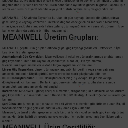
MEANWELL, dünya genelinde birçok ülkede distribütörler ve bayiler aracılığıyla ürünlerini
dağıtmaktadır. Şirketin ürünlerine ilişkin daha fazla ayrıntı ve güncel bilgilere ulaşmak için
resmi web sitesini ziyaret edebilir veya yerel distribütörlerle iletişime geçebilirsiniz.
MEANWELL, 1982 yılında Tayvan'da kurulan bir güç kaynağı üreticisidir. Şirket, dünya
genelinde güç kaynağı çözümleri üreten ve dağıtan önde gelen bir markadır. Meanwell,
yıllar içinde endüstri standardı haline gelmiş güç kaynağı ürünleri sunarak güvenilirlik ve
kalite konularında sağlam bir itibar kazanmıştır.
MEANWELL Üretim Grupları:
MEANWELL, çeşitli ürün grupları altında çeşitli güç kaynağı çözümleri üretmektedir. İşte
bazı önemli üretim grupları:
Anahtarlamalı Güç Kaynakları:
Meanwell, çeşitli voltaj ve güç aralıklarında anahtarlamalı
güç kaynakları üretir. Bu kaynaklar, endüstriyel cihazlar, LED aydınlatma,
telekomünikasyon sistemleri ve daha birçok uygulama için kullanılır.
Lineer Güç Kaynakları:
Lineer güç kaynakları, sabit bir gerilim veya akım sağlama
amacıyla kullanılır. Düşük gürültü seviyeleri ve istikrarlı çıkışlarıyla bilinirler.
DC-DC Dönüştürücüler:
DC-DC dönüştürücüler, bir giriş voltajını başka bir voltaja
dönüştürmek için kullanılır. Bu, farklı güç gereksinimlerine sahip cihazlar arasında
uyumluluk sağlama amacıyla kullanışlıdır.
Invertörler:
MEANWELL güneş enerjisi sistemleri, rüzgar enerjisi sistemleri ve acil durum
güç kaynakları için invertörler üretir. Bu cihazlar, DC elektriği AC elektriğe dönüştürmek için
kullanılır.
Şarj Cihazları:
Şirket, pil şarj cihazları ve akü yönetim sistemleri gibi ürünler sunar. Bu, pil
tabanlı cihazların güç gereksinimlerini karşılamak için kullanılır.
Meanwell, bu temel üretim grupları altında bir dizi farklı model ve türde güç kaynağı ürünü
sunar. Her ürün, belirli bir uygulama veya endüstri için optimize edilmiş özelliklere sahip
olabilir.
MEANWELL Ürün Çeşitliliği: