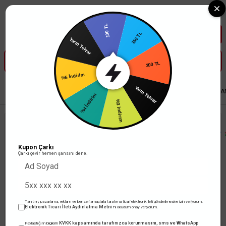
Tüm Banka Kartlarına Vade Farksız 3-5 Taksit Fırsatı Mailorder ile
100 TL
150 TL
Yarın Tekrar
200 TL
%5 İndirim
Yarın Tekrar
Anasayfa
Led Aydınlatma
Trafolar
MEANWELL LED Güç Kaynağı
MEAN
%4 İndirim
%3 İndirim
Kupon Çarkı
Çarkı çevir hemen şansını dene.
Tanıtım, pazarlama, reklam ve benzeri amaçlarla tarafıma ticari elektronik ileti gönderilmesine izin veriyorum.
Elektronik Ticari İleti Aydınlatma Metni
'ni okudum onay veriyorum.
KVKK kapsamında tarafınızca korunmasını, sms ve WhatsApp
Paylaştığım bilgilerin