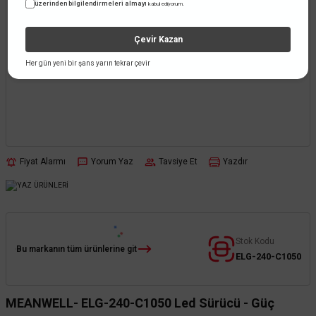
üzerinden bilgilendirmeleri almayı
kabul ediyorum.
Çevir Kazan
Her gün yeni bir şans yarın tekrar çevir
Fiyat Alarmı
Yorum Yaz
Tavsiye Et
Yazdır
Stok Kodu
Bu markanın tüm ürünlerine git
ELG-240-C1050
MEANWELL- ELG-240-C1050 Led Sürücü - Güç