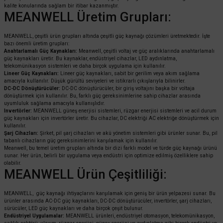
kalite konularında sağlam bir itibar kazanmıştır.
MEANWELL Üretim Grupları:
MEANWELL, çeşitli ürün grupları altında çeşitli güç kaynağı çözümleri üretmektedir. İşte
bazı önemli üretim grupları:
Anahtarlamalı Güç Kaynakları:
Meanwell, çeşitli voltaj ve güç aralıklarında anahtarlamalı
güç kaynakları üretir. Bu kaynaklar, endüstriyel cihazlar, LED aydınlatma,
telekomünikasyon sistemleri ve daha birçok uygulama için kullanılır.
Lineer Güç Kaynakları:
Lineer güç kaynakları, sabit bir gerilim veya akım sağlama
amacıyla kullanılır. Düşük gürültü seviyeleri ve istikrarlı çıkışlarıyla bilinirler.
DC-DC Dönüştürücüler:
DC-DC dönüştürücüler, bir giriş voltajını başka bir voltaja
dönüştürmek için kullanılır. Bu, farklı güç gereksinimlerine sahip cihazlar arasında
uyumluluk sağlama amacıyla kullanışlıdır.
Invertörler:
MEANWELL güneş enerjisi sistemleri, rüzgar enerjisi sistemleri ve acil durum
güç kaynakları için invertörler üretir. Bu cihazlar, DC elektriği AC elektriğe dönüştürmek için
kullanılır.
Şarj Cihazları:
Şirket, pil şarj cihazları ve akü yönetim sistemleri gibi ürünler sunar. Bu, pil
tabanlı cihazların güç gereksinimlerini karşılamak için kullanılır.
Meanwell, bu temel üretim grupları altında bir dizi farklı model ve türde güç kaynağı ürünü
sunar. Her ürün, belirli bir uygulama veya endüstri için optimize edilmiş özelliklere sahip
olabilir.
MEANWELL Ürün Çeşitliliği:
MEANWELL, güç kaynağı ihtiyaçlarını karşılamak için geniş bir ürün yelpazesi sunar. Bu
ürünler arasında AC-DC güç kaynakları, DC-DC dönüştürücüler, invertörler, şarj cihazları,
sürücüler, LED güç kaynakları ve daha birçok çeşit bulunur.
Endüstriyel Uygulamalar:
MEANWELL ürünleri, endüstriyel otomasyon, telekomünikasyon,