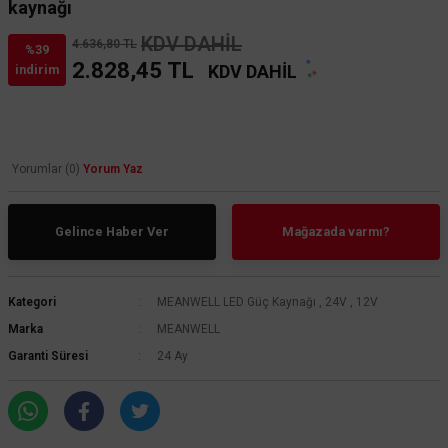
kaynağı
KDV DAHİL
4.636,80 TL
%39
2.828,45 TL
KDV DAHİL
indirim
Yorumlar (0)
Yorum Yaz
Gelince Haber Ver
Mağazada varmı?
Kategori
MEANWELL LED Güç Kaynağı
,
24V
,
12V
Marka
MEANWELL
Garanti Süresi
24 Ay