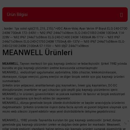
Ürün Bilgisi
; border: 1px solid rgb(215, 215, 215);">VDC Akım-Volaj Ayar Verim IP Boyut ELG-240-C700
240W
700mA 172--343V ---
%92
IP67 244x71x38mm ELG-240-C1050
240W
1050mA 114-
228V ---
%92
IP67
244x71x38mm
ELG-240-C1400
240W
1400mA 86-171V ---
%93
IP67
244x71x38mm
ELG-240-C1750
240W
1750mA 69--137V ---
%93
IP67
244x71x38mm
ELG-
240-C2100
240W
2100mA 57-115V ---
%93
IP67
244x71x38mm
MEANWELL Ürünleri
MEANWELL
, Tayvan merkezli bir güç kaynağı üreticisi ve tedarikçisidir. Şirket 1982 yılında
kuruldu ve güç kaynağı çözümleri üretme konusunda uzmanlaşmıştır.
MEANWELL endüstriyel uygulamalar, aydınlatma, tıbbi cihazlar, telekomünikasyon,
otomasyon, rüzgar enerjisi, güneş enerjisi ve diğer birçok sektör için güç kaynağı ürünleri
sunmaktadır.
Şirketin ürün yelpazesi, anahtarlamalı güç kaynakları, lineer güç kaynakları, DC-DC
dönüştürücüler, invertörler ve şarj cihazları gibi çeşitli güç kaynağı çözümlerini içerir.
MEANWELL'in ürünleri, güvenilirlikleri ve yüksek kaliteleri ile tanınır ve birçok endüstriyel
ve ticari uygulama için tercih edilen bir seçenektir.
MEANWELL, dünya genelinde birçok ülkede distribütörler ve bayiler aracılığıyla ürünlerini
dağıtmaktadır. Şirketin ürünlerine ilişkin daha fazla ayrıntı ve güncel bilgilere ulaşmak için
resmi web sitesini ziyaret edebilir veya yerel distribütörlerle iletişime geçebilirsiniz.
MEANWELL, 1982 yılında Tayvan'da kurulan bir güç kaynağı üreticisidir. Şirket, dünya
genelinde güç kaynağı çözümleri üreten ve dağıtan önde gelen bir markadır. Meanwell,
yıllar içinde endüstri standardı haline gelmiş güç kaynağı ürünleri sunarak güvenilirlik ve