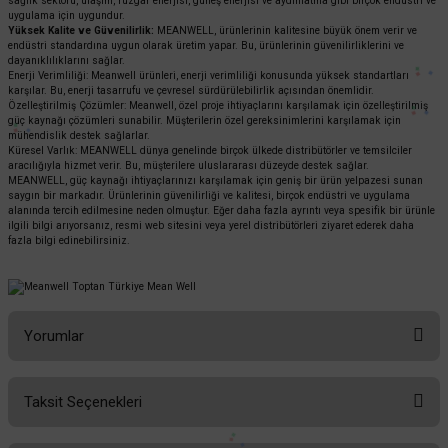
sağlık sektörü, ulaşım, rüzgar enerjisi, güneş enerjisi ve aydınlatma gibi birçok endüstri ve
uygulama için uygundur.
Yüksek Kalite ve Güvenilirlik:
MEANWELL, ürünlerinin kalitesine büyük önem verir ve
endüstri standardına uygun olarak üretim yapar. Bu, ürünlerinin güvenilirliklerini ve
dayanıklılıklarını sağlar.
Enerji Verimliliği: Meanwell ürünleri, enerji verimliliği konusunda yüksek standartları
karşılar. Bu, enerji tasarrufu ve çevresel sürdürülebilirlik açısından önemlidir.
Özelleştirilmiş Çözümler: Meanwell, özel proje ihtiyaçlarını karşılamak için özelleştirilmiş
güç kaynağı çözümleri sunabilir. Müşterilerin özel gereksinimlerini karşılamak için
mühendislik destek sağlarlar.
Küresel Varlık: MEANWELL dünya genelinde birçok ülkede distribütörler ve temsilciler
aracılığıyla hizmet verir. Bu, müşterilere uluslararası düzeyde destek sağlar.
MEANWELL, güç kaynağı ihtiyaçlarınızı karşılamak için geniş bir ürün yelpazesi sunan
saygın bir markadır. Ürünlerinin güvenilirliği ve kalitesi, birçok endüstri ve uygulama
alanında tercih edilmesine neden olmuştur. Eğer daha fazla ayrıntı veya spesifik bir ürünle
ilgili bilgi arıyorsanız, resmi web sitesini veya yerel distribütörleri ziyaret ederek daha
fazla bilgi edinebilirsiniz.
Yorumlar
Taksit Seçenekleri
Bu ürüne ilk yorumu siz yapın!