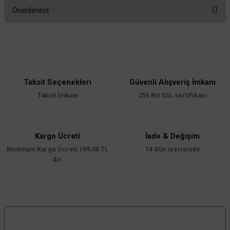
Önerileriniz
Yorum Yaz
Bu ürünün fiyat bilgisi, resim, ürün açıklamalarında ve diğer konularda
yetersiz gördüğünüz noktaları öneri formunu kullanarak tarafımıza
iletebilirsiniz.
Görüş ve önerileriniz için teşekkür ederiz.
Taksit Seçenekleri
Güvenli Alışveriş İmkanı
Ürün resmi kalitesiz, bozuk veya görüntülenemiyor.
Taksit İmkanı
256 Bit SSL sertifikası
Ürün açıklamasında eksik bilgiler bulunuyor.
Ürün bilgilerinde hatalar bulunuyor.
Ürün fiyatı diğer sitelerden daha pahalı.
Kargo Ücreti
İade & Değişim
Minimum Kargo Ücreti 199,00 TL
Bu ürüne benzer farklı alternatifler olmalı.
14 Gün içerisinde
dir.
Gönder
Bizi Takip Edin