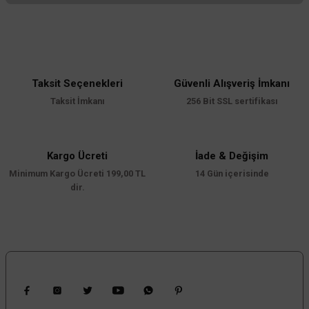
Bu ürünün fiyat bilgisi, resim, ürün açıklamalarında ve diğer konularda
yetersiz gördüğünüz noktaları öneri formunu kullanarak tarafımıza
iletebilirsiniz.
Görüş ve önerileriniz için teşekkür ederiz.
Taksit Seçenekleri
Güvenli Alışveriş İmkanı
Ürün resmi kalitesiz, bozuk veya görüntülenemiyor.
Taksit İmkanı
256 Bit SSL sertifikası
Ürün açıklamasında eksik bilgiler bulunuyor.
Ürün bilgilerinde hatalar bulunuyor.
Ürün fiyatı diğer sitelerden daha pahalı.
Kargo Ücreti
İade & Değişim
Minimum Kargo Ücreti 199,00 TL
Bu ürüne benzer farklı alternatifler olmalı.
14 Gün içerisinde
dir.
Gönder
Bizi Takip Edin