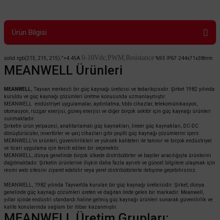
Ürün Bilgisi
0-10Vdc,PWM,Resistance
solid rgb(215, 215, 215);">4.45A
%93
IP67
244x71x38mm
MEANWELL Ürünleri
MEANWELL
, Tayvan merkezli bir güç kaynağı üreticisi ve tedarikçisidir. Şirket 1982 yılında
kuruldu ve güç kaynağı çözümleri üretme konusunda uzmanlaşmıştır.
MEANWELL endüstriyel uygulamalar, aydınlatma, tıbbi cihazlar, telekomünikasyon,
otomasyon, rüzgar enerjisi, güneş enerjisi ve diğer birçok sektör için güç kaynağı ürünleri
sunmaktadır.
Şirketin ürün yelpazesi, anahtarlamalı güç kaynakları, lineer güç kaynakları, DC-DC
dönüştürücüler, invertörler ve şarj cihazları gibi çeşitli güç kaynağı çözümlerini içerir.
MEANWELL'in ürünleri, güvenilirlikleri ve yüksek kaliteleri ile tanınır ve birçok endüstriyel
ve ticari uygulama için tercih edilen bir seçenektir.
MEANWELL, dünya genelinde birçok ülkede distribütörler ve bayiler aracılığıyla ürünlerini
dağıtmaktadır. Şirketin ürünlerine ilişkin daha fazla ayrıntı ve güncel bilgilere ulaşmak için
resmi web sitesini ziyaret edebilir veya yerel distribütörlerle iletişime geçebilirsiniz.
MEANWELL, 1982 yılında Tayvan'da kurulan bir güç kaynağı üreticisidir. Şirket, dünya
genelinde güç kaynağı çözümleri üreten ve dağıtan önde gelen bir markadır. Meanwell,
yıllar içinde endüstri standardı haline gelmiş güç kaynağı ürünleri sunarak güvenilirlik ve
kalite konularında sağlam bir itibar kazanmıştır.
MEANWELL Üretim Grupları: