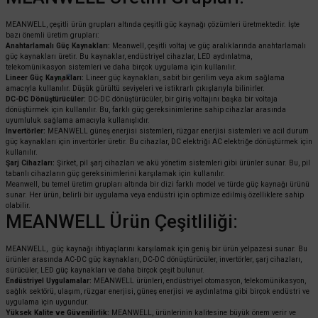
MEANWELL, çeşitli ürün grupları altında çeşitli güç kaynağı çözümleri üretmektedir. İşte
bazı önemli üretim grupları:
Anahtarlamalı Güç Kaynakları:
Meanwell, çeşitli voltaj ve güç aralıklarında anahtarlamalı
güç kaynakları üretir. Bu kaynaklar, endüstriyel cihazlar, LED aydınlatma,
telekomünikasyon sistemleri ve daha birçok uygulama için kullanılır.
Lineer Güç Kaynakları:
Lineer güç kaynakları, sabit bir gerilim veya akım sağlama
amacıyla kullanılır. Düşük gürültü seviyeleri ve istikrarlı çıkışlarıyla bilinirler.
DC-DC Dönüştürücüler:
DC-DC dönüştürücüler, bir giriş voltajını başka bir voltaja
dönüştürmek için kullanılır. Bu, farklı güç gereksinimlerine sahip cihazlar arasında
uyumluluk sağlama amacıyla kullanışlıdır.
Invertörler:
MEANWELL güneş enerjisi sistemleri, rüzgar enerjisi sistemleri ve acil durum
güç kaynakları için invertörler üretir. Bu cihazlar, DC elektriği AC elektriğe dönüştürmek için
kullanılır.
Şarj Cihazları:
Şirket, pil şarj cihazları ve akü yönetim sistemleri gibi ürünler sunar. Bu, pil
tabanlı cihazların güç gereksinimlerini karşılamak için kullanılır.
Meanwell, bu temel üretim grupları altında bir dizi farklı model ve türde güç kaynağı ürünü
sunar. Her ürün, belirli bir uygulama veya endüstri için optimize edilmiş özelliklere sahip
olabilir.
MEANWELL Ürün Çeşitliliği:
MEANWELL, güç kaynağı ihtiyaçlarını karşılamak için geniş bir ürün yelpazesi sunar. Bu
ürünler arasında AC-DC güç kaynakları, DC-DC dönüştürücüler, invertörler, şarj cihazları,
sürücüler, LED güç kaynakları ve daha birçok çeşit bulunur.
Endüstriyel Uygulamalar:
MEANWELL ürünleri, endüstriyel otomasyon, telekomünikasyon,
sağlık sektörü, ulaşım, rüzgar enerjisi, güneş enerjisi ve aydınlatma gibi birçok endüstri ve
uygulama için uygundur.
Yüksek Kalite ve Güvenilirlik:
MEANWELL, ürünlerinin kalitesine büyük önem verir ve