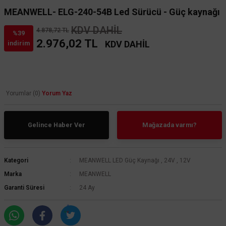
MEANWELL- ELG-240-54B Led Sürücü - Güç kaynağı
KDV DAHİL
4.878,72 TL
%39
2.976,02 TL
KDV DAHİL
indirim
Yorumlar (0)
Yorum Yaz
Gelince Haber Ver
Mağazada varmı?
Kategori
MEANWELL LED Güç Kaynağı
,
24V
,
12V
Marka
MEANWELL
Garanti Süresi
24 Ay