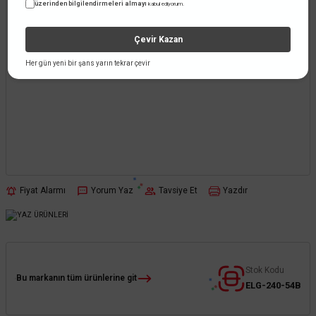
üzerinden bilgilendirmeleri almayı
kabul ediyorum.
Çevir Kazan
Her gün yeni bir şans yarın tekrar çevir
Fiyat Alarmı
Yorum Yaz
Tavsiye Et
Yazdır
Stok Kodu
Bu markanın tüm ürünlerine git
ELG-240-54B