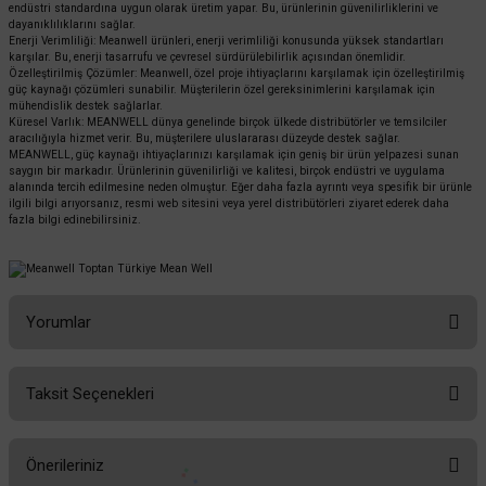
endüstri standardına uygun olarak üretim yapar. Bu, ürünlerinin güvenilirliklerini ve
dayanıklılıklarını sağlar.
Enerji Verimliliği: Meanwell ürünleri, enerji verimliliği konusunda yüksek standartları
karşılar. Bu, enerji tasarrufu ve çevresel sürdürülebilirlik açısından önemlidir.
Özelleştirilmiş Çözümler: Meanwell, özel proje ihtiyaçlarını karşılamak için özelleştirilmiş
güç kaynağı çözümleri sunabilir. Müşterilerin özel gereksinimlerini karşılamak için
mühendislik destek sağlarlar.
Küresel Varlık: MEANWELL dünya genelinde birçok ülkede distribütörler ve temsilciler
aracılığıyla hizmet verir. Bu, müşterilere uluslararası düzeyde destek sağlar.
MEANWELL, güç kaynağı ihtiyaçlarınızı karşılamak için geniş bir ürün yelpazesi sunan
saygın bir markadır. Ürünlerinin güvenilirliği ve kalitesi, birçok endüstri ve uygulama
alanında tercih edilmesine neden olmuştur. Eğer daha fazla ayrıntı veya spesifik bir ürünle
ilgili bilgi arıyorsanız, resmi web sitesini veya yerel distribütörleri ziyaret ederek daha
fazla bilgi edinebilirsiniz.
Yorumlar
Taksit Seçenekleri
Bu ürüne ilk yorumu siz yapın!
Önerileriniz
Yorum Yaz