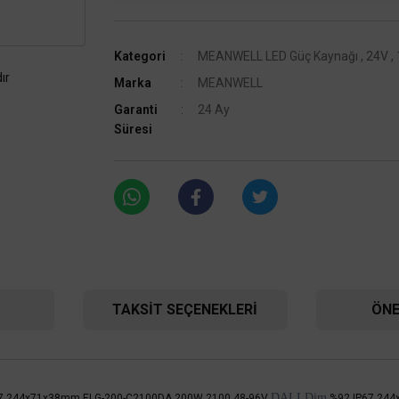
Kategori
MEANWELL LED Güç Kaynağı
,
24V
,
ır
Marka
MEANWELL
Garanti
24 Ay
Süresi
TAKSIT SEÇENEKLERI
ÖNE
DALI Dim
7
244x71x38mm
ELG-200-C2100DA
200W
2100 48-96V
%92
IP67
244