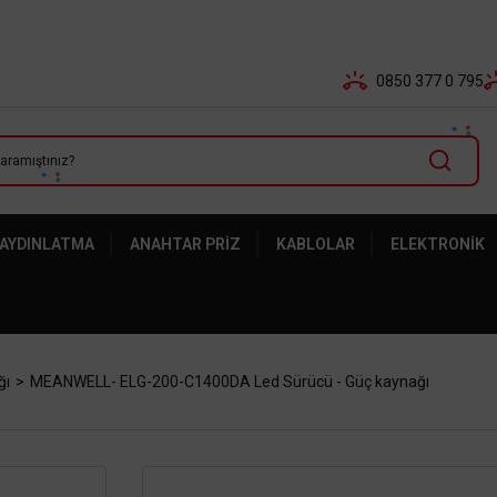
Tüm Banka Kartlarına Vade Farksız 3-5 Taksit Fırsatı Mailor
0850 377 0 795
 AYDINLATMA
ANAHTAR PRIZ
KABLOLAR
ELEKTRONIK
ğı
MEANWELL- ELG-200-C1400DA Led Sürücü - Güç kaynağı