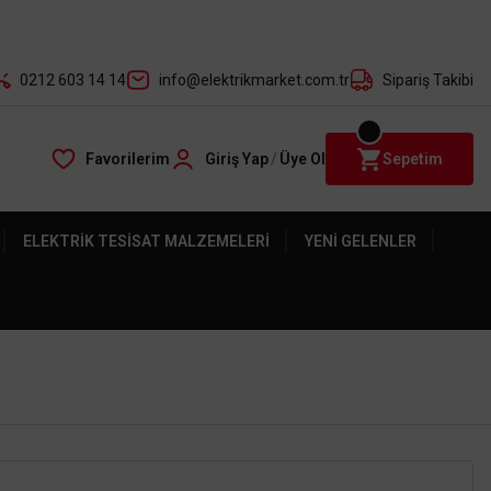
der ile
0212 603 14 14
info@elektrikmarket.com.tr
Sipariş Takibi
Favorilerim
Giriş Yap
/
Üye Ol
Sepetim
ELEKTRIK TESISAT MALZEMELERI
YENI GELENLER