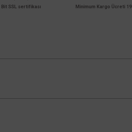
 Bit SSL sertifikası
Minimum Kargo Ücreti 199
Gönder
Kampanyalardan Haberdar Ol!
Güncel kampanyalar ve yenilikleri ilk bilen sen
ol.
an Satış
Kurumsal
Alışveriş