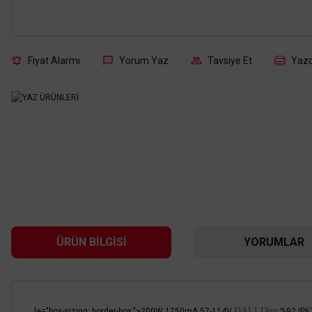
Fiyat Alarmı
Yorum Yaz
Tavsiye Et
Yazd
ÜRÜN BILGISI
YORUMLAR
DALI Dim
le="box-sizing: border-box;">200W 1750mA 57-114V
%92
IP6