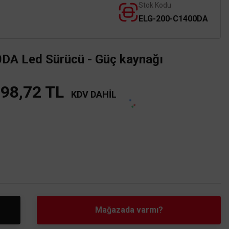
Stok Kodu
ELG-200-C1400DA
 Led Sürücü - Güç kaynağı
898,72 TL
KDV DAHİL
Mağazada varmı?