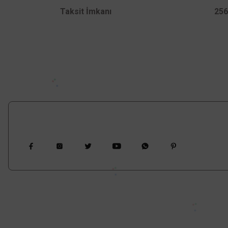
Ürün fiyatı diğer sitelerden daha pahalı.
Taksit İmkanı
256
Bu ürüne benzer farklı alternatifler olmalı.
Bizi Takip Edin
Bize Ulaşın
Vadeli Topt