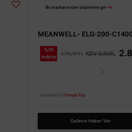
Bu markanın tüm ürünlerine git
MEANWELL- ELG-200-C1400DA
%39
2.
KDV DAHİL
4.752,00 TL
indirim
Yorumlar (0)
Yorum Yaz
Gelince Haber Ver