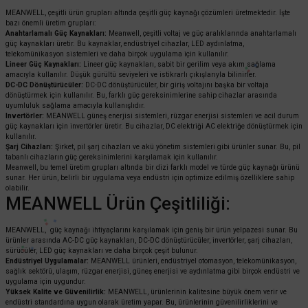
MEANWELL, çeşitli ürün grupları altında çeşitli güç kaynağı çözümleri üretmektedir. İşte
bazı önemli üretim grupları:
Anahtarlamalı Güç Kaynakları:
Meanwell, çeşitli voltaj ve güç aralıklarında anahtarlamalı
güç kaynakları üretir. Bu kaynaklar, endüstriyel cihazlar, LED aydınlatma,
telekomünikasyon sistemleri ve daha birçok uygulama için kullanılır.
Lineer Güç Kaynakları:
Lineer güç kaynakları, sabit bir gerilim veya akım sağlama
amacıyla kullanılır. Düşük gürültü seviyeleri ve istikrarlı çıkışlarıyla bilinirler.
DC-DC Dönüştürücüler:
DC-DC dönüştürücüler, bir giriş voltajını başka bir voltaja
dönüştürmek için kullanılır. Bu, farklı güç gereksinimlerine sahip cihazlar arasında
uyumluluk sağlama amacıyla kullanışlıdır.
Invertörler:
MEANWELL güneş enerjisi sistemleri, rüzgar enerjisi sistemleri ve acil durum
güç kaynakları için invertörler üretir. Bu cihazlar, DC elektriği AC elektriğe dönüştürmek için
kullanılır.
Şarj Cihazları:
Şirket, pil şarj cihazları ve akü yönetim sistemleri gibi ürünler sunar. Bu, pil
tabanlı cihazların güç gereksinimlerini karşılamak için kullanılır.
Meanwell, bu temel üretim grupları altında bir dizi farklı model ve türde güç kaynağı ürünü
sunar. Her ürün, belirli bir uygulama veya endüstri için optimize edilmiş özelliklere sahip
olabilir.
MEANWELL Ürün Çeşitliliği:
MEANWELL, güç kaynağı ihtiyaçlarını karşılamak için geniş bir ürün yelpazesi sunar. Bu
ürünler arasında AC-DC güç kaynakları, DC-DC dönüştürücüler, invertörler, şarj cihazları,
sürücüler, LED güç kaynakları ve daha birçok çeşit bulunur.
Endüstriyel Uygulamalar:
MEANWELL ürünleri, endüstriyel otomasyon, telekomünikasyon,
sağlık sektörü, ulaşım, rüzgar enerjisi, güneş enerjisi ve aydınlatma gibi birçok endüstri ve
uygulama için uygundur.
Yüksek Kalite ve Güvenilirlik:
MEANWELL, ürünlerinin kalitesine büyük önem verir ve
endüstri standardına uygun olarak üretim yapar. Bu, ürünlerinin güvenilirliklerini ve