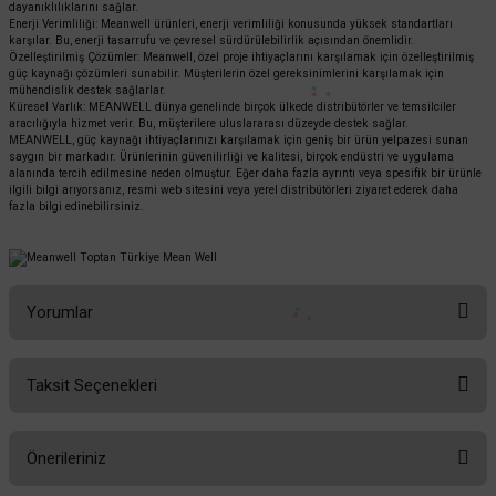
dayanıklılıklarını sağlar.
Enerji Verimliliği: Meanwell ürünleri, enerji verimliliği konusunda yüksek standartları
karşılar. Bu, enerji tasarrufu ve çevresel sürdürülebilirlik açısından önemlidir.
Özelleştirilmiş Çözümler: Meanwell, özel proje ihtiyaçlarını karşılamak için özelleştirilmiş
güç kaynağı çözümleri sunabilir. Müşterilerin özel gereksinimlerini karşılamak için
mühendislik destek sağlarlar.
Küresel Varlık: MEANWELL dünya genelinde birçok ülkede distribütörler ve temsilciler
aracılığıyla hizmet verir. Bu, müşterilere uluslararası düzeyde destek sağlar.
MEANWELL, güç kaynağı ihtiyaçlarınızı karşılamak için geniş bir ürün yelpazesi sunan
saygın bir markadır. Ürünlerinin güvenilirliği ve kalitesi, birçok endüstri ve uygulama
alanında tercih edilmesine neden olmuştur. Eğer daha fazla ayrıntı veya spesifik bir ürünle
ilgili bilgi arıyorsanız, resmi web sitesini veya yerel distribütörleri ziyaret ederek daha
fazla bilgi edinebilirsiniz.
Yorumlar
Taksit Seçenekleri
Bu ürüne ilk yorumu siz yapın!
Önerileriniz
Yorum Yaz