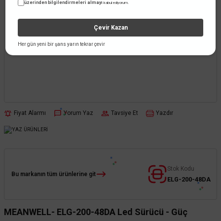
üzerinden bilgilendirmeleri almayı
kabul ediyorum.
Çevir Kazan
Her gün yeni bir şans yarın tekrar çevir
Fiyat Alarmı
Yorum Yaz
Tavsiye Et
Yazdır
Stok Kodu
Bu markanın tüm ürünlerine git
ELG-200-48DA
MEANWELL- ELG-200-48DA Led Sürücü - Güç