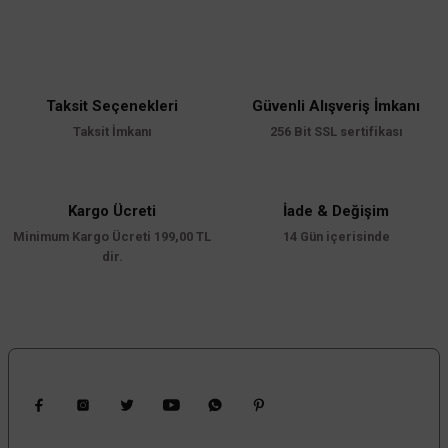
Bu ürünün fiyat bilgisi, resim, ürün açıklamalarında ve diğer konularda
yetersiz gördüğünüz noktaları öneri formunu kullanarak tarafımıza
iletebilirsiniz.
Görüş ve önerileriniz için teşekkür ederiz.
Taksit Seçenekleri
Güvenli Alışveriş İmkanı
Ürün resmi kalitesiz, bozuk veya görüntülenemiyor.
Taksit İmkanı
256 Bit SSL sertifikası
Ürün açıklamasında eksik bilgiler bulunuyor.
Ürün bilgilerinde hatalar bulunuyor.
Ürün fiyatı diğer sitelerden daha pahalı.
Kargo Ücreti
İade & Değişim
Minimum Kargo Ücreti 199,00 TL
Bu ürüne benzer farklı alternatifler olmalı.
14 Gün içerisinde
dir.
Gönder
Bizi Takip Edin
Kampanyalardan Haberdar Ol!