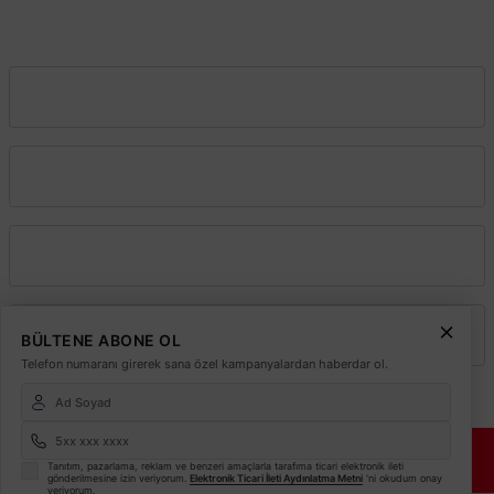
0212 243 2323
info@elektrikmarket.com.tr
Vadeli Toptan Satış
Kurumsal
Alışveriş
Üyelik
BÜLTENE ABONE OL
Telefon numaranı girerek sana özel kampanyalardan haberdar ol.
© 2026
Elektrikmarket.com.tr
Tüm hakları saklıdır.
Sitemiz 256 Bit SSL ile
Güvende!
Tanıtım, pazarlama, reklam ve benzeri amaçlarla tarafıma ticari elektronik ileti
gönderilmesine izin veriyorum.
Elektronik Ticari İleti Aydınlatma Metni
'ni okudum onay
veriyorum.