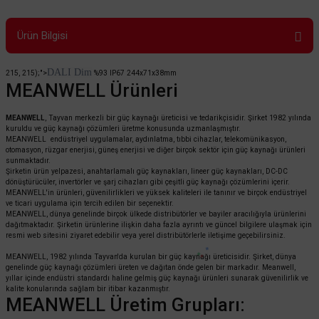
Ürün Bilgisi
DALI Dim
215, 215);">
%93
IP67
244x71x38mm
MEANWELL Ürünleri
MEANWELL
, Tayvan merkezli bir güç kaynağı üreticisi ve tedarikçisidir. Şirket 1982 yılında
kuruldu ve güç kaynağı çözümleri üretme konusunda uzmanlaşmıştır.
MEANWELL endüstriyel uygulamalar, aydınlatma, tıbbi cihazlar, telekomünikasyon,
otomasyon, rüzgar enerjisi, güneş enerjisi ve diğer birçok sektör için güç kaynağı ürünleri
sunmaktadır.
Şirketin ürün yelpazesi, anahtarlamalı güç kaynakları, lineer güç kaynakları, DC-DC
dönüştürücüler, invertörler ve şarj cihazları gibi çeşitli güç kaynağı çözümlerini içerir.
MEANWELL'in ürünleri, güvenilirlikleri ve yüksek kaliteleri ile tanınır ve birçok endüstriyel
ve ticari uygulama için tercih edilen bir seçenektir.
MEANWELL, dünya genelinde birçok ülkede distribütörler ve bayiler aracılığıyla ürünlerini
dağıtmaktadır. Şirketin ürünlerine ilişkin daha fazla ayrıntı ve güncel bilgilere ulaşmak için
resmi web sitesini ziyaret edebilir veya yerel distribütörlerle iletişime geçebilirsiniz.
MEANWELL, 1982 yılında Tayvan'da kurulan bir güç kaynağı üreticisidir. Şirket, dünya
genelinde güç kaynağı çözümleri üreten ve dağıtan önde gelen bir markadır. Meanwell,
yıllar içinde endüstri standardı haline gelmiş güç kaynağı ürünleri sunarak güvenilirlik ve
kalite konularında sağlam bir itibar kazanmıştır.
MEANWELL Üretim Grupları: