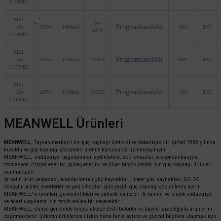
C1050D2
ELG-
54-
Programlanabilir
150-
150W
1400mA
%91
IP67
107V
C1400D2
ELG-
Programlanabilir
150-
150W
1750mA
43-86V
%91
IP67
C1750D2
ELG-
Programlanabilir
150-
150W
2100mA
36-72V
%91
IP67
C2100D2
MEANWELL Ürünleri
MEANWELL
, Tayvan merkezli bir güç kaynağı üreticisi ve tedarikçisidir. Şirket 1982 yılında
kuruldu ve güç kaynağı çözümleri üretme konusunda uzmanlaşmıştır.
MEANWELL endüstriyel uygulamalar, aydınlatma, tıbbi cihazlar, telekomünikasyon,
otomasyon, rüzgar enerjisi, güneş enerjisi ve diğer birçok sektör için güç kaynağı ürünleri
sunmaktadır.
Şirketin ürün yelpazesi, anahtarlamalı güç kaynakları, lineer güç kaynakları, DC-DC
dönüştürücüler, invertörler ve şarj cihazları gibi çeşitli güç kaynağı çözümlerini içerir.
MEANWELL'in ürünleri, güvenilirlikleri ve yüksek kaliteleri ile tanınır ve birçok endüstriyel
ve ticari uygulama için tercih edilen bir seçenektir.
MEANWELL, dünya genelinde birçok ülkede distribütörler ve bayiler aracılığıyla ürünlerini
dağıtmaktadır. Şirketin ürünlerine ilişkin daha fazla ayrıntı ve güncel bilgilere ulaşmak için