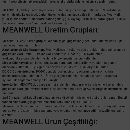
resmi web sitesini ziyaret edebilir veya yerel distribütörlerle iletişime geçebilirsiniz.
MEANWELL, 1982 yılında Tayvan'da kurulan bir güç kaynağı üreticisidir. Şirket, dünya
genelinde güç kaynağı çözümleri üreten ve dağıtan önde gelen bir markadır. Meanwell,
yıllar içinde endüstri standardı haline gelmiş güç kaynağı ürünleri sunarak güvenilirlik ve
kalite konularında sağlam bir itibar kazanmıştır.
MEANWELL Üretim Grupları:
MEANWELL, çeşitli ürün grupları altında çeşitli güç kaynağı çözümleri üretmektedir. İşte
bazı önemli üretim grupları:
Anahtarlamalı Güç Kaynakları:
Meanwell, çeşitli voltaj ve güç aralıklarında anahtarlamalı
güç kaynakları üretir. Bu kaynaklar, endüstriyel cihazlar, LED aydınlatma,
telekomünikasyon sistemleri ve daha birçok uygulama için kullanılır.
Lineer Güç Kaynakları:
Lineer güç kaynakları, sabit bir gerilim veya akım sağlama
amacıyla kullanılır. Düşük gürültü seviyeleri ve istikrarlı çıkışlarıyla bilinirler.
DC-DC Dönüştürücüler:
DC-DC dönüştürücüler, bir giriş voltajını başka bir voltaja
dönüştürmek için kullanılır. Bu, farklı güç gereksinimlerine sahip cihazlar arasında
uyumluluk sağlama amacıyla kullanışlıdır.
Invertörler:
MEANWELL güneş enerjisi sistemleri, rüzgar enerjisi sistemleri ve acil durum
güç kaynakları için invertörler üretir. Bu cihazlar, DC elektriği AC elektriğe dönüştürmek için
kullanılır.
Şarj Cihazları:
Şirket, pil şarj cihazları ve akü yönetim sistemleri gibi ürünler sunar. Bu, pil
tabanlı cihazların güç gereksinimlerini karşılamak için kullanılır.
Meanwell, bu temel üretim grupları altında bir dizi farklı model ve türde güç kaynağı ürünü
sunar. Her ürün, belirli bir uygulama veya endüstri için optimize edilmiş özelliklere sahip
olabilir.
MEANWELL Ürün Çeşitliliği: