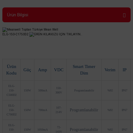
Ürün Bilgisi
ELG-150-C1750D2
ÜRÜN KILAVUZU İÇİN TIKLAYIN..
Ürün
Smart Timer
Güç
Amp
VDC
Verim
IP
Kodu
Dim
ELG-
150-
150-
150W
500mA
Programlanabilir
%92
IP67
300V
C500D2
ELG-
107-
Programlanabilir
150-
150W
700mA
%92
IP67
214V
C700D2
ELG-
72-
Programlanabilir
150-
150W
1050mA
%92
IP67
143V