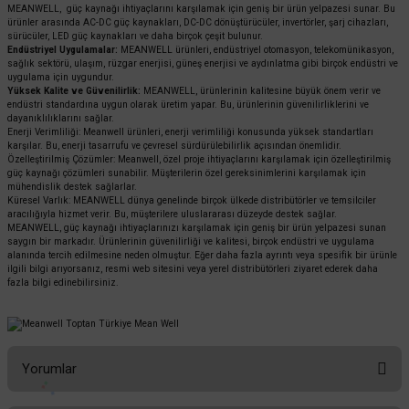
MEANWELL, güç kaynağı ihtiyaçlarını karşılamak için geniş bir ürün yelpazesi sunar. Bu
ürünler arasında AC-DC güç kaynakları, DC-DC dönüştürücüler, invertörler, şarj cihazları,
sürücüler, LED güç kaynakları ve daha birçok çeşit bulunur.
Endüstriyel Uygulamalar:
MEANWELL ürünleri, endüstriyel otomasyon, telekomünikasyon,
sağlık sektörü, ulaşım, rüzgar enerjisi, güneş enerjisi ve aydınlatma gibi birçok endüstri ve
uygulama için uygundur.
Yüksek Kalite ve Güvenilirlik:
MEANWELL, ürünlerinin kalitesine büyük önem verir ve
endüstri standardına uygun olarak üretim yapar. Bu, ürünlerinin güvenilirliklerini ve
dayanıklılıklarını sağlar.
Enerji Verimliliği: Meanwell ürünleri, enerji verimliliği konusunda yüksek standartları
karşılar. Bu, enerji tasarrufu ve çevresel sürdürülebilirlik açısından önemlidir.
Özelleştirilmiş Çözümler: Meanwell, özel proje ihtiyaçlarını karşılamak için özelleştirilmiş
güç kaynağı çözümleri sunabilir. Müşterilerin özel gereksinimlerini karşılamak için
mühendislik destek sağlarlar.
Küresel Varlık: MEANWELL dünya genelinde birçok ülkede distribütörler ve temsilciler
aracılığıyla hizmet verir. Bu, müşterilere uluslararası düzeyde destek sağlar.
MEANWELL, güç kaynağı ihtiyaçlarınızı karşılamak için geniş bir ürün yelpazesi sunan
saygın bir markadır. Ürünlerinin güvenilirliği ve kalitesi, birçok endüstri ve uygulama
alanında tercih edilmesine neden olmuştur. Eğer daha fazla ayrıntı veya spesifik bir ürünle
ilgili bilgi arıyorsanız, resmi web sitesini veya yerel distribütörleri ziyaret ederek daha
fazla bilgi edinebilirsiniz.
Yorumlar