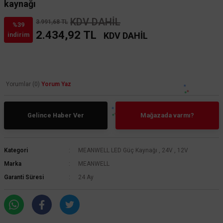
kaynağı
KDV DAHİL
3.991,68 TL
%39
2.434,92 TL
KDV DAHİL
indirim
Yorumlar (0)
Yorum Yaz
Gelince Haber Ver
Mağazada varmı?
Kategori
MEANWELL LED Güç Kaynağı
,
24V
,
12V
Marka
MEANWELL
Garanti Süresi
24 Ay