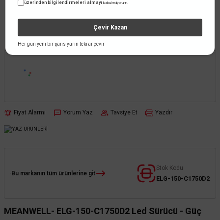
üzerinden bilgilendirmeleri almayı
kabul ediyorum.
Çevir Kazan
Her gün yeni bir şans yarın tekrar çevir
Fiyat Alarmı
Yorum Yaz
Tavsiye Et
Yazdır
Stok Kodu
Bu markanın tüm ürünlerine git
ELG-150-C1750D2
MEANWELL- ELG-150-C1750D2 Led Sürücü - Güç