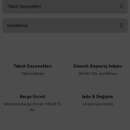
Taksit Seçenekleri
Bu ürüne ilk yorumu siz yapın!
Önerileriniz
Yorum Yaz
Bu ürünün fiyat bilgisi, resim, ürün açıklamalarında ve diğer konularda
yetersiz gördüğünüz noktaları öneri formunu kullanarak tarafımıza
iletebilirsiniz.
Görüş ve önerileriniz için teşekkür ederiz.
Taksit Seçenekleri
Güvenli Alışveriş İmkanı
Ürün resmi kalitesiz, bozuk veya görüntülenemiyor.
Taksit İmkanı
256 Bit SSL sertifikası
Ürün açıklamasında eksik bilgiler bulunuyor.
Ürün bilgilerinde hatalar bulunuyor.
Ürün fiyatı diğer sitelerden daha pahalı.
Kargo Ücreti
İade & Değişim
Minimum Kargo Ücreti 199,00 TL
Bu ürüne benzer farklı alternatifler olmalı.
14 Gün içerisinde
dir.