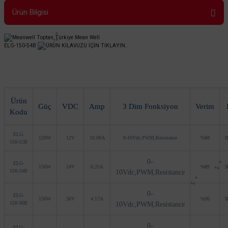
Ürün Bilgisi
ELG-150-54B
ÜRÜN KILAVUZU İÇİN TIKLAYIN..
Ürün
Güç
VDC
Amp
3 Dim Fonksiyon
Verim
Kodu
ELG-
120W
12V
10.00A
0-10Vdc,PWM,Resistance
%88
I
150-12B
0-
ELG-
150W
24V
6.25A
%89
I
150-24B
10Vdc,PWM,Resistance
0-
ELG-
150W
36V
4.17A
%90
I
150-36B
10Vdc,PWM,Resistance
0-
ELG-