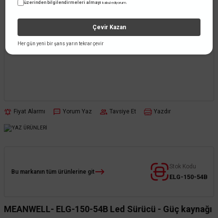
üzerinden bilgilendirmeleri almayı
kabul ediyorum.
Çevir Kazan
Her gün yeni bir şans yarın tekrar çevir
Fiyat Alarmı
Yorum Yaz
Tavsiye Et
Yazdır
Stok Kodu
Bu markanın tüm ürünlerine git
ELG-150-54B
MEANWELL- ELG-150-54B Led Sürücü - Güç kaynağı