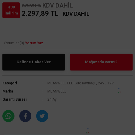
KDV DAHİL
3.767,04 TL
%39
2.297,89 TL
KDV DAHİL
indirim
Yorumlar (0)
Yorum Yaz
Gelince Haber Ver
Mağazada varmı?
Kategori
MEANWELL LED Güç Kaynağı
,
24V
,
12V
Marka
MEANWELL
Garanti Süresi
24 Ay