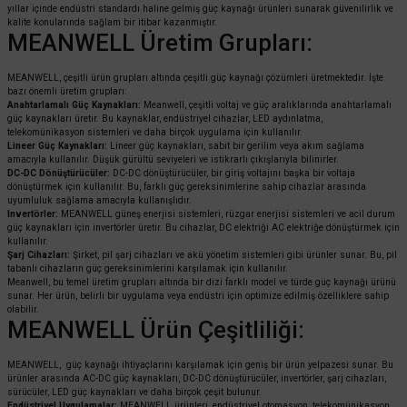
yıllar içinde endüstri standardı haline gelmiş güç kaynağı ürünleri sunarak güvenilirlik ve
kalite konularında sağlam bir itibar kazanmıştır.
MEANWELL Üretim Grupları:
MEANWELL, çeşitli ürün grupları altında çeşitli güç kaynağı çözümleri üretmektedir. İşte
bazı önemli üretim grupları:
Anahtarlamalı Güç Kaynakları:
Meanwell, çeşitli voltaj ve güç aralıklarında anahtarlamalı
güç kaynakları üretir. Bu kaynaklar, endüstriyel cihazlar, LED aydınlatma,
telekomünikasyon sistemleri ve daha birçok uygulama için kullanılır.
Lineer Güç Kaynakları:
Lineer güç kaynakları, sabit bir gerilim veya akım sağlama
amacıyla kullanılır. Düşük gürültü seviyeleri ve istikrarlı çıkışlarıyla bilinirler.
DC-DC Dönüştürücüler:
DC-DC dönüştürücüler, bir giriş voltajını başka bir voltaja
dönüştürmek için kullanılır. Bu, farklı güç gereksinimlerine sahip cihazlar arasında
uyumluluk sağlama amacıyla kullanışlıdır.
Invertörler:
MEANWELL güneş enerjisi sistemleri, rüzgar enerjisi sistemleri ve acil durum
güç kaynakları için invertörler üretir. Bu cihazlar, DC elektriği AC elektriğe dönüştürmek için
kullanılır.
Şarj Cihazları:
Şirket, pil şarj cihazları ve akü yönetim sistemleri gibi ürünler sunar. Bu, pil
tabanlı cihazların güç gereksinimlerini karşılamak için kullanılır.
Meanwell, bu temel üretim grupları altında bir dizi farklı model ve türde güç kaynağı ürünü
sunar. Her ürün, belirli bir uygulama veya endüstri için optimize edilmiş özelliklere sahip
olabilir.
MEANWELL Ürün Çeşitliliği:
MEANWELL, güç kaynağı ihtiyaçlarını karşılamak için geniş bir ürün yelpazesi sunar. Bu
ürünler arasında AC-DC güç kaynakları, DC-DC dönüştürücüler, invertörler, şarj cihazları,
sürücüler, LED güç kaynakları ve daha birçok çeşit bulunur.
Endüstriyel Uygulamalar:
MEANWELL ürünleri, endüstriyel otomasyon, telekomünikasyon,