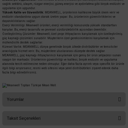
sağlık sektörü, ulaşım, rüzgar enerjisi, güneş enerjisi ve aydınlatma gibi birçok endüstri ve
uygulama için uygundur.
Yüksek Kalite ve Güvenilirlik:
MEANWELL, ürünlerinin kalitesine büyük önem verir ve
endüstri standardına uygun olarak üretim yapar. Bu, ürünlerinin güvenilirliklerini ve
dayanıklılıklarını sağlar.
Enerji Verimliliği: Meanwell ürünleri, enerji verimliliği konusunda yüksek standartları
karşılar. Bu, enerji tasarrufu ve çevresel sürdürülebilirlik açısından önemlidir.
Özelleştirilmiş Çözümler: Meanwell, özel proje ihtiyaçlarını karşılamak için özelleştirilmiş
güç kaynağı çözümleri sunabilir. Müşterilerin özel gereksinimlerini karşılamak için
mühendislik destek sağlarlar.
Küresel Varlık: MEANWELL dünya genelinde birçok ülkede distribütörler ve temsilciler
aracılığıyla hizmet verir. Bu, müşterilere uluslararası düzeyde destek sağlar.
MEANWELL, güç kaynağı ihtiyaçlarınızı karşılamak için geniş bir ürün yelpazesi sunan
saygın bir markadır. Ürünlerinin güvenilirliği ve kalitesi, birçok endüstri ve uygulama
alanında tercih edilmesine neden olmuştur. Eğer daha fazla ayrıntı veya spesifik bir ürünle
ilgili bilgi arıyorsanız, resmi web sitesini veya yerel distribütörleri ziyaret ederek daha
fazla bilgi edinebilirsiniz.
Yorumlar
Taksit Seçenekleri
Bu ürüne ilk yorumu siz yapın!