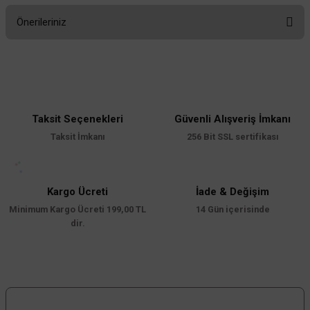
Önerileriniz
Yorum Yaz
Bu ürünün fiyat bilgisi, resim, ürün açıklamalarında ve diğer konularda
yetersiz gördüğünüz noktaları öneri formunu kullanarak tarafımıza
iletebilirsiniz.
Görüş ve önerileriniz için teşekkür ederiz.
Taksit Seçenekleri
Güvenli Alışveriş İmkanı
Ürün resmi kalitesiz, bozuk veya görüntülenemiyor.
Taksit İmkanı
256 Bit SSL sertifikası
Ürün açıklamasında eksik bilgiler bulunuyor.
Ürün bilgilerinde hatalar bulunuyor.
Ürün fiyatı diğer sitelerden daha pahalı.
Kargo Ücreti
İade & Değişim
Minimum Kargo Ücreti 199,00 TL
Bu ürüne benzer farklı alternatifler olmalı.
14 Gün içerisinde
dir.
Gönder
Bizi Takip Edin