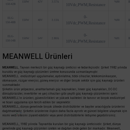
150W
42V
3.57A
%90
I
150-42B
10Vdc,PWM,Resistance
0-
ELG-
150W
48V
3.13A
%90
I
150-48B
10Vdc,PWM,Resistance
0-
ELG-
150W
54V
2.80A
%91
I
150-54B
10Vdc,PWM,Resistance
MEANWELL Ürünleri
MEANWELL
, Tayvan merkezli bir güç kaynağı üreticisi ve tedarikçisidir. Şirket 1982 yılında
kuruldu ve güç kaynağı çözümleri üretme konusunda uzmanlaşmıştır.
MEANWELL endüstriyel uygulamalar, aydınlatma, tıbbi cihazlar, telekomünikasyon,
otomasyon, rüzgar enerjisi, güneş enerjisi ve diğer birçok sektör için güç kaynağı ürünleri
sunmaktadır.
Şirketin ürün yelpazesi, anahtarlamalı güç kaynakları, lineer güç kaynakları, DC-DC
dönüştürücüler, invertörler ve şarj cihazları gibi çeşitli güç kaynağı çözümlerini içerir.
MEANWELL'in ürünleri, güvenilirlikleri ve yüksek kaliteleri ile tanınır ve birçok endüstriyel
ve ticari uygulama için tercih edilen bir seçenektir.
MEANWELL, dünya genelinde birçok ülkede distribütörler ve bayiler aracılığıyla ürünlerini
dağıtmaktadır. Şirketin ürünlerine ilişkin daha fazla ayrıntı ve güncel bilgilere ulaşmak için
resmi web sitesini ziyaret edebilir veya yerel distribütörlerle iletişime geçebilirsiniz.
MEANWELL, 1982 yılında Tayvan'da kurulan bir güç kaynağı üreticisidir. Şirket, dünya
genelinde güç kaynağı çözümleri üreten ve dağıtan önde gelen bir markadır. Meanwell,