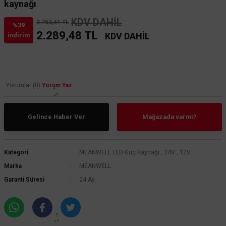
kaynağı
KDV DAHİL
3.753,41 TL
%39
2.289,48 TL
KDV DAHİL
indirim
Yorumlar (0)
Yorum Yaz
Gelince Haber Ver
Mağazada varmı?
Kategori
MEANWELL LED Güç Kaynağı
,
24V
,
12V
Marka
MEANWELL
Garanti Süresi
24 Ay