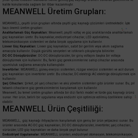
kalite konularında sağlam bir itibar kazanmıştır.
MEANWELL Üretim Grupları:
MEANWELL, çeşitli ürün grupları altında çeşitli güç kaynağı çözümleri üretmektedir. İşte
bazı önemli üretim grupları:
Anahtarlamalı Güç Kaynakları:
Meanwell, çeşitli voltaj ve güç aralıklarında anahtarlamalı
güç kaynakları üretir. Bu kaynaklar, endüstriyel cihazlar, LED aydınlatma,
telekomünikasyon sistemleri ve daha birçok uygulama için kullanılır.
Lineer Güç Kaynakları:
Lineer güç kaynakları, sabit bir gerilim veya akım sağlama
amacıyla kullanılır. Düşük gürültü seviyeleri ve istikrarlı çıkışlarıyla bilinirler.
DC-DC Dönüştürücüler:
DC-DC dönüştürücüler, bir giriş voltajını başka bir voltaja
dönüştürmek için kullanılır. Bu, farklı güç gereksinimlerine sahip cihazlar arasında
uyumluluk sağlama amacıyla kullanışlıdır.
Invertörler:
MEANWELL güneş enerjisi sistemleri, rüzgar enerjisi sistemleri ve acil durum
güç kaynakları için invertörler üretir. Bu cihazlar, DC elektriği AC elektriğe dönüştürmek için
kullanılır.
Şarj Cihazları:
Şirket, pil şarj cihazları ve akü yönetim sistemleri gibi ürünler sunar. Bu, pil
tabanlı cihazların güç gereksinimlerini karşılamak için kullanılır.
Meanwell, bu temel üretim grupları altında bir dizi farklı model ve türde güç kaynağı ürünü
sunar. Her ürün, belirli bir uygulama veya endüstri için optimize edilmiş özelliklere sahip
olabilir.
MEANWELL Ürün Çeşitliliği:
MEANWELL, güç kaynağı ihtiyaçlarını karşılamak için geniş bir ürün yelpazesi sunar. Bu
ürünler arasında AC-DC güç kaynakları, DC-DC dönüştürücüler, invertörler, şarj cihazları,
sürücüler, LED güç kaynakları ve daha birçok çeşit bulunur.
Endüstriyel Uygulamalar:
MEANWELL ürünleri, endüstriyel otomasyon, telekomünikasyon,