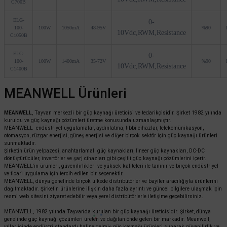
C700B
ELG-
0-
100-
100W
1050mA
48-95V
%90
10Vdc,RWM,Resistance
C1050B
ELG-
0-
100-
100W
1400mA
35-72V
%90
10Vdc,RWM,Resistance
C1400B
MEANWELL Ürünleri
MEANWELL
, Tayvan merkezli bir güç kaynağı üreticisi ve tedarikçisidir. Şirket 1982 yılında
kuruldu ve güç kaynağı çözümleri üretme konusunda uzmanlaşmıştır.
MEANWELL endüstriyel uygulamalar, aydınlatma, tıbbi cihazlar, telekomünikasyon,
otomasyon, rüzgar enerjisi, güneş enerjisi ve diğer birçok sektör için güç kaynağı ürünleri
sunmaktadır.
Şirketin ürün yelpazesi, anahtarlamalı güç kaynakları, lineer güç kaynakları, DC-DC
dönüştürücüler, invertörler ve şarj cihazları gibi çeşitli güç kaynağı çözümlerini içerir.
MEANWELL'in ürünleri, güvenilirlikleri ve yüksek kaliteleri ile tanınır ve birçok endüstriyel
ve ticari uygulama için tercih edilen bir seçenektir.
MEANWELL, dünya genelinde birçok ülkede distribütörler ve bayiler aracılığıyla ürünlerini
dağıtmaktadır. Şirketin ürünlerine ilişkin daha fazla ayrıntı ve güncel bilgilere ulaşmak için
resmi web sitesini ziyaret edebilir veya yerel distribütörlerle iletişime geçebilirsiniz.
MEANWELL, 1982 yılında Tayvan'da kurulan bir güç kaynağı üreticisidir. Şirket, dünya
genelinde güç kaynağı çözümleri üreten ve dağıtan önde gelen bir markadır. Meanwell,
yıllar içinde endüstri standardı haline gelmiş güç kaynağı ürünleri sunarak güvenilirlik ve