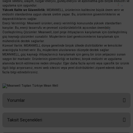
sağlık sektörü, ulaşım, rüzgar enerjisi, güneş enerjisi ve aydınlatma gibi birçok endüstri ve
uygulama için uygundur.
Yüksek Kalite ve Güvenilirlik:
MEANWELL, ürünlerinin kalitesine büyük önem verir ve
endüstri standardına uygun olarak üretim yapar. Bu, ürünlerinin güvenilirliklerini ve
dayanıklılıklarını sağlar.
Enerji Verimliliği: Meanwell ürünleri, enerji verimliliği konusunda yüksek standartları
karşılar. Bu, enerji tasarrufu ve çevresel sürdürülebilirlik açısından önemlidir.
Özelleştirilmiş Çözümler: Meanwell, özel proje ihtiyaçlarını karşılamak için özelleştirilmiş
güç kaynağı çözümleri sunabilir. Müşterilerin özel gereksinimlerini karşılamak için
mühendislik destek sağlarlar.
Küresel Varlık: MEANWELL dünya genelinde birçok ülkede distribütörler ve temsilciler
aracılığıyla hizmet verir. Bu, müşterilere uluslararası düzeyde destek sağlar.
MEANWELL, güç kaynağı ihtiyaçlarınızı karşılamak için geniş bir ürün yelpazesi sunan
saygın bir markadır. Ürünlerinin güvenilirliği ve kalitesi, birçok endüstri ve uygulama
alanında tercih edilmesine neden olmuştur. Eğer daha fazla ayrıntı veya spesifik bir ürünle
ilgili bilgi arıyorsanız, resmi web sitesini veya yerel distribütörleri ziyaret ederek daha
fazla bilgi edinebilirsiniz.
Yorumlar
Taksit Seçenekleri
Bu ürüne ilk yorumu siz yapın!