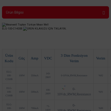
Ürün Bilgisi
ELG-100-C1400B
ÜRÜN KILAVUZU İÇİN TIKLAYIN..
Ürün
3 Dim Fonksiyon
Güç
Amp
VDC
Verim
Kodu
Verim
ELG-
143-
100-
100W
350mA
0-10Vdc,RWM,Resistance
%92
286V
C350B
ELG-
0-
100-
100-
100W
500mA
%91
200V
10Vdc,RWM,Resistance
C500B
ELG-
0-
71-
100-
100W
700mA
%90
143V
10Vdc,RWM,Resistance