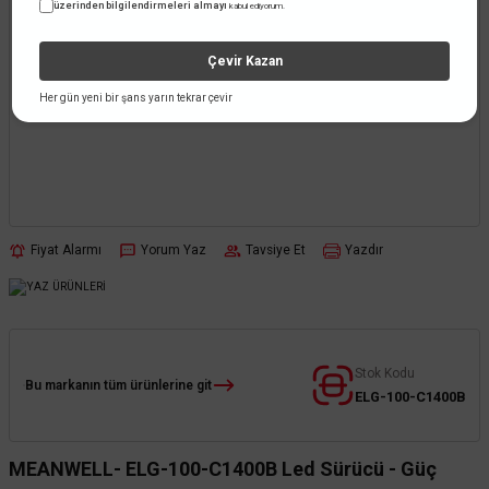
üzerinden bilgilendirmeleri almayı
kabul ediyorum.
Çevir Kazan
Her gün yeni bir şans yarın tekrar çevir
Fiyat Alarmı
Yorum Yaz
Tavsiye Et
Yazdır
Stok Kodu
Bu markanın tüm ürünlerine git
ELG-100-C1400B
MEANWELL- ELG-100-C1400B Led Sürücü - Güç