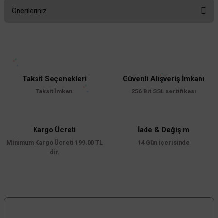
Önerileriniz
Yorum Yaz
Bu ürünün fiyat bilgisi, resim, ürün açıklamalarında ve diğer konularda
yetersiz gördüğünüz noktaları öneri formunu kullanarak tarafımıza
iletebilirsiniz.
Görüş ve önerileriniz için teşekkür ederiz.
Taksit Seçenekleri
Güvenli Alışveriş İmkanı
Ürün resmi kalitesiz, bozuk veya görüntülenemiyor.
Taksit İmkanı
256 Bit SSL sertifikası
Ürün açıklamasında eksik bilgiler bulunuyor.
Ürün bilgilerinde hatalar bulunuyor.
Ürün fiyatı diğer sitelerden daha pahalı.
Kargo Ücreti
İade & Değişim
Minimum Kargo Ücreti 199,00 TL
Bu ürüne benzer farklı alternatifler olmalı.
14 Gün içerisinde
dir.
Gönder
Bizi Takip Edin