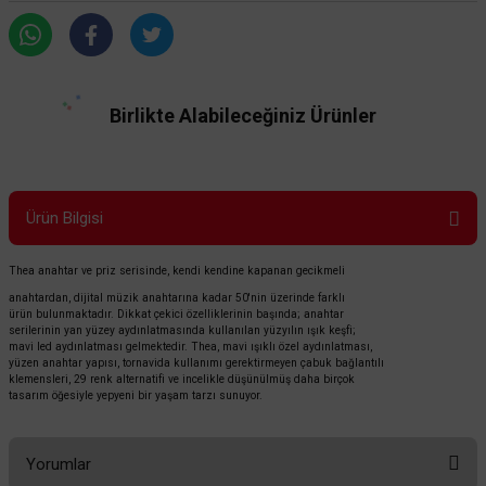
Birlikte Alabileceğiniz Ürünler
Ürün Bilgisi
Thea anahtar ve priz serisinde, kendi kendine kapanan gecikmeli
anahtardan, dijital müzik anahtarına kadar 50'nin üzerinde farklı
ürün bulunmaktadır. Dikkat çekici özelliklerinin başında; anahtar
TÜKENDİ
serilerinin yan yüzey aydınlatmasında kullanılan yüzyılın ışık keşfi;
mavi led aydınlatması gelmektedir. Thea, mavi ışıklı özel aydınlatması,
yüzen anahtar yapısı, tornavida kullanımı gerektirmeyen çabuk bağlantılı
klemensleri, 29 renk alternatifi ve incelikle düşünülmüş daha birçok
tasarım öğesiyle yepyeni bir yaşam tarzı sunuyor.
Yorumlar