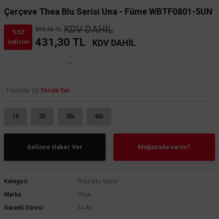
Çerçeve Thea Blu Serisi Una - Füme WBTF0801-5UN
KDV DAHİL
898,56 TL
%52
431,30 TL
KDV DAHİL
indirim
Yorumlar (0)
Yorum Yaz
1li
2li
3lü
4lü
Gelince Haber Ver
Mağazada varmı?
Kategori
Thea Blu Serisi
Marka
Thea
Garanti Süresi
24 Ay