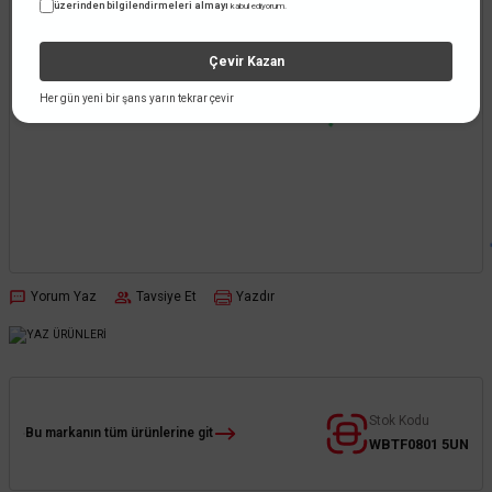
üzerinden bilgilendirmeleri almayı
kabul ediyorum.
Çevir Kazan
Her gün yeni bir şans yarın tekrar çevir
Yorum Yaz
Tavsiye Et
Yazdır
Stok Kodu
Bu markanın tüm ürünlerine git
WBTF0801 5UN