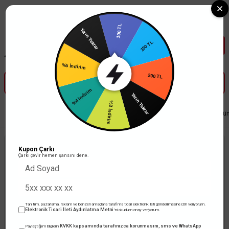
Tüm Banka Kartlarına Vade Farksız 3-5 Taksit Fırsatı Mailorder ile
100 TL
Yarın Tekrar
150 TL
%5 İndirim
200 TL
%4 İndirim
Yarın Tekrar
%3 İndirim
Anasayfa
Anahtar Priz
Thea Blu Serisi
Çerçeve Thea Blu Serisi Una - 
Kupon Çarkı
Çarkı çevir hemen şansını dene.
Tanıtım, pazarlama, reklam ve benzeri amaçlarla tarafıma ticari elektronik ileti gönderilmesine izin veriyorum.
Elektronik Ticari İleti Aydınlatma Metni
'ni okudum onay veriyorum.
KVKK kapsamında tarafınızca korunmasını, sms ve WhatsApp
Paylaştığım bilgilerin