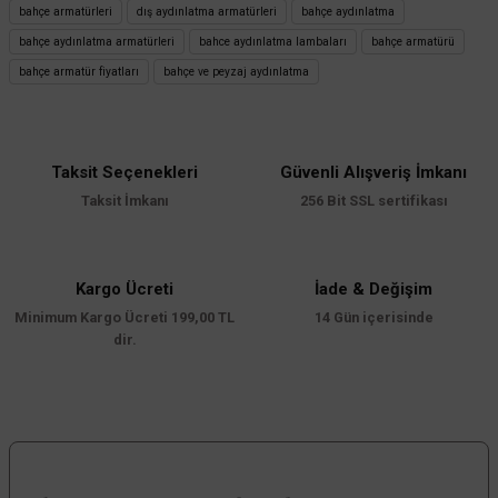
iletebilirsiniz.
bahçe armatürleri
dış aydınlatma armatürleri
bahçe aydınlatma
Görüş ve önerileriniz için teşekkür ederiz.
bahçe aydınlatma armatürleri
bahce aydınlatma lambaları
bahçe armatürü
bahçe armatür fiyatları
bahçe ve peyzaj aydınlatma
Ürün resmi kalitesiz, bozuk veya görüntülenemiyor.
Ürün açıklamasında eksik bilgiler bulunuyor.
Ürün bilgilerinde hatalar bulunuyor.
Taksit Seçenekleri
Güvenli Alışveriş İmkanı
Ürün fiyatı diğer sitelerden daha pahalı.
Taksit İmkanı
256 Bit SSL sertifikası
Bu ürüne benzer farklı alternatifler olmalı.
Kargo Ücreti
İade & Değişim
Minimum Kargo Ücreti 199,00 TL
14 Gün içerisinde
dir.
Gönder
Cata
Bizi Takip Edin
Cata Napoli Bahçe Bollard Aydınlatma 40cm E27 Duylu CT-7017