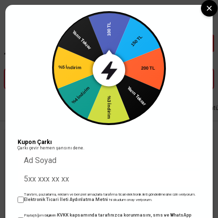
Tüm Banka Kartlarına Vade Farksız 3-5 Taksit Fırsatı Mailorder ile
100 TL
Yarın Tekrar
150 TL
%5 İndirim
200 TL
%4 İndirim
Yarın Tekrar
%3 İndirim
Anasayfa
Aydınlatma
Bahçe Aydınlatma Armatürleri
Bahçe Çim Armatür
Kupon Çarkı
Çarkı çevir hemen şansını dene.
Tanıtım, pazarlama, reklam ve benzeri amaçlarla tarafıma ticari elektronik ileti gönderilmesine izin veriyorum.
Elektronik Ticari İleti Aydınlatma Metni
'ni okudum onay veriyorum.
KVKK kapsamında tarafınızca korunmasını, sms ve WhatsApp
Paylaştığım bilgilerin