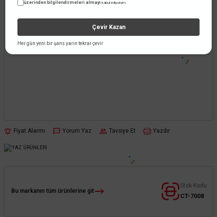
üzerinden bilgilendirmeleri almayı
kabul ediyorum.
Çevir Kazan
Her gün yeni bir şans yarın tekrar çevir
Fiyat Alarmı
Yorum Yaz
Tavsiye Et
Yazdır
Stok Kodu
Bu markanın tüm ürünlerine git
CT-7008