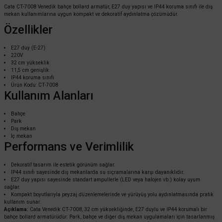
Cata CT-7008 Venedik bahçe bollard armatür, E27 duy yapısı ve IP44 koruma sınıfı ile dış
mekan kullanımlarına uygun kompakt ve dekoratif aydınlatma çözümüdür.
Özellikler
E27 duy (E-27)
220V
32 cm yükseklik
11,5 cm genişlik
IP44 koruma sınıfı
Ürün Kodu: CT-7008
Kullanım Alanları
Cata
Cata Venedik Bahçe Bollard Aydınlatma 79,7cm E27 Duylu CT-7010
Bahçe
Park
Dış mekan
İç mekan
Performans ve Verimlilik
1.980,00 TL
%55
891,00 TL
KDV DAHİL
Dekoratif tasarım ile estetik görünüm sağlar.
IP44 sınıfı sayesinde dış mekanlarda su sıçramalarına karşı dayanıklıdır.
E27 duy yapısı sayesinde standart ampullerle (LED veya halojen vb.) kolay uyum
Sepete Ekle
sağlar.
Kompakt boyutlarıyla peyzaj düzenlemelerinde ve yürüyüş yolu aydınlatmasında pratik
kullanım sunar.
Açıklama:
Cata Venedik CT-7008, 32 cm yüksekliğinde, E27 duylu ve IP44 korumalı bir
bahçe bollard armatürüdür. Park, bahçe ve diğer dış mekan uygulamaları için tasarlanmış