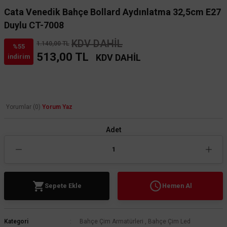
Cata Venedik Bahçe Bollard Aydınlatma 32,5cm E27
Duylu CT-7008
KDV DAHİL
1.140,00 TL
%55
513,00 TL
KDV DAHİL
indirim
Yorumlar (0)
Yorum Yaz
Adet
Sepete Ekle
Hemen Al
Kategori
Bahçe Çim Armatürleri
,
Bahçe Çim Led