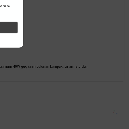
Cata
fınızca
 Napoli Bahçe Bollard Aydınlatma 80cm E27 Duylu CT-7018
1.170,00 TL
%58
491,40 TL
KDV DAHİL
Sepete Ekle
aksimum 40W güç sınırı bulunan kompakt bir armatürdür.
z.