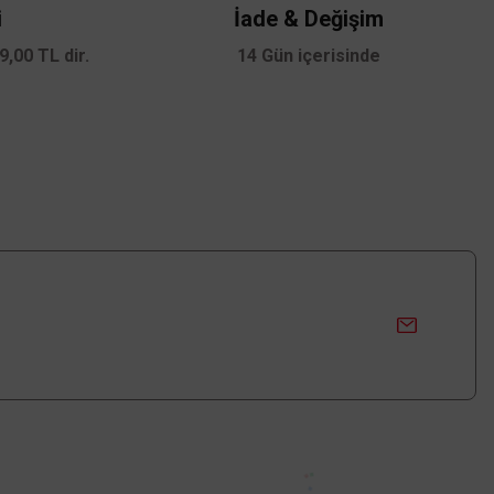
i
İade & Değişim
,00 TL dir.
14 Gün içerisinde
Roma CT-7012
 TL
KDV DAHİL
e