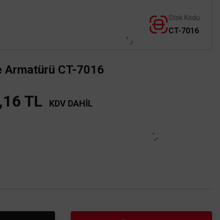
Stok Kodu
CT-7016
e Armatürü CT-7016
,16 TL
KDV DAHİL