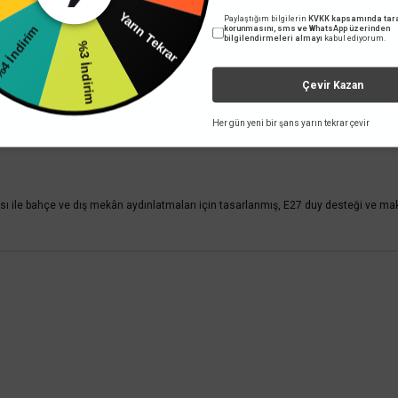
dirim
Paylaştığım bilgilerin
KVKK kapsamında tara
Yarın Tekrar
Cata
korunmasını, sms ve WhatsApp üzerinden
Sepete Ekle
bilgilendirmeleri almayı
kabul ediyorum.
%3 İndirim
010
Çevir Kazan
Her gün yeni bir şans yarın tekrar çevir
sı ile bahçe ve dış mekân aydınlatmaları için tasarlanmış, E27 duy desteği ve m
 yetersiz gördüğünüz noktaları öneri formunu kullanarak tarafımıza iletebilirsini
Bu ürüne ilk yorumu siz yapın!
Yorum Yaz