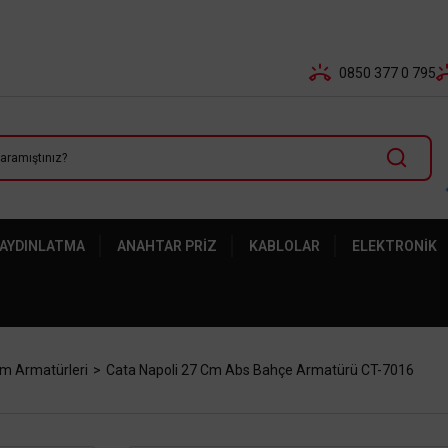
Tüm Banka Kartlarına Vade 
0850 377 0 795
 AYDINLATMA
ANAHTAR PRIZ
KABLOLAR
ELEKTRONIK
m Armatürleri
Cata Napoli 27 Cm Abs Bahçe Armatürü CT-7016