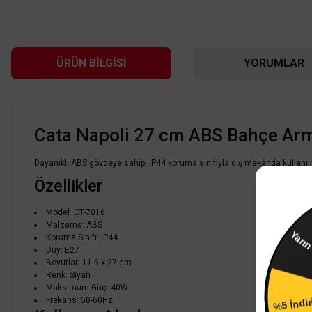
ÜRÜN BILGISI
YORUMLAR
Cata Napoli 27 cm ABS Bahçe Ar
Dayanıklı ABS gövdeye sahip, IP44 koruma sınıfıyla dış mekânda kullanı
Özellikler
Model: CT-7016
Y
Malzeme: ABS
Koruma Sınıfı: IP44
Duy: E27
Boyutlar: 11.5 x 27 cm
Renk: Siyah
%5 İndi
Maksimum Güç: 40W
Frekans: 50-60Hz