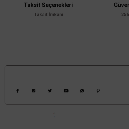
Ürün bilgilerinde hatalar bulunuyor.
Taksit Seçenekleri
Güven
Ürün fiyatı diğer sitelerden daha pahalı.
Taksit İmkanı
256
Bu ürüne benzer farklı alternatifler olmalı.
Cata E2
Cata
Cata Milan Rubik Abs Bahçe Armatürü CT-7022
660,00 TL
Bizi Takip Edin
%58
277,20 TL
KDV DAHİL
Sepete Ekle