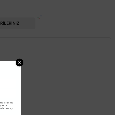
RILERINIZ
rla tarafıma
iyorum.
okudum onay