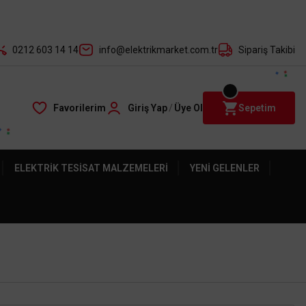
Farksız 3-5 Taksit Fırsatı Mailorder ile
0212 603 14 14
info@elektrikmarket.com.tr
Sipariş Takibi
Favorilerim
Giriş Yap
/
Üye Ol
Sepetim
ELEKTRIK TESISAT MALZEMELERI
YENI GELENLER