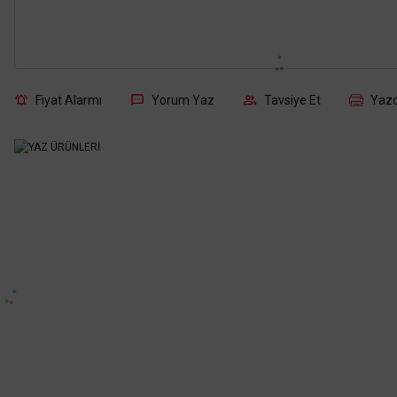
Fiyat Alarmı
Yorum Yaz
Tavsiye Et
Yazd