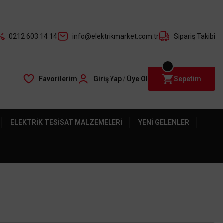
der ile
0212 603 14 14
info@elektrikmarket.com.tr
Sipariş Takibi
Favorilerim
Giriş Yap
/
Üye Ol
Sepetim
ELEKTRIK TESISAT MALZEMELERI
YENI GELENLER