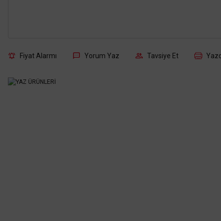
Fiyat Alarmı
Yorum Yaz
Tavsiye Et
Yazd