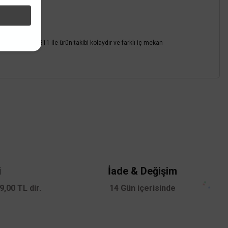
k kodu CT-8311 ile ürün takibi kolaydır ve farklı iç mekan
z.
i
İade & Değişim
,00 TL dir.
14 Gün içerisinde