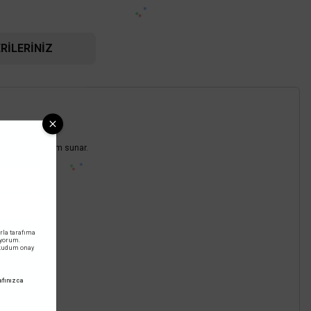
RILERINIZ
 dekoratif çözüm sunar.
Cata
ekoratif Sarkıt Armatür CT-8301
rla tarafıma
iyorum.
2.400,00 TL
okudum onay
%58
1.008,00 TL
KDV DAHİL
fınızca
Sepete Ekle