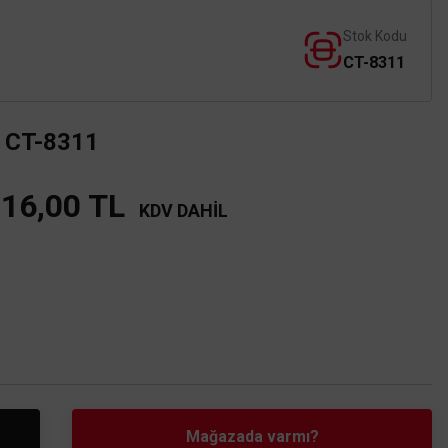
Stok Kodu
CT-8311
t CT-8311
016,00 TL
KDV DAHİL
Mağazada varmı?