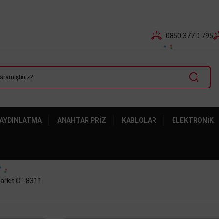
Tüm Banka Kartlarına Vade Farksız 3-5 Taksit Fırsatı Mailor
0850 377 0 795
 AYDINLATMA
ANAHTAR PRIZ
KABLOLAR
ELEKTRONIK
arkıt CT-8311