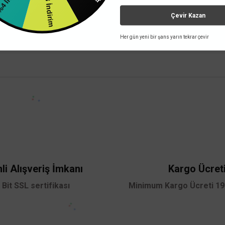
%3 İndirim
3.000,00 TL
%58
1.260,00 TL
KDV DAHİL
Çevir Kazan
Her gün yeni bir şans yarın tekrar çevir
ve şık bir aydınlatma çözümü olarak tasarlanmış Cata marka sarkıt armatürdür; sto
Sepete Ekle
 yetersiz gördüğünüz noktaları öneri formunu kullanarak tarafımıza iletebilirsini
Bu ürüne ilk yorumu siz yapın!
Yorum Yaz
li Alışveriş İmkanı
Kargo Ücret
 Bit SSL sertifikası
Minimum Kargo Ücreti 199