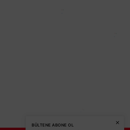
lari
Şifremi Unuttum
olitikası
teleri
t Armatür CT-8306
400,00 TL
0 TL
KDV DAHİL
varmı?
BÜLTENE ABONE OL