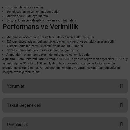
Oturma odaları ve salonlar
Yemek odaları ve yemek masası üstleri
Mutfak adası üstü aydınlatma
Ofis, restoran ve kafe gibi iç mekan aydınlatmaları
Performans ve Verimlilik
Minimal ve modern tasarım ile farklı dekorasyon stillerine uyum
E27 duy sayesinde ampul tercihiyle istenen ışık rengi ve parlaklık ayarlanabilir
Yüksek kalite malzeme ile estetik ve dayanıklı kullanım
IP20 koruma sınıfı ile iç mekan kullanımı için uygun
Ampul dahil olmaması sayesinde kullanıcıya esneklik sağlar
Açıklama:
Cata Dekoratif Sarkıt Armatür CT-8302, siyah ve beyaz renk seçenekleri, E27 duy
uyumluluğu ve 35 x 29 x 100 cm ölçüleri ile iç mekanlarınıza şık ve fonksiyonel bir
aydınlatma çözümü sunar. Ampul tercihini kendiniz yaparak mekânınızın atmosferini
kolayca özelleştirebilirsiniz.
Yorumlar
Taksit Seçenekleri
Bu ürüne ilk yorumu siz yapın!
Önerileriniz
Yorum Yaz