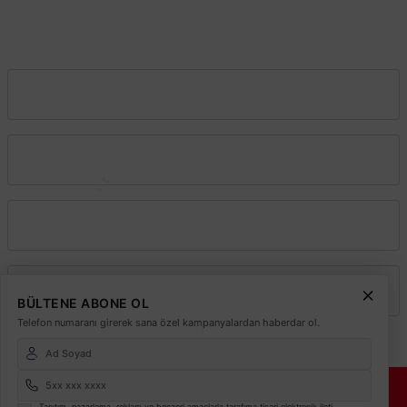
İstanbul
0212 243 2323
info@elektrikmarket.com.tr
Vadeli Toptan Satış
Kurumsal
Alışveriş
Üyelik
BÜLTENE ABONE OL
Telefon numaranı girerek sana özel kampanyalardan haberdar ol.
© 2026
Elektrikmarket.com.tr
Tüm hakları saklıdır.
Sitemiz 256 Bit SSL ile
Güvende!
Tanıtım, pazarlama, reklam ve benzeri amaçlarla tarafıma ticari elektronik ileti