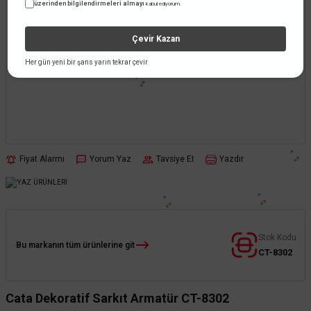
üzerinden bilgilendirmeleri almayı
kabul ediyorum.
Çevir Kazan
Her gün yeni bir şans yarın tekrar çevir
Fiyat Alarmı
Yorum Yaz
Tavsiye Et
Yazdır
Stok Kodu
Bu markanın tüm ürünlerine git
CT-8302
Cata Dekoratif Sarkıt Armatür CT-8302