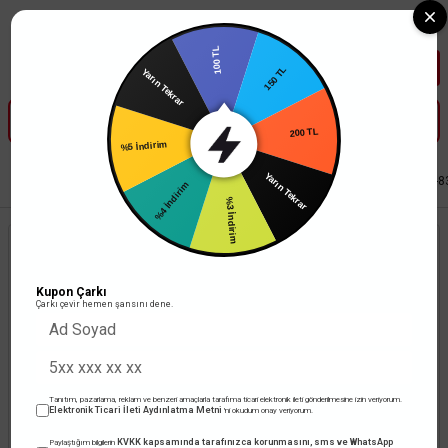
Tüm Banka Kartlarına Vade Farksız 3-5 Taksit Fırsatı Mailorder ile
100 TL
Yarın Tekrar
150 TL
%5 İndirim
200 TL
%4 İndirim
Anasayfa
Aydınlatma
Sarkıt Armatür
Cata Dekoratif Sarkıt Armatür CT-
Yarın Tekrar
%3 İndirim
Kupon Çarkı
Çarkı çevir hemen şansını dene.
Tanıtım, pazarlama, reklam ve benzeri amaçlarla tarafıma ticari elektronik ileti gönderilmesine izin veriyorum.
Elektronik Ticari İleti Aydınlatma Metni
'ni okudum onay veriyorum.
KVKK kapsamında tarafınızca korunmasını, sms ve WhatsApp
Paylaştığım bilgilerin