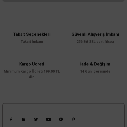
Bu ürünün fiyat bilgisi, resim, ürün açıklamalarında ve diğer konularda
yetersiz gördüğünüz noktaları öneri formunu kullanarak tarafımıza
iletebilirsiniz.
Görüş ve önerileriniz için teşekkür ederiz.
Taksit Seçenekleri
Güvenli Alışveriş İmkanı
Ürün resmi kalitesiz, bozuk veya görüntülenemiyor.
Taksit İmkanı
256 Bit SSL sertifikası
Ürün açıklamasında eksik bilgiler bulunuyor.
Ürün bilgilerinde hatalar bulunuyor.
Ürün fiyatı diğer sitelerden daha pahalı.
Kargo Ücreti
İade & Değişim
Minimum Kargo Ücreti 199,00 TL
Bu ürüne benzer farklı alternatifler olmalı.
14 Gün içerisinde
dir.
Gönder
Bizi Takip Edin