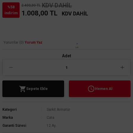
KDV DAHİL
2.400,00 TL
%58
1.008,00 TL
KDV DAHİL
indirim
Yorumlar (0)
Yorum Yaz
Adet
Sepete Ekle
Hemen Al
Kategori
Sarkıt Armatür
Marka
Cata
Garanti Süresi
12 Ay