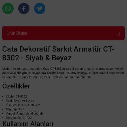
Ürün Bilgisi
Cata Dekoratif Sarkıt Armatür CT-
8302 - Siyah & Beyaz
Modern ve şık tasarıma sahip Cata CT-8302 dekoratif sarkıt armatür; oturma odası, yemek
alanı veya ofis gibi iç mekanlara zarafet katar. E27 duy desteği ile farklı ampul seçenekleri
kullanılabilir (ampul dahil değildir). IP20 koruma sınıfına sahiptir.
Özellikler
Model: CT-8302
Renk: Siyah ve Beyaz
Ölçüler: 35 x 29 x 100 cm
Duy Tipi: E27
Ampul: Ampul dahil değildir
Koruma Sınıfı: IP20
Kullanım Alanları