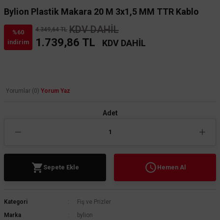
Bylion Plastik Makara 20 M 3x1,5 MM TTR Kablo
KDV DAHİL
4.349,64 TL
%60
1.739,86 TL
KDV DAHİL
indirim
Yorumlar (0)
Yorum Yaz
Adet
Sepete Ekle
Hemen Al
Kategori
Fiş ve Prizler
Marka
bylion