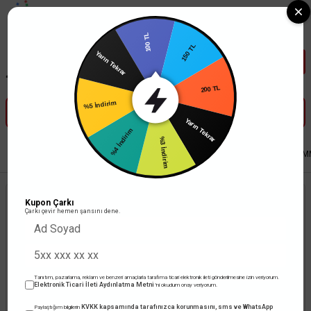
Tüm Banka Kartlarına Vade Farksız 3-5 Taksit Fırsatı Mailorder ile
100 TL
150 TL
Yarın Tekrar
200 TL
%5 İndirim
Yarın Tekrar
%4 İndirim
%3 İndirim
Anasayfa
Anahtar Priz
Fiş ve Prizler
Bylion Plastik Makara 20 M 3x1,5 
Kupon Çarkı
Çarkı çevir hemen şansını dene.
Tanıtım, pazarlama, reklam ve benzeri amaçlarla tarafıma ticari elektronik ileti gönderilmesine izin veriyorum.
Elektronik Ticari İleti Aydınlatma Metni
'ni okudum onay veriyorum.
KVKK kapsamında tarafınızca korunmasını, sms ve WhatsApp
Paylaştığım bilgilerin