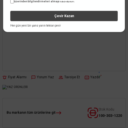
üzerinden bilgilendirmeleri almayı
kabul ediyorum.
Çevir Kazan
Her gün yeni bir şans yarın tekrar çevir
Fiyat Alarmı
Yorum Yaz
Tavsiye Et
Yazdır
Stok Kodu
Bu markanın tüm ürünlerine git
100-303-1220