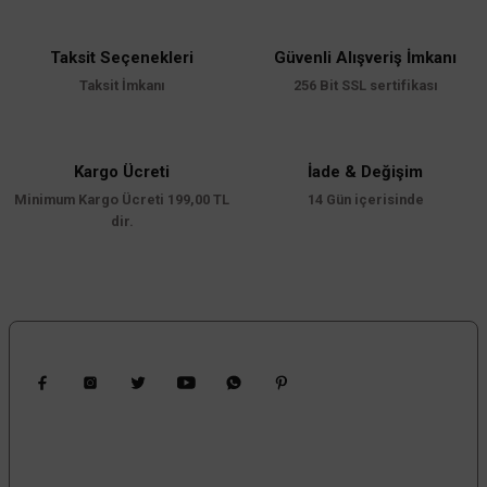
iletebilirsiniz.
Görüş ve önerileriniz için teşekkür ederiz.
Taksit Seçenekleri
Güvenli Alışveriş İmkanı
Ürün resmi kalitesiz, bozuk veya görüntülenemiyor.
Taksit İmkanı
256 Bit SSL sertifikası
Ürün açıklamasında eksik bilgiler bulunuyor.
Ürün bilgilerinde hatalar bulunuyor.
Ürün fiyatı diğer sitelerden daha pahalı.
Kargo Ücreti
İade & Değişim
Minimum Kargo Ücreti 199,00 TL
Bu ürüne benzer farklı alternatifler olmalı.
14 Gün içerisinde
dir.
Gönder
Bizi Takip Edin
Kampanyalardan Haberdar Ol!
Güncel kampanyalar ve yenilikleri ilk bilen sen ol.