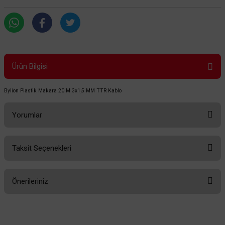
Ürün Bilgisi
Bylion Plastik Makara 20 M 3x1,5 MM TTR Kablo
Yorumlar
Taksit Seçenekleri
Bu ürüne ilk yorumu siz yapın!
Önerileriniz
Yorum Yaz
Bu ürünün fiyat bilgisi, resim, ürün açıklamalarında ve diğer konularda
yetersiz gördüğünüz noktaları öneri formunu kullanarak tarafımıza