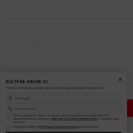
Vadeli Toptan Satış
Kurumsal
Alışveriş
Üyelik
BÜLTENE ABONE OL
Telefon numaranı girerek sana özel kampanyalardan haberdar ol.
© 2026
Elektrikmarket.com.tr
Tüm hakları saklıdır.
Sitemiz 256 Bit SSL ile
Güvende!
Tanıtım, pazarlama, reklam ve benzeri amaçlarla tarafıma ticari elektronik ileti
gönderilmesine izin veriyorum.
Elektronik Ticari İleti Aydınlatma Metni
'ni okudum onay
ETBİS
veriyorum.
Paylaştığım bilgilerin
KVKK kapsamında korunmasını
kabul ediyorum.
Sitemiz ETBİS sistemine kayıtlı güvenilir bir e-ticaret sitesidir.