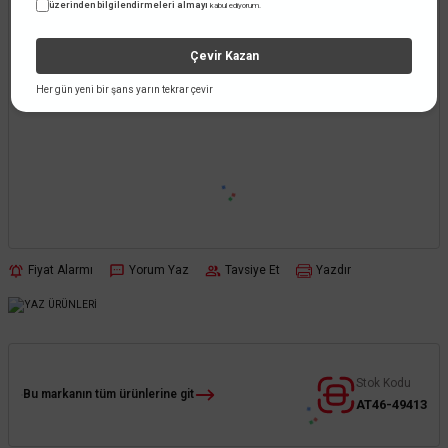
üzerinden bilgilendirmeleri almayı
kabul ediyorum.
Çevir Kazan
Her gün yeni bir şans yarın tekrar çevir
Fiyat Alarmı
Yorum Yaz
Tavsiye Et
Yazdır
Stok Kodu
Bu markanın tüm ürünlerine git
AT46-49413