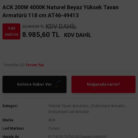
ACK 200W 4000K Naturel Beyaz Yüksek Tavan
Armatürü 118 cm AT46-49413
KDV DAHİL
22.464,00 TL
%60
8.985,60 TL
KDV DAHİL
indirim
Yorumlar (0)
Yorum Yaz
Gelince Haber Ver
Mağazada varmı?
Kategori
Yüksek Tavan Armatürü
,
Endüstriyel Armatür
,
Endüstriyel Led Armatür
Marka
ACK
Led Markası
Osram
Havale ile
8.716,03 TL
(%3,00 havale indirimi)