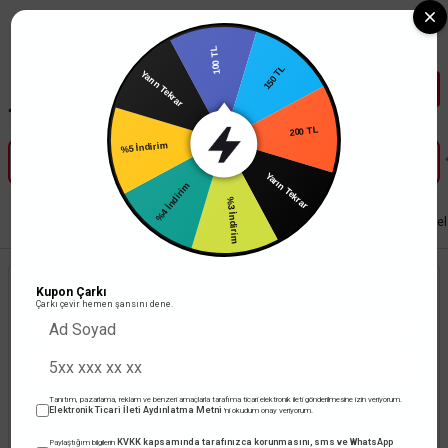
Tüm Banka Kartlarına Vade Farksız 3-5 Taksit Fırsatı Mailorder ile
100 TL
150 TL
Yarın Tekrar
200 TL
%5 İndirim
Yarın Tekrar
%4 İndirim
%3 İndirim
Anasayfa
Aydınlatma
Yüksek Tavan Armatürü
ACK 200W 4000K Naturel
Kupon Çarkı
Çarkı çevir hemen şansını dene.
Tanıtım, pazarlama, reklam ve benzeri amaçlarla tarafıma ticari elektronik ileti gönderilmesine izin veriyorum.
Elektronik Ticari İleti Aydınlatma Metni
'ni okudum onay veriyorum.
KVKK kapsamında tarafınızca korunmasını, sms ve WhatsApp
Paylaştığım bilgilerin