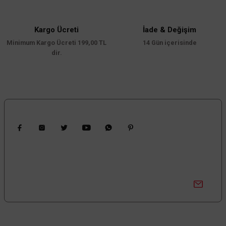
2.764,80 TL
KDV DAHİL
Bu ürüne benzer farklı alternatifler olmalı.
Mağazada varmı?
Kargo Ücreti
İade & Değişim
Minimum Kargo Ücreti 199,00 TL
14 Gün içerisinde
dir.
Gönder
Bizi Takip Edin
TÜKENDİ
Kampanyalardan Haberdar Ol!
Güncel kampanyalar ve yenilikleri ilk bilen sen ol.