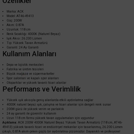
Özellikler
Marka: ACK
Model: AT46-49413
Güç: 200W
Akım: 0.87A
Uzunluk: 118 cm
Renk Sıcaklığı: 4000K (Naturel Beyaz)
Işık Akısı: 26.200 Lümen
Tip: Yüksek Tavan Armatürü
Garanti: 24 Ay Garanti
Kullanım Alanları
ACK
ACK 50W 4000K Naturel Beyaz Yüksek Tavan Armatürü 31 cm AT46-05013
Depo ve lojistik merkezleri
Fabrika ve üretim tesisleri
Büyük mağaza ve süpermarketler
Spor salonları ve kapalı spor alanları
Otoparklar ve yüksek tavanlı ticari alanlar
6.912,00 TL
Performans ve Verimlilik
%60
2.764,80 TL
KDV DAHİL
Yüksek ışık akısıyla geniş alanlarda etkili aydınlatma sağlar
4000K naturel beyaz ışık, çalışma ve ticari alanlar için dengeli renk sunar
Sepete Ekle
200W gücü ile yüksek verim ve parlaklık
24 ay garanti ile güvenilir kullanım
Uzun 118 cm formu yüksek tavan uygulamaları için uygundur
Açıklama:
ACK 200W 4000K Naturel Beyaz Yüksek Tavan Armatürü (118 cm, AT46-
49413) yüksek tavanlı ticari ve endüstriyel mekanlar için tasarlanmış, 26.200 Lümen
çıkışlı, 0.87A akım çeken güçlü bir aydınlatma çözümüdür. Dayanıklı ve profesyonel