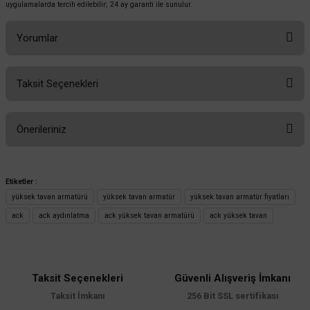
uygulamalarda tercih edilebilir; 24 ay garanti ile sunulur.
Yorumlar
Taksit Seçenekleri
TÜKENDİ
Bu ürüne ilk yorumu siz yapın!
Önerileriniz
Yorum Yaz
Bu ürünün fiyat bilgisi, resim, ürün açıklamalarında ve diğer konularda
yetersiz gördüğünüz noktaları öneri formunu kullanarak tarafımıza
Etiketler :
iletebilirsiniz.
yüksek tavan armatürü
yüksek tavan armatür
yüksek tavan armatür fiyatları
Görüş ve önerileriniz için teşekkür ederiz.
ack
ack aydınlatma
ack yüksek tavan armatürü
ack yüksek tavan
ACK
Ürün resmi kalitesiz, bozuk veya görüntülenemiyor.
ACK 50W 3000K Yüksek Tavan Armatürü 31 cm AT46-05003
Ürün açıklamasında eksik bilgiler bulunuyor.
Taksit Seçenekleri
Güvenli Alışveriş İmkanı
Ürün bilgilerinde hatalar bulunuyor.
Taksit İmkanı
256 Bit SSL sertifikası
6.912,00 TL
Ürün fiyatı diğer sitelerden daha pahalı.
%60