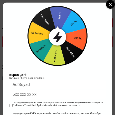
Tüm Banka Kartlarına Vade Farksız 3-5 Taksit Fırsatı Mailorder ile
100 TL
Yarın Tekrar
150 TL
200 TL
%5 İndirim
Yarın Tekrar
%4 İndirim
%3 İndirim
Spot Aydınlatma Çeşitleri
Kupon Çarkı
Çarkı çevir hemen şansını dene.
Tanıtım, pazarlama, reklam ve benzeri amaçlarla tarafıma ticari elektronik ileti gönderilmesine izin veriyorum.
Elektronik Ticari İleti Aydınlatma Metni
'ni okudum onay veriyorum.
KVKK kapsamında tarafınızca korunmasını, sms ve WhatsApp
Paylaştığım bilgilerin