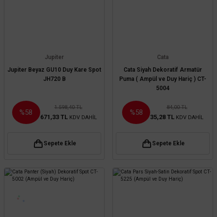
Jupiter
Cata
Jupiter Beyaz GU10 Duy Kare Spot
Cata Siyah Dekoratif Armatür
JH720 B
Puma ( Ampül ve Duy Hariç ) CT-
5004
1.598,40 TL
84,00 TL
%58
%58
671,33 TL
35,28 TL
KDV DAHİL
KDV DAHİL
Sepete Ekle
Sepete Ekle