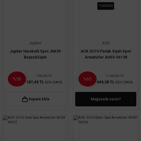
TÜKENDİ
Jupiter
ACK
Jupiter Hareketli Spot JH639
ACK GU10 Parlak Siyah Spot
Beyaz&Siyah
Armatürler AH03-04138
446,40 TL
1.123,20 TL
%58
%60
187,49 TL
449,28 TL
KDV DAHİL
KDV DAHİL
Sepete Ekle
Mağazada varmı?