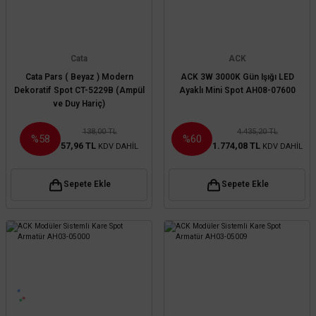
Cata
ACK
Cata Pars ( Beyaz ) Modern
ACK 3W 3000K Gün Işığı LED
Dekoratif Spot CT-5229B (Ampül
Ayaklı Mini Spot AH08-07600
ve Duy Hariç)
138,00 TL
4.435,20 TL
%58
%60
57,96 TL
1.774,08 TL
KDV DAHİL
KDV DAHİL
Sepete Ekle
Sepete Ekle