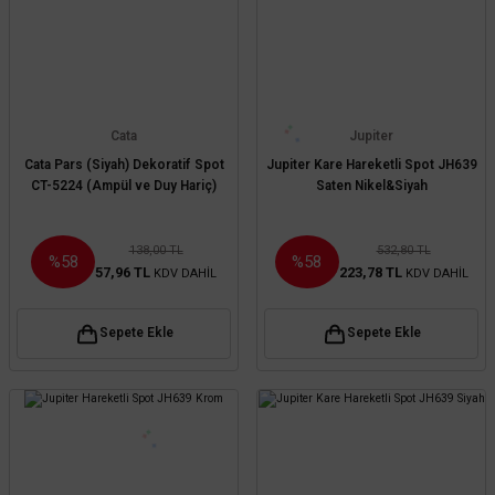
Cata
Jupiter
Cata Pars (Siyah) Dekoratif Spot
Jupiter Kare Hareketli Spot JH639
CT-5224 (Ampül ve Duy Hariç)
Saten Nikel&Siyah
138,00 TL
532,80 TL
%58
%58
57,96 TL
223,78 TL
KDV DAHİL
KDV DAHİL
Sepete Ekle
Sepete Ekle