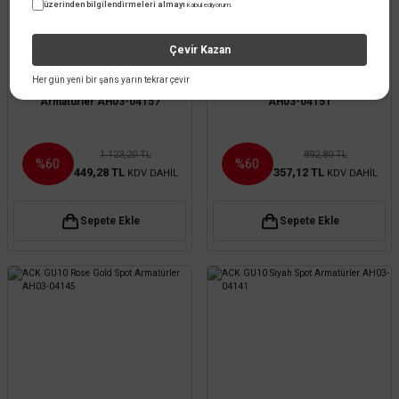
üzerinden bilgilendirmeleri almayı
kabul ediyorum.
Çevir Kazan
ACK
ACK
Her gün yeni bir şans yarın tekrar çevir
ACK GU10 Siyah Krom Spot
ACK GU10 Siyah Spot Armatürler
Armatürler AH03-04157
AH03-04151
1.123,20 TL
892,80 TL
%60
%60
449,28 TL
357,12 TL
KDV DAHİL
KDV DAHİL
Sepete Ekle
Sepete Ekle