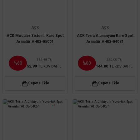
ACK
ACK
ACK Modüler Sistemli Kare Spot
ACK Terra Alüminyum Kare Spot
Armatür AH03-05001
Armatür AH03-04081
132,48 TL
360,00 TL
%60
%60
52,99 TL
144,00 TL
KDV DAHİL
KDV DAHİL
Sepete Ekle
Sepete Ekle