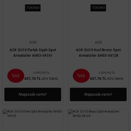
TÜKENDİ
TÜKENDİ
ACK
ACK
ACK GU10 Parlak Siyah Spot
ACK GU10 Kızıl Bronz Spot
Armatürler AH03-04161
Armatürler AH03-04128
1.094,40 TL
1.094,40 TL
%60
%60
437,76 TL
437,76 TL
KDV DAHİL
KDV DAHİL
Mağazada varmı?
Mağazada varmı?