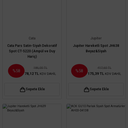
Cata
Jupiter
Cata Pars Satin-Siyah Dekoratif
Jupiter Hareketli Spot JH638
Spot CT-5220 (Ampül ve Duy
Beyaz&Siyah
Hariç)
186,00 TL
417,60 TL
%58
%58
78,12 TL
175,39 TL
KDV DAHİL
KDV DAHİL
Sepete Ekle
Sepete Ekle