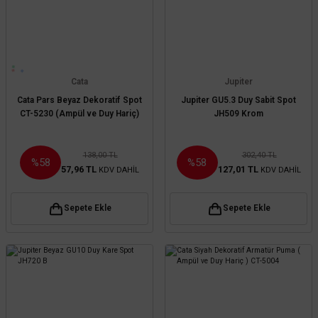
Cata
Jupiter
Cata Pars Beyaz Dekoratif Spot
Jupiter GU5.3 Duy Sabit Spot
CT-5230 (Ampül ve Duy Hariç)
JH509 Krom
138,00 TL
302,40 TL
%58
%58
57,96 TL
127,01 TL
KDV DAHİL
KDV DAHİL
Sepete Ekle
Sepete Ekle