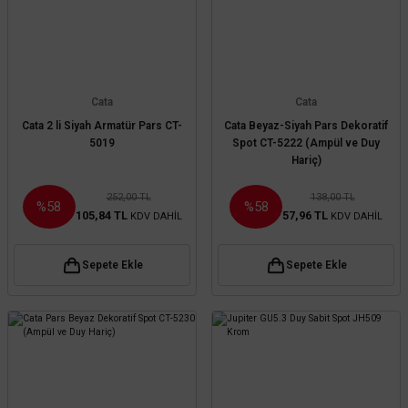
Cata
Cata
Cata 2 li Siyah Armatür Pars CT-
Cata Beyaz-Siyah Pars Dekoratif
5019
Spot CT-5222 (Ampül ve Duy
Hariç)
252,00 TL
138,00 TL
%58
%58
105,84 TL
57,96 TL
KDV DAHİL
KDV DAHİL
Sepete Ekle
Sepete Ekle