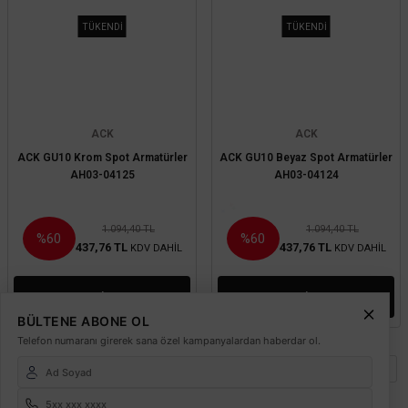
TÜKENDİ
TÜKENDİ
ACK
ACK
ACK GU10 Krom Spot Armatürler
ACK GU10 Beyaz Spot Armatürler
AH03-04125
AH03-04124
1.094,40 TL
1.094,40 TL
%60
%60
437,76 TL
437,76 TL
KDV DAHİL
KDV DAHİL
Mağazada varmı?
Mağazada varmı?
BÜLTENE ABONE OL
Telefon numaranı girerek sana özel kampanyalardan haberdar ol.
1
2