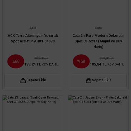
ACK
Cata
ACK Terra Alüminyum Yuvarlak
Cata 2'li Pars Modern Dekoratif
Spot Armatür AH03-04070
Spot CT-5237 (Ampül ve Duy
Hariç)
345,60 TL
252,00 TL
%60
%58
138,24 TL
105,84 TL
KDV DAHİL
KDV DAHİL
Sepete Ekle
Sepete Ekle