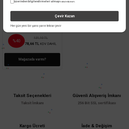
üzerinden bilgilendirmeleri almayı
kabul ediyorum.
Erse
Erse Kablo 2x1.50 mm Kontrol
Çevir Kazan
Kablosu LIHCH
Her gün yeni bir şans yarın tekrar çevir
131,10 TL
%40
78,66 TL
KDV DAHİL
Mağazada varmı?
Taksit Seçenekleri
Güvenli Alışveriş İmkanı
Taksit İmkanı
256 Bit SSL sertifikası
Kargo Ücreti
İade & Değişim