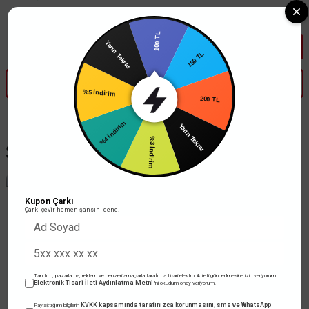
Tüm Banka Kartlarına Vade Farksız 3-5 Taksit Fırsatı Mailorder ile
100 TL
Yarın Tekrar
150 TL
200 TL
%5 İndirim
Yarın Tekrar
%4 İndirim
%3 İndirim
Sinyal Kablo
Kupon Çarkı
Çarkı çevir hemen şansını dene.
TÜKENDİ
Tanıtım, pazarlama, reklam ve benzeri amaçlarla tarafıma ticari elektronik ileti gönderilmesine izin veriyorum.
Elektronik Ticari İleti Aydınlatma Metni
'ni okudum onay veriyorum.
KVKK kapsamında tarafınızca korunmasını, sms ve WhatsApp
Paylaştığım bilgilerin