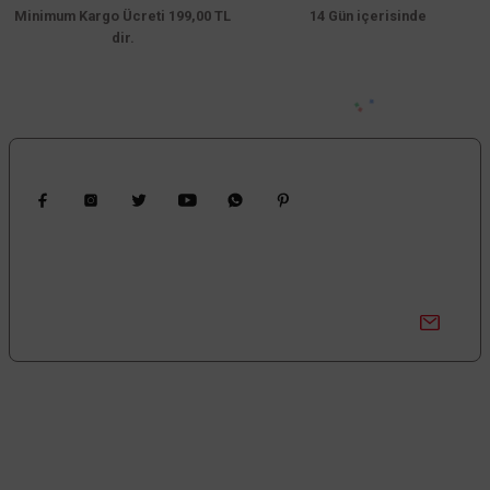
Minimum Kargo Ücreti 199,00 TL
14 Gün içerisinde
dir.
Bizi Takip Edin
Kampanyalardan Haberdar Ol!
Güncel kampanyalar ve yenilikleri ilk bilen sen ol.
Bize Ulaşın
0850 377 0 795