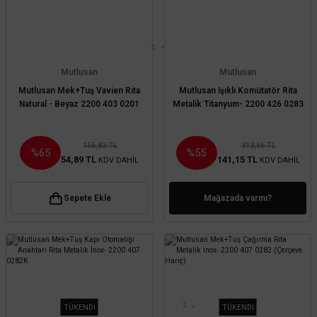
Mutlusan
Mutlusan
Mutlusan Mek+Tuş Vavien Rita
Mutlusan Işıklı Komütatör Rita
Natural - Beyaz 2200 403 0201
Metalik Titanyum- 2200 426 0283
156,83 TL
313,66 TL
%65
%55
54,89 TL
141,15 TL
KDV DAHİL
KDV DAHİL
Sepete Ekle
Mağazada varmı?
TÜKENDİ
TÜKENDİ