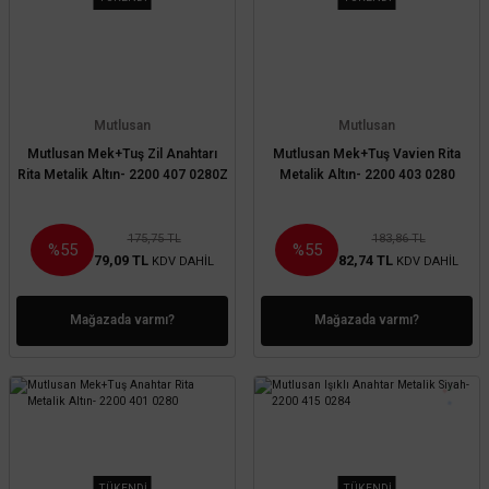
Mutlusan
Mutlusan
Mutlusan Mek+Tuş Zil Anahtarı
Mutlusan Mek+Tuş Vavien Rita
Rita Metalik Altın- 2200 407 0280Z
Metalik Altın- 2200 403 0280
175,75 TL
183,86 TL
%55
%55
79,09 TL
82,74 TL
KDV DAHİL
KDV DAHİL
Mağazada varmı?
Mağazada varmı?
TÜKENDİ
TÜKENDİ