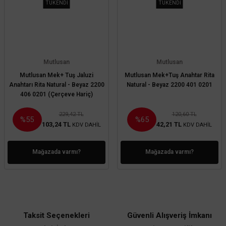
TÜKENDİ
TÜKENDİ
Mutlusan
Mutlusan
Mutlusan Mek+ Tuş Jaluzi
Mutlusan Mek+Tuş Anahtar Rita
Anahtarı Rita Natural - Beyaz 2200
Natural - Beyaz 2200 401 0201
406 0201 (Çerçeve Hariç)
229,42 TL
120,60 TL
%55
%65
103,24 TL
42,21 TL
KDV DAHİL
KDV DAHİL
Mağazada varmı?
Mağazada varmı?
Taksit Seçenekleri
Güvenli Alışveriş İmkanı