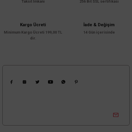
Taksit İmkanı
256 Bit SSL sertifikası
Kargo Ücreti
İade & Değişim
Minimum Kargo Ücreti 199,00 TL
14 Gün içerisinde
dir.
Bizi Takip Edin
Kampanyalardan Haberdar Ol!
Güncel kampanyalar ve yenilikleri ilk bilen sen ol.