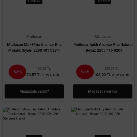
TÜKENDİ
TÜKENDİ
Mutlusan
Mutlusan
Mutlusan Mek+Tuş Anahtar Rita
Mutlusan Işıklı Anahtar Rita Natural
Metalik Siyah- 2200 401 0284-
- Beyaz 2200 415 0201
156,83 TL
229,37 TL
%55
%55
70,57 TL
103,22 TL
KDV DAHİL
KDV DAHİL
Mağazada varmı?
Mağazada varmı?