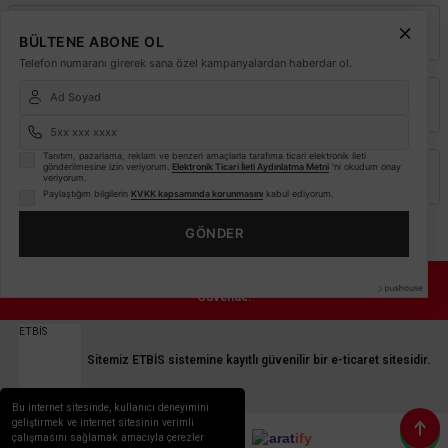
Kurumsal
BÜLTENE ABONE OL
Telefon numaranı girerek sana özel kampanyalardan haberdar ol.
Alışveriş
Tanıtım, pazarlama, reklam ve benzeri amaçlarla tarafıma ticari elektronik ileti
gönderilmesine izin veriyorum.
Elektronik Ticari İleti Aydınlatma Metni
'ni okudum onay
Üyelik
veriyorum.
Paylaştığım bilgilerin
KVKK kapsamında korunmasını
kabul ediyorum.
GÖNDER
© 2026
Elektrikmarket.com.tr
Tüm hakları saklıdır.
Sitemiz 256 Bit SSL ile
Güvende!
ETBİS
Sitemiz ETBİS sistemine kayıtlı güvenilir bir e-ticaret sitesidir.
Bu internet sitesinde, kullanıcı deneyimini
geliştirmek ve internet sitesinin verimli
arat
ify
&
By
SEO
Reklam
çalışmasını sağlamak amacıyla çerezler