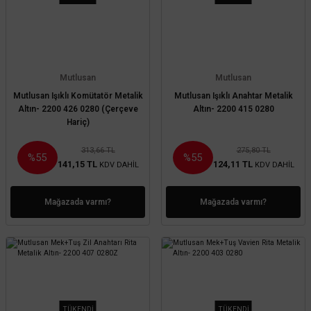
Mutlusan
Mutlusan
Mutlusan Işıklı Komütatör Metalik
Mutlusan Işıklı Anahtar Metalik
Altın- 2200 426 0280 (Çerçeve
Altın- 2200 415 0280
Hariç)
313,66 TL
275,80 TL
%55
%55
141,15 TL
124,11 TL
KDV DAHİL
KDV DAHİL
Mağazada varmı?
Mağazada varmı?
TÜKENDİ
TÜKENDİ