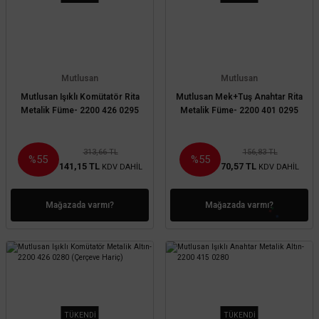
Mutlusan
Mutlusan
Mutlusan Işıklı Komütatör Rita
Mutlusan Mek+Tuş Anahtar Rita
Metalik Füme- 2200 426 0295
Metalik Füme- 2200 401 0295
313,66 TL
156,83 TL
%55
%55
141,15 TL
70,57 TL
KDV DAHİL
KDV DAHİL
Mağazada varmı?
Mağazada varmı?
TÜKENDİ
TÜKENDİ