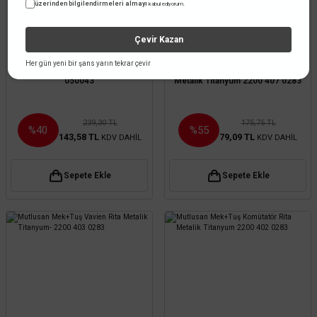
üzerinden bilgilendirmeleri almayı
kabul ediyorum.
Çevir Kazan
Mutlusan
Mutlusan
Her gün yeni bir şans yarın tekrar çevir
Mutlusan 45x22,5 Vavien- 888 049
Mutlusan Mek+Tuş Çağırma Rita
050043
Metalik Titanyum 2200 407 0283
239,30 TL
175,75 TL
%40
%55
143,58 TL
79,09 TL
KDV DAHİL
KDV DAHİL
Sepete Ekle
Sepete Ekle