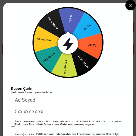
Tüm Banka Kartlarına Vade Farksız 3-5 Taksit Fırsatı Mailorder ile
100 TL
Yarın Tekrar
150 TL
200 TL
%5 İndirim
Yarın Tekrar
%4 İndirim
%3 İndirim
Mutlusan Anahtar
Kupon Çarkı
Çarkı çevir hemen şansını dene.
Tanıtım, pazarlama, reklam ve benzeri amaçlarla tarafıma ticari elektronik ileti gönderilmesine izin veriyorum.
Elektronik Ticari İleti Aydınlatma Metni
'ni okudum onay veriyorum.
KVKK kapsamında tarafınızca korunmasını, sms ve WhatsApp
Paylaştığım bilgilerin