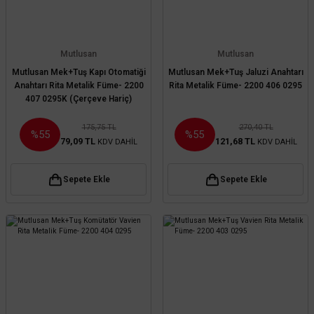
Mutlusan
Mutlusan
Mutlusan Mek+Tuş Kapı Otomatiği
Mutlusan Mek+Tuş Jaluzi Anahtarı
Anahtarı Rita Metalik Füme- 2200
Rita Metalik Füme- 2200 406 0295
407 0295K (Çerçeve Hariç)
175,75 TL
270,40 TL
%55
%55
79,09 TL
121,68 TL
KDV DAHİL
KDV DAHİL
Sepete Ekle
Sepete Ekle