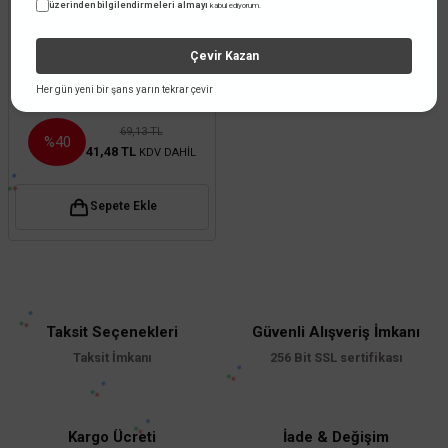
üzerinden bilgilendirmeleri almayı
kabul ediyorum.
Erse
Erse Anten Kablosu Coaxial RG
Çevir Kazan
6/U-6 Cu/Cu Class B Eca PVC
Her gün yeni bir şans yarın tekrar çevir
69,13 TL
%40
41,48 TL
KDV DAHİL
Sepete Ekle
Taksit Seçenekleri
Güvenli Alışveriş İmkanı
Taksit İmkanı
256 Bit SSL sertifikası
Kargo Ücreti
İade & Değişim