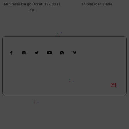
Minimum Kargo Ücreti 199,00 TL
14 Gün içerisinde
dir.
Bizi Takip Edin
Kampanyalardan Haberdar Ol!
Güncel kampanyalar ve yenilikleri ilk bilen sen ol.
Bize Ulaşın
0850 377 0 795