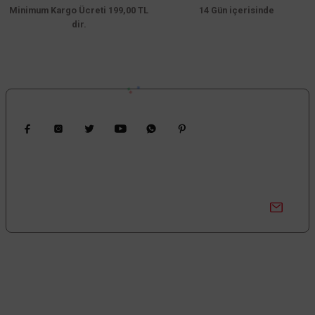
Minimum Kargo Ücreti 199,00 TL
14 Gün içerisinde
dir.
Bizi Takip Edin
Kampanyalardan Haberdar Ol!
Güncel kampanyalar ve yenilikleri ilk bilen sen ol.
Bize Ulaşın
0850 377 0 795