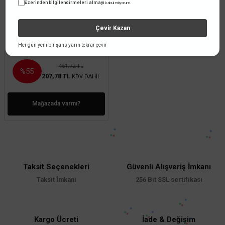
üzerinden bilgilendirmeleri almayı
kabul ediyorum.
Öznur Kablo
Öznur Kablo 5x4 mm NYM
Çevir Kazan
(Antigron)
Her gün yeni bir şans yarın tekrar çevir
461,72 TL
%55
207,78 TL
KDV DAHİL
Mağazada varmı?
Taksit Seçenekleri
Güvenli Alışveriş İmkanı
Taksit İmkanı
256 Bit SSL sertifikası
Kargo Ücreti
İade & Değişim