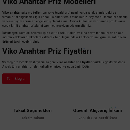
Viko Anahtar Priz Modelleri
Viko anahtar priz modelleri
banyo ve tuvalet gibi nemli ya da ıslak alanlardaki su
temaslarını engellemek için kapaklı olanları tercih etmelisiniz. Böylece su temasını önlemiş
ve olası büyük sorunları engellemiş olacaksınız. Ayrıca kullanılacak ortamda çocuk varsa
çocuk kilitli anahtar prizlerini tercih etmeye özen göstermelisiniz.
İstenmeyen kazaları önlemek için elektrik şoku riskini ve kısa devre ihtimalini de en aza
indiren kabloları direkt olarak iletecek huni biçimindeki kablo terminali girişine sahip olan
ürünleri tercih edebilirsiniz.
Viko Anahtar Priz Fiyatları
Seçeceğiniz modele ve ihtiyacınıza göre
Viko anahtar priz fiyatları
farklılık göstermektedir.
Ancak tüm anahtar prizler kaliteli, emniyetli ve uzun ömürlüdür.
Tüm Bloglar
Taksit Seçenekleri
Güvenli Alışveriş İmkanı
Taksit İmkanı
256 Bit SSL sertifikası