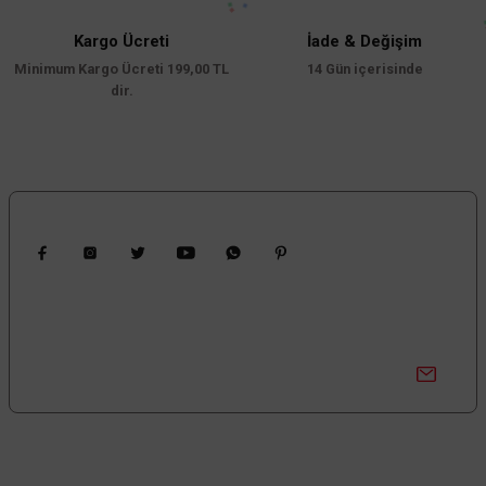
Kargo Ücreti
İade & Değişim
Minimum Kargo Ücreti 199,00 TL
14 Gün içerisinde
dir.
Bizi Takip Edin
Kampanyalardan Haberdar Ol!
Güncel kampanyalar ve yenilikleri ilk bilen sen ol.
Bize Ulaşın