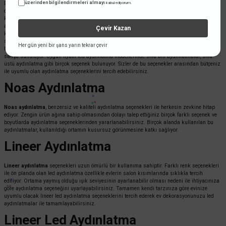
üzerinden bilgilendirmeleri almayı
Dekorasyon sürecinde doğru aydınlatmanın kullanımı oldukça önem arz eder. Evler başta
kabul ediyorum.
olmak üzere ofis, avm satış ofisleri gibi birçok noktada aydınlatmaların etkim bir şekilde
kullanılması gerekir. Aydınlatma türleri arasında en çok tercih edilen noas lineer led
aydınlatmalar, birbirinden farklı ve şık modelleri ile kullanıldığı ortama ayrı bir hava
Çevir Kazan
katıyor. Lineer led aydınlatmalar hem ekonomik alanda hem de mimari dekorasyon açıdan
sizlere büyük avantaj sunar. Tamamen sizlerin zevkine göre ayarlanabilen özelliği
Her gün yeni bir şans yarın tekrar çevir
bulunan lineer aydınlatmalar, sıklıkla tercih edilmesinden dolayı birçok farklı modeli ile
satışa sunuluyor. Uygun fiyatlı led aydınlatma modellerinde sıva altı aydınlatmalar, sıva
üstü aydınlatma gibi birçok seçenek bulunuyor. Sizler de bu seçenekler arasından bütçeniz
ile uyumlu olan aydınlatma seçeneklerini tercih edebilirsiniz.
Noas Aydınlatma
Noas aydınlatma
, benzersiz ve kaliteli aydınlatma seçenekleri ile herkesin zevkine hitap
ediyor. Zengin ürün ağına sahip olmasından dolayı talep ettiğiniz birçok farklı seçenek ve
boyutlarda aydınlatma seçeneklerinden yararlanabilirsiniz. Birçok alanda kullanılan bu
aydınlatmalar, kullanıldığı ortamın kusursuz görünmesine katkı sağlıyor.
Lineer Aydınlatma
Lineer aydınlatma
seçenekleri uzun ömürlü bir kullanıma sahiptir. Farklı renk seçenekleri
ile ön planda olan led aydınlatma özellikle evlerin salon kısımlarında sıklıkla tercih
ediliyor. Ortama yaymış olduğu ışık seviyesinin ayarlanabilir olması nedeni ile ihtiyacınıza
göre aydınlatma seçeneğini uyarlayabilirsiniz. Tamamen kendi tarzınıza göre evinize
uyumlu olacak lineer led aydınlatma seçeneklerini tercih ederek ev dekorasyonunuzu led
aydınlatmalar ile tamamlayabilirsiniz.
Lineer Led Aydınlatma