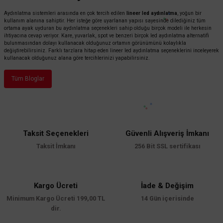
Aydınlatma sistemleri arasında en çok tercih edilen
lineer led aydınlatma
, yoğun bir
kullanım alanına sahiptir. Her isteğe göre uyarlanan yapısı sayesinde dilediğiniz tüm
ortama ayak uyduran bu aydınlatma seçenekleri sahip olduğu birçok modeli ile herkesin
ihtiyacına cevap veriyor. Kare, yuvarlak, spot ve benzeri birçok led aydınlatma alternatifi
bulunmasından dolayı kullanacak olduğunuz ortamın görünümünü kolaylıkla
değiştirebilirsiniz. Farklı tarzlara hitap eden lineer led aydınlatma seçeneklerini inceleyerek
kullanacak olduğunuz alana göre tercihlerinizi yapabilirsiniz.
Tüm Bloglar
Taksit Seçenekleri
Güvenli Alışveriş İmkanı
Taksit İmkanı
256 Bit SSL sertifikası
Kargo Ücreti
İade & Değişim
Minimum Kargo Ücreti 199,00 TL
14 Gün içerisinde
dir.