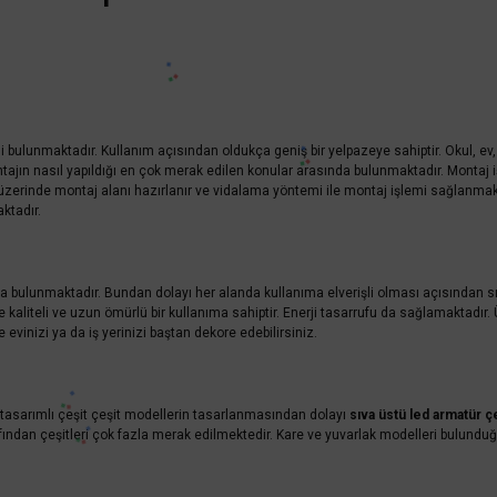
bulunmaktadır. Kullanım açısından oldukça geniş bir yelpazeye sahiptir. Okul, ev, o
tajın nasıl yapıldığı en çok merak edilen konular arasında bulunmaktadır. Montaj i
n üzerinde montaj alanı hazırlanır ve vidalama yöntemi ile montaj işlemi sağlanmak
ktadır.
 bulunmaktadır. Bundan dolayı her alanda kullanıma elverişli olması açısından sıva 
e kaliteli ve uzun ömürlü bir kullanıma sahiptir. Enerji tasarrufu da sağlamaktadır.
 evinizi ya da iş yerinizi baştan dekore edebilirsiniz.
 tasarımlı çeşit çeşit modellerin tasarlanmasından dolayı
sıva üstü led armatür çe
rafından çeşitleri çok fazla merak edilmektedir. Kare ve yuvarlak modelleri bulundu