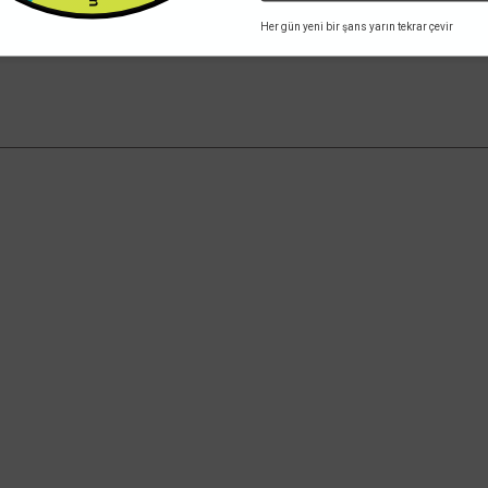
Her gün yeni bir şans yarın tekrar çevir
Kampanyalardan Haberdar Ol!
Güncel kampanyalar ve yenilikleri ilk bilen sen
ol.
an Satış
Kurumsal
Alışveriş
İletişim
Mesafeli Satış
Mağazalar
Gizlilik ve Güve
İletişim Formu
İptal İade Koşul
Havale Bildirim Formu
Kişisel Veriler P
Ödeme
Toptan Fiyat Lis