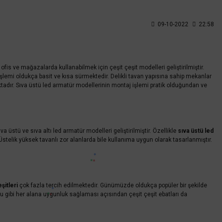
09-10-2022
22:58
fis ve mağazalarda kullanabilmek için çeşit çeşit modelleri geliştirilmiştir.
şlemi oldukça basit ve kısa sürmektedir. Delikli tavan yapısına sahip mekanlar
tadır. Sıva üstü led armatür modellerinin montaj işlemi pratik olduğundan ve
üstü ve sıva altı led armatür modelleri geliştirilmiştir. Özellikle
sıva üstü led
 Üstelik yüksek tavanlı zor alanlarda bile kullanıma uygun olarak tasarlanmıştır.
şitleri
çok fazla tercih edilmektedir. Günümüzde oldukça popüler bir şekilde
ğu gibi her alana uygunluk sağlaması açısından çeşit çeşit ebatları da