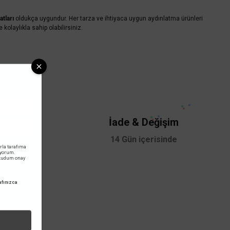
atları
oldukça uygundur. Her tarza ve ihtiyaca uygun aydınlatma ürünleri
olaylıkla sahip olabilirsiniz.
i
İade & Değişim
,00 TL dir.
14 Gün içerisinde
rla tarafıma
iyorum.
okudum onay
fınızca