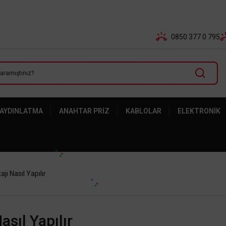
Tüm Banka Kartlarına Vade Farksız 3-5 Taksit Fırsatı Mailor
0850 377 0 795
 AYDINLATMA
ANAHTAR PRIZ
KABLOLAR
ELEKTRONIK
ı Nasıl Yapılır
sıl Yapılır