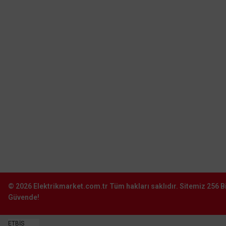
Hadımköy - Arnavutköy - İstanbul
0212 603 14 14
Şube:
İkitelli O.S.B. Süleyman Demirel Blv.
Sinpaş İş Modern San. Sit. J16-
Başakşehir–İstanbul
0212 603 02 02
Şube:
İstoç Toptancılar Çarşısı 6. Ada 2423
Sokak No:81-83 Bağcılar \ İstanbul
0212 243 2323
info@elektrikmarket.com.tr
© 2026
Elektrikmarket.com.tr
Tüm hakları saklıdır.
Sitemiz 256 Bi
Güvende!
ETBİS