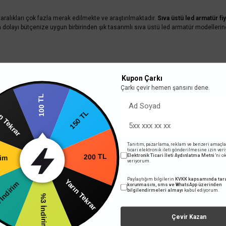
 aralıkları çok fazla merak edilmekte ve araştırılmaktadır.
Sıva üstü led armatür fiy
layı bütçenize uygun birbirinden şık tasarımlı sıva üstü led armatür modellerine k
Kupon Çarkı
Çarkı çevir hemen şansını dene.
100 TL
150 TL
Tekrar
li Alışveriş İmkanı
Kargo Ücret
 Bit SSL sertifikası
Minimum Kargo Ücreti 199
Tanıtım, pazarlama, reklam ve benzeri amaçla
200 TL
ticari elektronik ileti gönderilmesine izin ver
Elektronik Ticari İleti Aydınlatma Metni
'ni 
veriyorum.
rim
Yarın Tekrar
Paylaştığım bilgilerin
KVKK kapsamında tara
korunmasını, sms ve WhatsApp üzerinden
%4 İndirim
bilgilendirmeleri almayı
kabul ediyorum.
%3 İndirim
Çevir Kazan