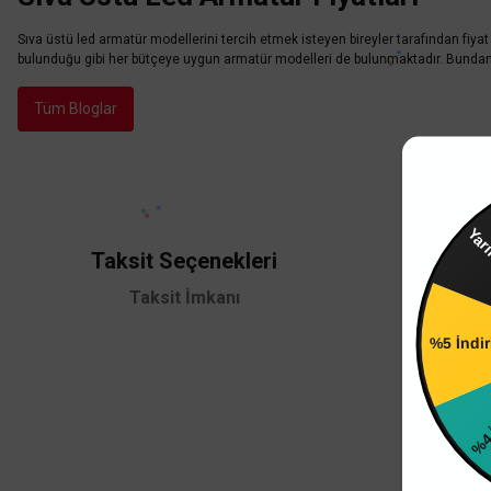
Sıva üstü led armatür modellerini tercih etmek isteyen bireyler tarafından fiyat
bulunduğu gibi her bütçeye uygun armatür modelleri de bulunmaktadır. Bundan do
Tüm Bloglar
Yarın 
Taksit Seçenekleri
Güven
Taksit İmkanı
256
%5 İndi