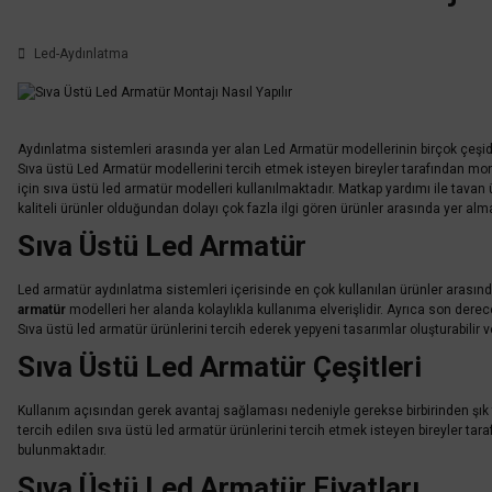
Led-Aydınlatma
Aydınlatma sistemleri arasında yer alan Led Armatür modellerinin birçok çeşidi 
Sıva üstü Led Armatür modellerini tercih etmek isteyen bireyler tarafından mon
için sıva üstü led armatür modelleri kullanılmaktadır. Matkap yardımı ile tava
kaliteli ürünler olduğundan dolayı çok fazla ilgi gören ürünler arasında yer alma
Sıva Üstü Led Armatür
Led armatür aydınlatma sistemleri içerisinde en çok kullanılan ürünler arasında
armatür
modelleri her alanda kolaylıkla kullanıma elverişlidir. Ayrıca son derec
Sıva üstü led armatür ürünlerini tercih ederek yepyeni tasarımlar oluşturabilir ve
Sıva Üstü Led Armatür Çeşitleri
Kullanım açısından gerek avantaj sağlaması nedeniyle gerekse birbirinden şık
tercih edilen sıva üstü led armatür ürünlerini tercih etmek isteyen bireyler ta
bulunmaktadır.
Sıva Üstü Led Armatür Fiyatları