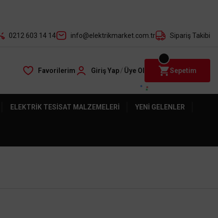
der ile
0212 603 14 14
info@elektrikmarket.com.tr
Sipariş Takibi
Favorilerim
Giriş Yap
/
Üye Ol
Sepetim
ELEKTRIK TESISAT MALZEMELERI
YENI GELENLER