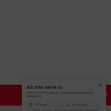
BÜLTENE ABONE OL
Telefon numaranı girerek sana özel kampanyalardan
İade Şartları
İletişim Bilgileri
haberdar ol.
Tanıtım, pazarlama, reklam ve benzeri amaçlarla tarafıma ticari