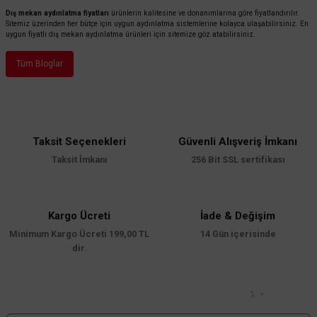
Dış mekan aydınlatma fiyatları
ürünlerin kalitesine ve donanımlarına göre fiyatlandırılır.
Sitemiz üzerinden her bütçe için uygun aydınlatma sistemlerine kolayca ulaşabilirsiniz. En
uygun fiyatlı dış mekan aydınlatma ürünleri için sitemize göz atabilirsiniz.
Tüm Bloglar
Taksit Seçenekleri
Güvenli Alışveriş İmkanı
Taksit İmkanı
256 Bit SSL sertifikası
Kargo Ücreti
İade & Değişim
Minimum Kargo Ücreti 199,00 TL
14 Gün içerisinde
dir.