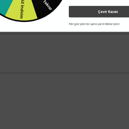
%4 İndirim
%3 İndirim
Çevir Kazan
Her gün yeni bir şans yarın tekrar çevir
Kampanyalardan Haberdar Ol!
Güncel kampanyalar ve yenilikleri ilk bilen sen
ol.
an Satış
Kurumsal
Alışveriş
İletişim
Mesafeli Satış
Mağazalar
Gizlilik ve Güve