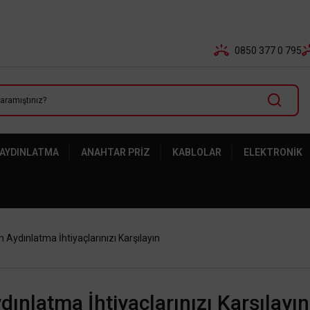
Tüm Banka Kartlarına Vade Farksız 3-5 Taksit Fırsatı Mailor
0850 377 0 795
 AYDINLATMA
ANAHTAR PRIZ
KABLOLAR
ELEKTRONIK
m Aydınlatma İhtiyaçlarınızı Karşılayın
dınlatma İhtiyaçlarınızı Karşılayın