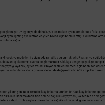
ını genişletmiştir. Ev, işyeri ya da daha büyük dış mekan aydınlatmalarında farklı çeşi
arşılayan lighting aydınlatma çeşitleri birçok kişinin tercih ettiği aydınlatma arma
sarrufuda sağlar.
arklı çeşit ve modelleri ile piyasada rahatlıkla bulunmaktadır. Fiyatları ve sağladı
çüde avantaj ekonomik avantaj sağlamaktadır. Oldukça zengin çeşitliliğe sahiptir.
na yaydığı aydınlık, ayrıca zararlı kimyasalları içermemesi açısından son derece sağ
Dolayısı ile kullanılacak alana göre modelleri de değişmektedir. ACK ampuller lüm
son yılların yeni nesil teknolojik aydınlatma ürünleridir. Klasik aydınlanma gereçl
kla kullanılmaktadır. Son derece sağlıklı ışık yayması, kalitesinin de bir gösterg
lere sahiptir. Dolayısıyla iç mekanlarda sağlıklı ışık yayarak göze zarar vermez.