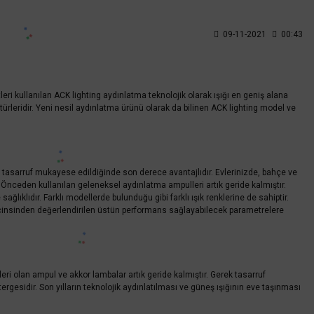
09-11-2021
00:43
tleri kullanılan ACK lighting aydınlatma teknolojik olarak ışığı en geniş alana
türleridir. Yeni nesil aydınlatma ürünü olarak da bilinen ACK lighting model ve
ğı tasarruf mukayese edildiğinde son derece avantajlıdır. Evlerinizde, bahçe ve
 Önceden kullanılan geleneksel aydınlatma ampulleri artık geride kalmıştır.
lıklıdır. Farklı modellerde bulunduğu gibi farklı ışık renklerine de sahiptir.
en cinsinden değerlendirilen üstün performans sağlayabilecek parametrelere
eri olan ampul ve akkor lambalar artık geride kalmıştır. Gerek tasarruf
esidir. Son yılların teknolojik aydınlatılması ve güneş ışığının eve taşınması