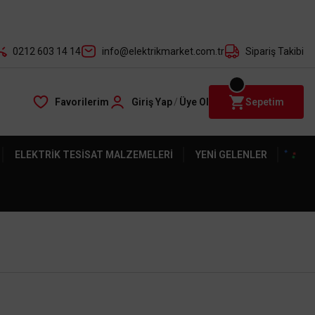
der ile
0212 603 14 14
info@elektrikmarket.com.tr
Sipariş Takibi
Favorilerim
Giriş Yap
/
Üye Ol
Sepetim
ELEKTRIK TESISAT MALZEMELERI
YENI GELENLER