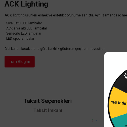
ACK Lighting
ACK lighting
ürünleri esnek ve estetik görünüme sahiptir. Aynı zamanda iç mekan
· Sıva üstü LED lambalar
· ACK sıva altı LED lambalar
· Sensörlü LED lambalar
· LED spot lambalar
Gibi kullanılacak alana göre farklılık gösteren çeşitleri mevcuttur.
Tüm Bloglar
Yarın 
Taksit Seçenekleri
Güven
%5 İndi
Taksit İmkanı
256