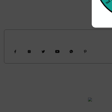
Bizi Takip Edin
Bize Ulaşın
Vadeli Topt
0850 377 0 795
0 (212) 603 14 14