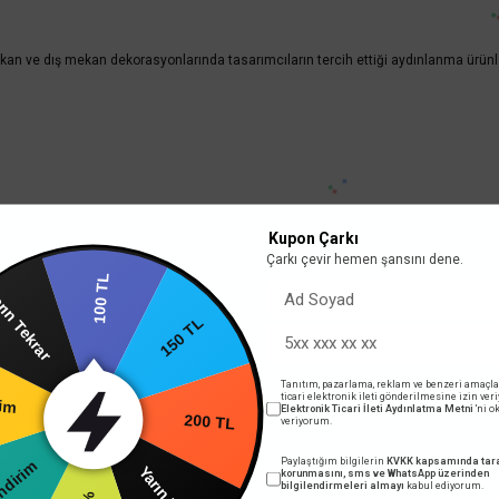
 ve dış mekan dekorasyonlarında tasarımcıların tercih ettiği aydınlanma ürünleridi
Kupon Çarkı
Çarkı çevir hemen şansını dene.
100 TL
150 TL
Tekrar
Tanıtım, pazarlama, reklam ve benzeri amaçla
200 TL
li Alışveriş İmkanı
Kargo Ücret
ticari elektronik ileti gönderilmesine izin ver
Elektronik Ticari İleti Aydınlatma Metni
'ni 
veriyorum.
rim
 Bit SSL sertifikası
Minimum Kargo Ücreti 199
Yarın Tekrar
Paylaştığım bilgilerin
KVKK kapsamında tara
korunmasını, sms ve WhatsApp üzerinden
bilgilendirmeleri almayı
kabul ediyorum.