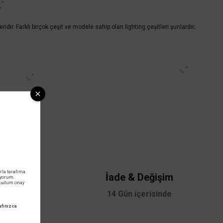
r. Farklı birçok çeşit ve modele sahip olan lighting çeşitleri şunlardır;
rla tarafıma
i
İade & Değişim
iyorum.
okudum onay
,00 TL dir.
14 Gün içerisinde
fınızca