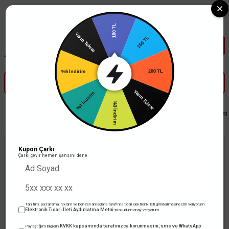
Tüm Banka Kartlarına Vade Farksız 3-5 Taksit Fırsatı Mailorder ile
100 TL
Yarın Tekrar
150 TL
%5 İndirim
200 TL
%4 İndirim
Yarın Tekrar
%3 İndirim
Anasayfa
Anahtar Priz
Viko Sıva Üstü Seri
Viko Palmiye Nemli Yer Serisi
Kupon Çarkı
Çarkı çevir hemen şansını dene.
Tanıtım, pazarlama, reklam ve benzeri amaçlarla tarafıma ticari elektronik ileti gönderilmesine izin veriyorum.
Elektronik Ticari İleti Aydınlatma Metni
'ni okudum onay veriyorum.
KVKK kapsamında tarafınızca korunmasını, sms ve WhatsApp
Paylaştığım bilgilerin