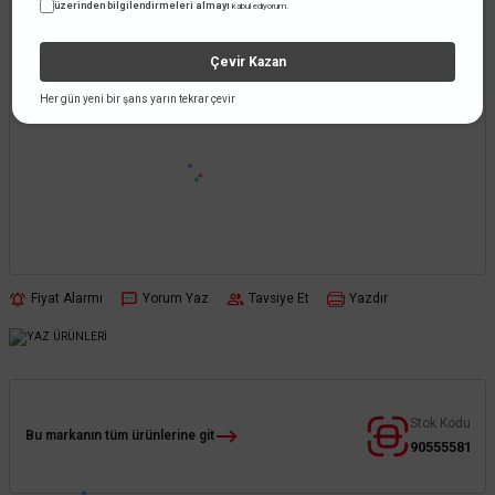
üzerinden bilgilendirmeleri almayı
kabul ediyorum.
Çevir Kazan
Her gün yeni bir şans yarın tekrar çevir
Fiyat Alarmı
Yorum Yaz
Tavsiye Et
Yazdır
Stok Kodu
Bu markanın tüm ürünlerine git
90555581