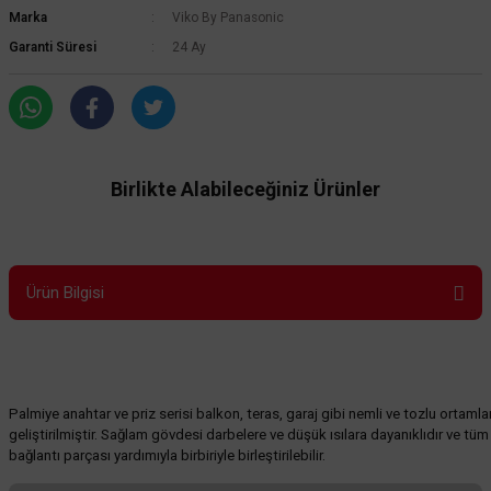
Marka
Viko By Panasonic
Garanti Süresi
24 Ay
Birlikte Alabileceğiniz Ürünler
Ürün Bilgisi
Palmiye anahtar ve priz serisi balkon, teras, garaj gibi nemli ve tozlu ortamlar
geliştirilmiştir. Sağlam gövdesi darbelere ve düşük ısılara dayanıklıdır ve tüm
Viko By Panasonic
Viko By Panasonic
bağlantı parçası yardımıyla birbiriyle birleştirilebilir.
Viko Palmiye Topraklı Priz
Viko Palmiye Veavien