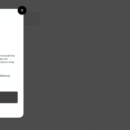
RILERINIZ
rla tarafıma
iyorum.
okudum onay
Viko By Panasonic
n
Viko Palmiye Light Anahtarı
fınızca
282,00 TL
%60
112,80 TL
DAHİL
KDV DAHİL
z.
Sepete Ekle