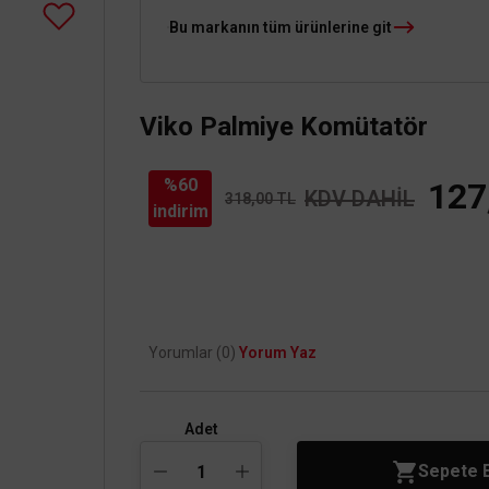
Bu markanın tüm ürünlerine git
Viko Palmiye Komütatör
%60
127
KDV DAHİL
318,00 TL
indirim
Yorumlar (0)
Yorum Yaz
Adet
Sepete 