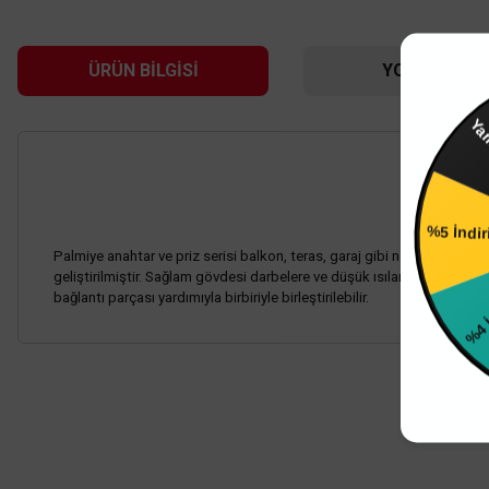
ÜRÜN BILGISI
YORUMLAR
Ya
%5 İndi
Palmiye anahtar ve priz serisi balkon, teras, garaj gibi nemli ve tozlu 
geliştirilmiştir. Sağlam gövdesi darbelere ve düşük ısılara dayanıklıdır
%4 İ
bağlantı parçası yardımıyla birbiriyle birleştirilebilir.
Bu ürünün fiyat bilgisi, resim, ürün açıklamalarında ve diğer konularda
Görüş ve önerileriniz için teşekkür ederiz.
Viko By Panasonic
Viko Palmiye Yatay İkili Kombine Anahtar + Topraklı Priz
Ürün resmi kalitesiz, bozuk veya görüntülenemiyor.