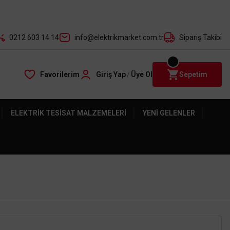
der ile
0212 603 14 14
info@elektrikmarket.com.tr
Sipariş Takibi
Favorilerim
Giriş Yap
/
Üye Ol
Sepetim
ELEKTRIK TESISAT MALZEMELERI
YENI GELENLER