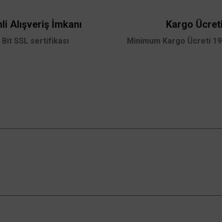
Yorum Yaz
li Alışveriş İmkanı
Kargo Ücret
 Bit SSL sertifikası
Minimum Kargo Ücreti 199
Gönder
Kampanyalardan Haberdar Ol!
Güncel kampanyalar ve yenilikleri ilk bilen sen
ol.