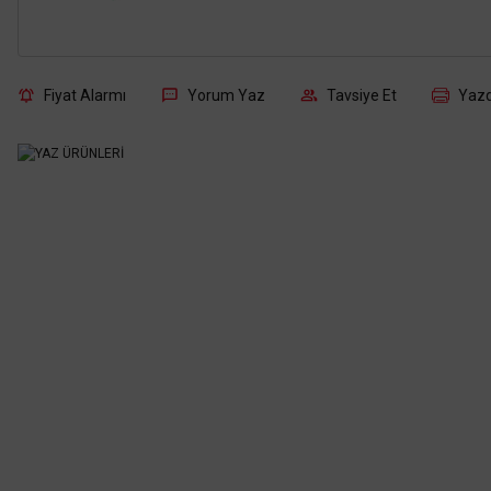
Fiyat Alarmı
Yorum Yaz
Tavsiye Et
Yazd