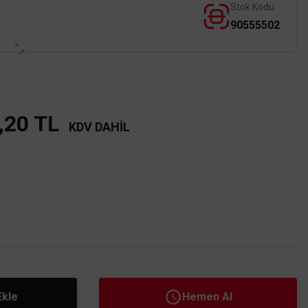
Stok Kodu
90555502
,20 TL
KDV DAHİL
Ekle
Hemen Al