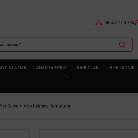
Tüm Banka Kartlarına Vade Farksız 3-5 Taksit Fırsatı Mailor
0850 377 0 795
 AYDINLATMA
ANAHTAR PRIZ
KABLOLAR
ELEKTRONIK
Yer Serisi
Viko Palmiye Komütatör