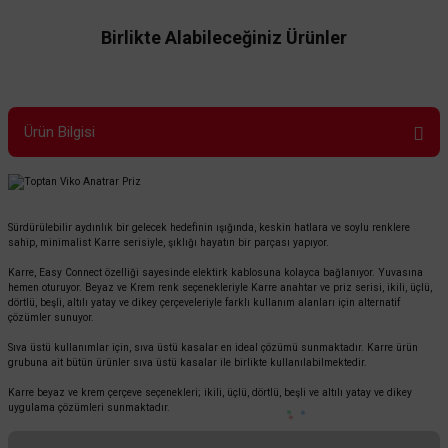
Birlikte Alabileceğiniz Ürünler
Ürün Bilgisi
Sürdürülebilir aydınlık bir gelecek hedefinin ışığında, keskin hatlara ve soylu renklere
sahip, minimalist Karre serisiyle, şıklığı hayatın bir parçası yapıyor.
Karre, Easy Connect özelliği sayesinde elektirk kablosuna kolayca bağlanıyor. Yuvasına
hemen oturuyor. Beyaz ve Krem renk seçenekleriyle Karre anahtar ve priz serisi, ikili, üçlü,
dörtlü, beşli, altılı yatay ve dikey çerçeveleriyle farklı kullanım alanları için alternatif
çözümler sunuyor.
Viko By Panasonic
Sıva üstü kullanımlar için, sıva üstü kasalar en ideal çözümü sunmaktadır. Karre ürün
grubuna ait bütün ürünler sıva üstü kasalar ile birlikte kullanılabilmektedir.
Viko Karre Üçlü Çerçeve - Beyaz 90960202
Karre beyaz ve krem çerçeve seçenekleri; ikili, üçlü, dörtlü, beşli ve altılı yatay ve dikey
uygulama çözümleri sunmaktadır.
166,80 TL