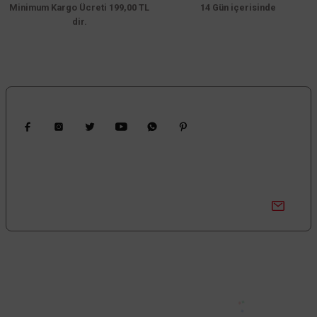
Minimum Kargo Ücreti 199,00 TL
14 Gün içerisinde
dir.
204,00 TL
%60
81,60 TL
KDV DAHİL
Gönder
Sepete Ekle
Bizi Takip Edin
Kampanyalardan Haberdar Ol!
Güncel kampanyalar ve yenilikleri ilk bilen sen ol.
Bize Ulaşın
0850 377 0 795
0 (212) 603 14 14