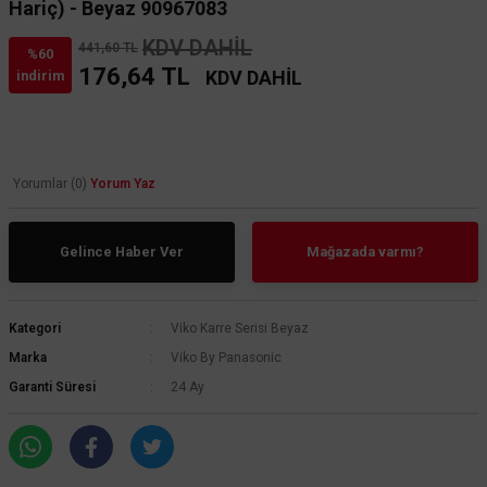
Hariç) - Beyaz 90967083
KDV DAHİL
441,60 TL
%60
176,64 TL
KDV DAHİL
indirim
Yorumlar (0)
Yorum Yaz
Gelince Haber Ver
Mağazada varmı?
Kategori
Viko Karre Serisi Beyaz
Marka
Viko By Panasonic
Garanti Süresi
24 Ay