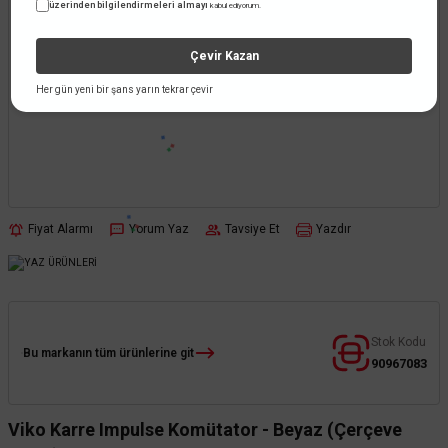
üzerinden bilgilendirmeleri almayı
kabul ediyorum.
Çevir Kazan
Her gün yeni bir şans yarın tekrar çevir
Fiyat Alarmı
Yorum Yaz
Tavsiye Et
Yazdır
Stok Kodu
Bu markanın tüm ürünlerine git
90967083
Viko Karre Impulse Komütator - Beyaz (Çerçeve