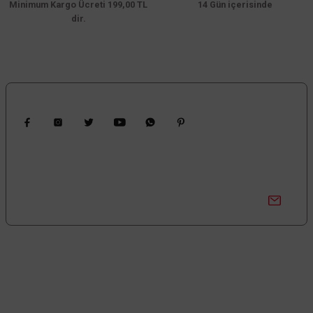
Minimum Kargo Ücreti 199,00 TL
14 Gün içerisinde
dir.
Gönder
VANTI
Vanti Sanayi Kumandalı + Duvar Vantilatör 65cm (26inç)- KCF291-KD
Bizi Takip Edin
14.400,00 TL
%65
Kampanyalardan Haberdar Ol!
5.040,00 TL
KDV DAHİL
Güncel kampanyalar ve yenilikleri ilk bilen sen ol.
Sepete Ekle
Aynı gün kargo
Bize Ulaşın
0850 377 0 795
0 (212) 603 14 14