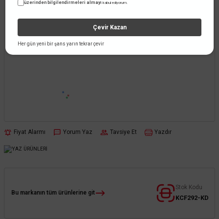
üzerinden bilgilendirmeleri almayı
kabul ediyorum.
Çevir Kazan
Her gün yeni bir şans yarın tekrar çevir
Fiyat Alarmı
Yorum Yaz
Tavsiye Et
Yazdır
Stok Kodu
Bu markanın tüm ürünlerine git
KCF292-KD