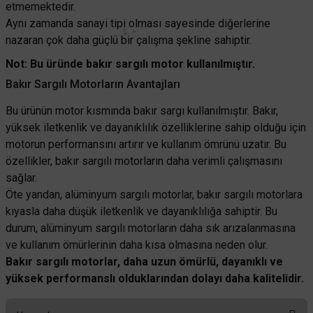
etmemektedir.
Aynı gün kargo
Aynı zamanda sanayi tipi olması sayesinde diğerlerine
nazaran çok daha güçlü bir çalışma şekline sahiptir.
Not: Bu üründe bakır sargılı motor kullanılmıştır.
Bakır Sargılı Motorların Avantajları
Bu ürünün motor kısmında bakır sargı kullanılmıştır. Bakır,
yüksek iletkenlik ve dayanıklılık özelliklerine sahip olduğu için
motorun performansını artırır ve kullanım ömrünü uzatır. Bu
özellikler, bakır sargılı motorların daha verimli çalışmasını
sağlar.
Öte yandan, alüminyum sargılı motorlar, bakır sargılı motorlara
kıyasla daha düşük iletkenlik ve dayanıklılığa sahiptir. Bu
durum, alüminyum sargılı motorların daha sık arızalanmasına
ve kullanım ömürlerinin daha kısa olmasına neden olur.
VANTI
Bakır sargılı motorlar, daha uzun ömürlü, dayanıklı ve
Vanti Sanayi Tipi Ayaklı Vantilatör 65cm (26inç)- KCF291-AY
yüksek performanslı olduklarından dolayı daha kalitelidir.