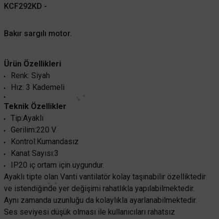
KCF292KD -
Bakır sargılı motor.
Ürün Özellikleri
Renk: Siyah
Hız: 3 Kademeli
VANTI
Teknik Özellikler
Vanti Sanayi Tipi Duvar Vantilatörü 65cm (26inç)- KCF291-DV
Tip:Ayaklı
Gerilim:220 V
Kontrol:Kumandasız
Kanat Sayısı:3
12.384,00 TL
%65
4.334,40 TL
KDV DAHİL
IP20 iç ortam için uygundur.
Ayaklı tipte olan Vanti vantilatör kolay taşınabilir özelliktedir
ve istendiğinde yer değişimi rahatlıkla yapılabilmektedir.
Sepete Ekle
Aynı zamanda uzunluğu da kolaylıkla ayarlanabilmektedir.
Ses seviyesi düşük olması ile kullanıcıları rahatsız