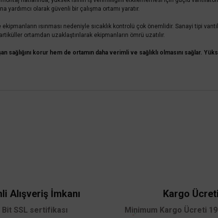
taj hatlarında, yüksek ısının iş verimliliğini etkilememesi için güçlü vantilatörler
 yardımcı olarak güvenli bir çalışma ortamı yaratır.
ve ekipmanların ısınması nedeniyle sıcaklık kontrolü çok önemlidir. Sanayi tipi vantila
partiküller ortamdan uzaklaştırılarak ekipmanların ömrü uzatılır.
alışan sağlığını korur hem de ortamın daha verimli ve sağlıklı olmasını sağlar. Yü
VANTI
Vanti Sanayi Tipi Ayaklı Vantilatör 75cm (30inç)- KCF2
 yetersiz gördüğünüz noktaları öneri formunu kullanarak tarafımıza iletebilirsini
91-KD
Bu ürüne ilk yorumu siz yapın!
15.264,00 TL
%65
5.342,40 TL
KDV DAHİL
Yorum Yaz
Sepete Ekle
li Alışveriş İmkanı
Kargo Ücret
 Bit SSL sertifikası
Minimum Kargo Ücreti 199