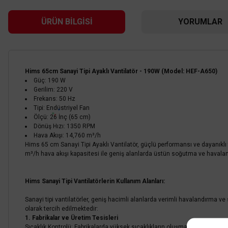
ÜRÜN BILGISI
YORUMLAR
Hims 65cm Sanayi Tipi Ayaklı Vantilatör - 190W (Model: HEF-A650)
Güç: 190 W
Gerilim: 220 V
Frekans: 50 Hz
Tipi: Endüstriyel Fan
Ölçü: 26 İnç (65 cm)
Dönüş Hızı: 1350 RPM
Hava Akışı: 14,760 m³/h
Hims 65 cm Sanayi Tipi Ayaklı Vantilatör, güçlü performansı ve dayanıklı 
m³/h hava akışı kapasitesi ile geniş alanlarda üstün soğutma ve havalandır
Hims Sanayi Tipi Vantilatörlerin Kullanım Alanları:
VANTI
Sanayi tipi vantilatörler, geniş hacimli alanlarda verimli havalandırma ve
olarak tercih edilmektedir:
Vanti Sanayi Tipi Duvar Vantilatörü 65cm (26inç)- KCF291-DV
1. Fabrikalar ve Üretim Tesisleri
Sıcaklık Kontrolü: Fabrikalarda yüksek sıcaklıkların oluşması kaçınılmazdır