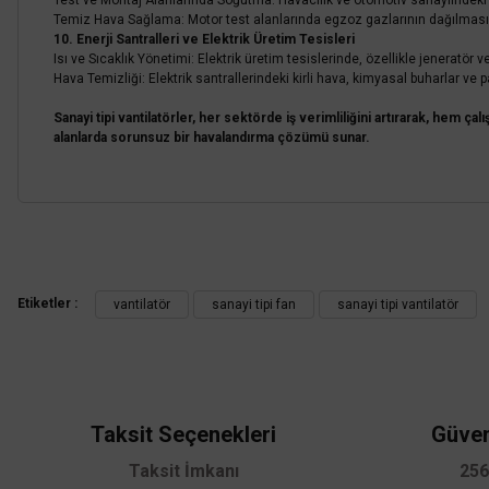
Test ve Montaj Alanlarında Soğutma: Havacılık ve otomotiv sanayiindeki mon
Temiz Hava Sağlama: Motor test alanlarında egzoz gazlarının dağılmasına
10. Enerji Santralleri ve Elektrik Üretim Tesisleri
Isı ve Sıcaklık Yönetimi: Elektrik üretim tesislerinde, özellikle jeneratör 
Hava Temizliği: Elektrik santrallerindeki kirli hava, kimyasal buharlar ve 
Sanayi tipi vantilatörler, her sektörde iş verimliliğini artırarak, hem ç
alanlarda sorunsuz bir havalandırma çözümü sunar.
Bu ürünün fiyat bilgisi, resim, ürün açıklamalarında ve diğer konularda
VANTI
Görüş ve önerileriniz için teşekkür ederiz.
Vanti Sanayi Kumandalı + Duvar Vantilatör 65cm (26inç)- KCF2
Etiketler :
vantilatör
sanayi tipi fan
sanayi tipi vantilatör
Ürün resmi kalitesiz, bozuk veya görüntülenemiyor.
14.400,00 TL
Ürün açıklamasında eksik bilgiler bulunuyor.
%65
5.040,00 TL
KDV DAHİL
Ürün bilgilerinde hatalar bulunuyor.
Ürün fiyatı diğer sitelerden daha pahalı.
Taksit Seçenekleri
Güven
Sepete Ekle
Bu ürüne benzer farklı alternatifler olmalı.
Taksit İmkanı
256