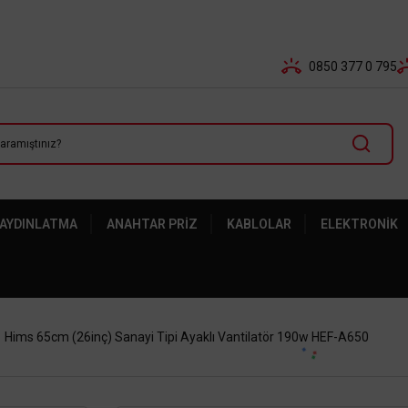
Tüm Banka Kartlarına Vade Farksız 3-5 Taksit Fırsatı Mailor
0850 377 0 795
 AYDINLATMA
ANAHTAR PRIZ
KABLOLAR
ELEKTRONIK
Hims 65cm (26inç) Sanayi Tipi Ayaklı Vantilatör 190w HEF-A650