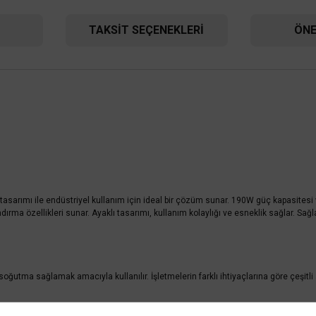
TAKSIT SEÇENEKLERI
ÖNE
tasarımı ile endüstriyel kullanım için ideal bir çözüm sunar. 190W güç kapasitesi v
ma özellikleri sunar. Ayaklı tasarımı, kullanım kolaylığı ve esneklik sağlar. Sağla
VANTI
 soğutma sağlamak amacıyla kullanılır. İşletmelerin farklı ihtiyaçlarına göre çeşitl
Vanti Sanayi Tipi Ayaklı Vantilatör 65cm (26inç)- KCF291-AY
. Sanayi tipi vantilatörler, bu sıcaklıkları dengeleyerek daha verimli bir çalışma or