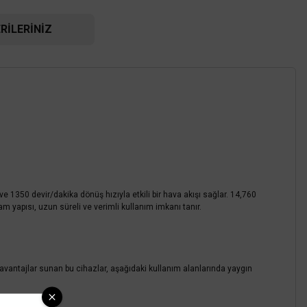
RILERINIZ
e 1350 devir/dakika dönüş hızıyla etkili bir hava akışı sağlar. 14,760
m yapısı, uzun süreli ve verimli kullanım imkanı tanır.
i avantajlar sunan bu cihazlar, aşağıdaki kullanım alanlarında yaygın
tamı sağlar.