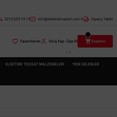
der ile
0212 603 14 14
info@elektrikmarket.com.tr
Sipariş Takibi
Favorilerim
Giriş Yap
/
Üye Ol
Sepetim
ELEKTRIK TESISAT MALZEMELERI
YENI GELENLER