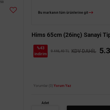
Bu markanın tüm ürünlerine git
Hims 65cm (26inç) Sanayi Ti
%43
5.
KDV DAHİL
9.446,40 TL
indirim
Yorumlar (0)
Yorum Yaz
Adet