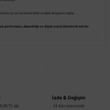
 kullanılır.
törler, bu tür tesislerde kritik sıcaklık dengesini sağlar.
ksek performansı, dayanıklılığı ve düşük enerji tüketimi ile tüm bu
92-AY
z.
i
İade & Değişim
,00 TL dir.
14 Gün içerisinde