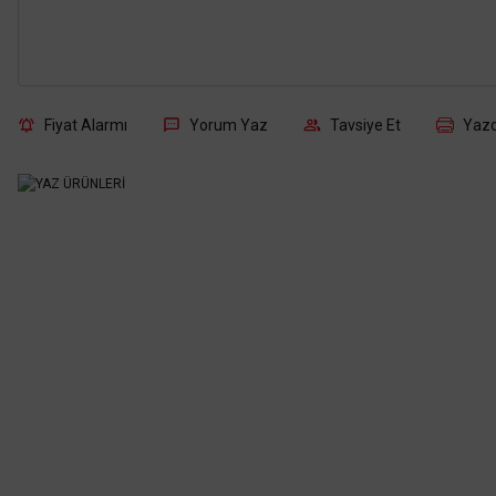
Fiyat Alarmı
Yorum Yaz
Tavsiye Et
Yazd
Aynı gün kargo