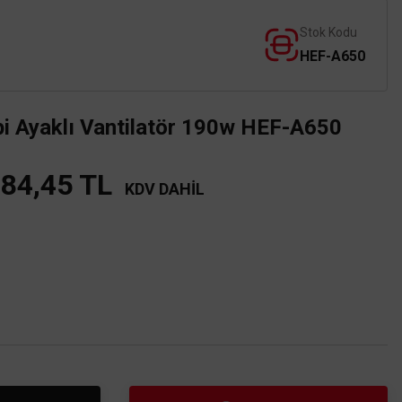
Stok Kodu
HEF-A650
pi Ayaklı Vantilatör 190w HEF-A650
384,45 TL
KDV DAHİL