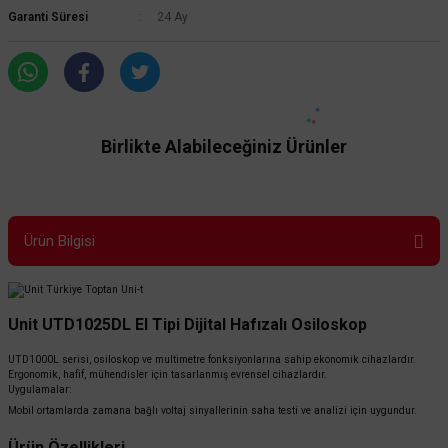
Garanti Süresi
24 Ay
Birlikte Alabileceğiniz Ürünler
Ürün Bilgisi
Unit UTD1025DL El Tipi Dijital Hafızalı Osiloskop
UTD1000L serisi, osiloskop ve multimetre fonksiyonlarına sahip ekonomik cihazlardır.
Ergonomik, hafif, mühendisler için tasarlanmış evrensel cihazlardır.
Uygulamalar:
Mobil ortamlarda zamana bağlı voltaj sinyallerinin saha testi ve analizi için uygundur.
Ürün Özellikleri