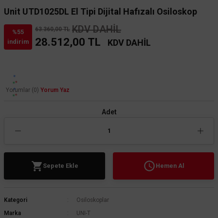
Unit UTD1025DL El Tipi Dijital Hafızalı Osiloskop
KDV DAHİL
63.360,00 TL
%55
28.512,00 TL
KDV DAHİL
indirim
Yorumlar (0)
Yorum Yaz
Adet
Sepete Ekle
Hemen Al
Kategori
Osiloskoplar
Marka
UNI-T