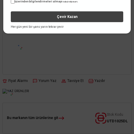
üzerinden bilgilendirmeleri almayı
kabul ediyorum.
Çevir Kazan
Her gün yeni bir şans yarın tekrar çevir
Fiyat Alarmı
Yorum Yaz
Tavsiye Et
Yazdır
Stok Kodu
Bu markanın tüm ürünlerine git
UTD1025DL