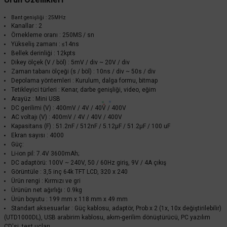
Bant genişliği : 25MHz
Kanallar : 2
Örnekleme oranı : 250MS / sn
UNI-T
Yükseliş zamanı : ≤14ns
Unit UTD1025CL Elde Taşınabilir Dijital Hafızalı Osiloskop
Bellek derinliği : 12kpts
Dikey ölçek (V / böl) : 5mV / div ~ 20V / div
Zaman tabanı ölçeği (s / böl) : 10ns / div ~ 50s / div
Depolama yöntemleri : Kurulum, dalga formu, bitmap
48.960,00 TL
Tetikleyici türleri : Kenar, darbe genişliği, video, eğim
%55
22.032,00 TL
Arayüz : Mini USB
KDV DAHİL
DC gerilimi (V) : 400mV / 4V / 40V / 400V
AC voltajı (V) : 400mV / 4V / 40V / 400V
Sepete Ekle
Kapasitans (F) : 51.2nF / 512nF / 5.12μF / 51.2μF / 100 uF
Ekran sayısı : 4000
Güç:
Li-ion pil: 7.4V 3600mAh;
DC adaptörü: 100V ~ 240V, 50 / 60Hz giriş, 9V / 4A çıkış
Görüntüle : 3,5 inç 64k TFT LCD, 320 x 240
Ürün rengi : Kırmızı ve gri
Ürünün net ağırlığı : 0.9kg
Ürün boyutu : 199 mm x 118 mm x 49 mm
Standart aksesuarlar : Güç kablosu, adaptör, Prob x 2 (1x, 10x değiştirilebilir)
(UTD1000DL), USB arabirim kablosu, akım-gerilim dönüştürücü, PC yazılım
CD'si, test uçları