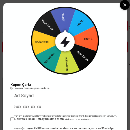
Tüm Banka Kartlarına Vade Farksız 3-5 Taksit Fırsatı Mailorder ile
100 TL
Yarın Tekrar
150 TL
%5 İndirim
200 TL
%4 İndirim
Yarın Tekrar
%3 İndirim
Anasayfa
Elektronik
Test ve Ölçü Aletleri
Multimetreler
Osiloskoplar
Kupon Çarkı
Çarkı çevir hemen şansını dene.
Tanıtım, pazarlama, reklam ve benzeri amaçlarla tarafıma ticari elektronik ileti gönderilmesine izin veriyorum.
Elektronik Ticari İleti Aydınlatma Metni
'ni okudum onay veriyorum.
KVKK kapsamında tarafınızca korunmasını, sms ve WhatsApp
Paylaştığım bilgilerin