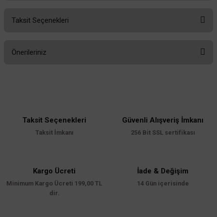
127,75 TL
Taksit Seçenekleri
%55
Bu ürüne ilk yorumu siz yapın!
57,49 TL
127,75 TL
KDV DAHİL
%55
57,49 TL
KDV DAHİL
Önerileriniz
Mağazada varmı?
Yorum Yaz
Mağazada varmı?
Bu ürünün fiyat bilgisi, resim, ürün açıklamalarında ve diğer konularda
yetersiz gördüğünüz noktaları öneri formunu kullanarak tarafımıza
iletebilirsiniz.
Görüş ve önerileriniz için teşekkür ederiz.
Taksit Seçenekleri
Güvenli Alışveriş İmkanı
Ürün resmi kalitesiz, bozuk veya görüntülenemiyor.
Taksit İmkanı
256 Bit SSL sertifikası
TÜKENDİ
Ürün açıklamasında eksik bilgiler bulunuyor.
Ürün bilgilerinde hatalar bulunuyor.
Ürün fiyatı diğer sitelerden daha pahalı.
Kargo Ücreti
İade & Değişim
Minimum Kargo Ücreti 199,00 TL
Bu ürüne benzer farklı alternatifler olmalı.
14 Gün içerisinde
dir.
Öznur Kablo
Öznur Kablo 4 mm NYAF -Sarı-Yeşil