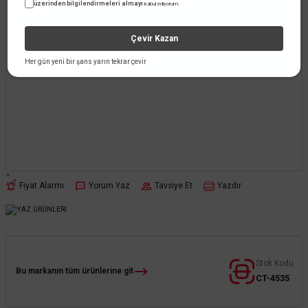
üzerinden bilgilendirmeleri almayı
kabul ediyorum.
Çevir Kazan
Her gün yeni bir şans yarın tekrar çevir
Fiyat Alarmı
Yorum Yaz
Tavsiye Et
Yazdır
Stok Kodu
Bu markanın tüm ürünlerine git
CT-4535