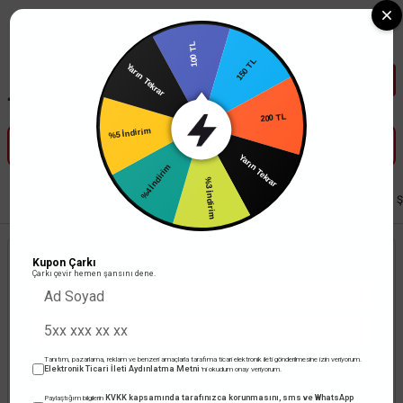
Tüm Banka Kartlarına Vade Farksız 3-5 Taksit Fırsatı Mailorder ile
100 TL
Yarın Tekrar
150 TL
%5 İndirim
200 TL
%4 İndirim
Yarın Tekrar
%3 İndirim
Anasayfa
Led Aydınlatma
Şerit Led
Cata Beyaz Işık Gold 12v İç Mekan Ş
Kupon Çarkı
Çarkı çevir hemen şansını dene.
Tanıtım, pazarlama, reklam ve benzeri amaçlarla tarafıma ticari elektronik ileti gönderilmesine izin veriyorum.
Elektronik Ticari İleti Aydınlatma Metni
'ni okudum onay veriyorum.
KVKK kapsamında tarafınızca korunmasını, sms ve WhatsApp
Paylaştığım bilgilerin