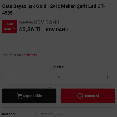
Cata Beyaz Işık Gold 12v İç Mekan Şerit Led CT-
4535
KDV DAHİL
108,00 TL
%58
45,36 TL
KDV DAHİL
indirim
Yorumlar (0)
Yorum Yaz
metre
Sepete Ekle
Hemen Al
Kategori
Şerit Led
,
12 V