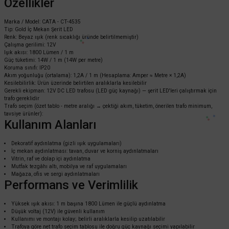
Özellikler
Marka / Model: CATA - CT-4535
Tip: Gold İç Mekan Şerit LED
Renk: Beyaz ışık (renk sıcaklığı üründe belirtilmemiştir)
Cata
Çalışma gerilimi: 12V
Işık akısı: 1800 Lümen / 1 m
Cata 10 Çipli Şerit Led İç Mekan 12v BEYAZ - CT-4480
Güç tüketimi: 14W / 1 m (14W per metre)
Koruma sınıfı: IP20
Akım yoğunluğu (ortalama): 1,2A / 1 m (Hesaplama: Amper ≈ Metre × 1,2A)
Kesilebilirlik: Ürün üzerinde belirtilen aralıklarla kesilebilir
Gerekli ekipman: 12V DC LED trafosu (LED güç kaynağı) — şerit LED'leri çalıştırmak için
39,60 TL
%58
trafo gereklidir
16,63 TL
KDV DAHİL
Trafo seçim (özet tablo - metre aralığı → çektiği akım, tüketim, önerilen trafo minimum,
tavsiye ürünler):
Kullanım Alanları
Sepete Ekle
Dekoratif aydınlatma (gizli ışık uygulamaları)
İç mekan aydınlatması: tavan, duvar ve korniş aydınlatmaları
Vitrin, raf ve dolap içi aydınlatma
Mutfak tezgâhı altı, mobilya ve raf uygulamaları
Mağaza, ofis ve sergi aydınlatmaları
Performans ve Verimlilik
Yüksek ışık akısı: 1 m başına 1800 Lümen ile güçlü aydınlatma
Düşük voltaj (12V) ile güvenli kullanım
Kullanımı ve montajı kolay; belirli aralıklarla kesilip uzatılabilir
Trafoya göre net trafo seçim tablosu ile doğru güç kaynağı seçimi yapılabilir