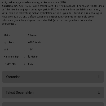
İç mekan uygulamaları için uygun koruma sınıfı (IP20)
Açıklama:
CATA CT-4535 Gold iç mekan şerit LED, 12V ile çalışan, 1 m başına 1800 Lümen
ve 14W tüketim sağlayan beyaz ışık şerittir. IP20 koruma sınıfı ve kesilebilir yapı ile raf,
vitrin, dolap ve dekoratif iç mekan aydınlatmaları için uygundur. Kurulum sırasında uygun
kapasiteli 12V DC LED trafosu kullanılması gereklidir; yukarıda verilen trafo seçim
tablosuna göre ihtiyaç duyulan amper/watt değerleri ve tavsiye edilen ürün kodları
belirtilmiştir.
Metre
:
5 Metre
Işık Renk
:
6500 Kelvin
Cata
Volt
:
12V
Cata 10 Çipli Şerit Led İç Mekan 12v AMBER - CT-4485
Kullanım Tipi
:
İç Mekan
IP SEVIYESI
:
IP20
39,60 TL
%58
16,63 TL
KDV DAHİL
Yorumlar
Sepete Ekle
Taksit Seçenekleri
Bu ürüne ilk yorumu siz yapın!