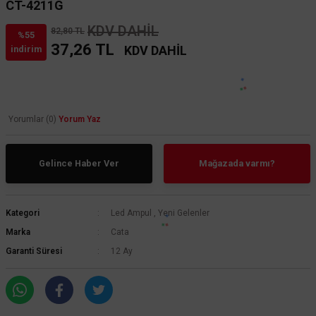
CT-4211G
KDV DAHİL
82,80 TL
%55
37,26 TL
KDV DAHİL
indirim
Yorumlar (0)
Yorum Yaz
Gelince Haber Ver
Mağazada varmı?
Kategori
Led Ampul
,
Yeni Gelenler
Marka
Cata
Garanti Süresi
12 Ay