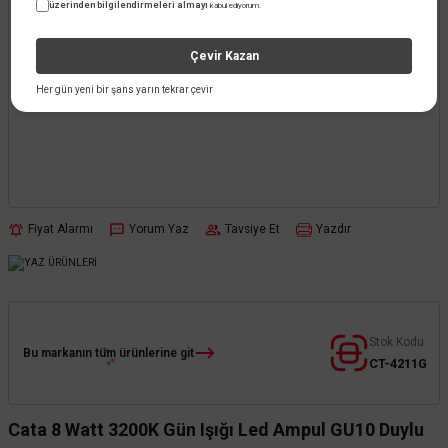
üzerinden bilgilendirmeleri almayı
kabul ediyorum.
Çevir Kazan
Her gün yeni bir şans yarın tekrar çevir
Fiyat Alarmı
Yorum Yaz
Tavsiye Et
Yazdır
Stok Kodu
Bu markanın tüm ürünlerine git
CT-4211G
Cata 8 Watt 3200K Gün Işığı Led Ampul GU10 Duylu