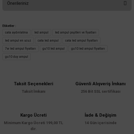
Önerileriniz
Yorum Yaz
Bu ürünün fiyat bilgisi, resim, ürün açıklamalarında ve diğer konularda
yetersiz gördüğünüz noktaları öneri formunu kullanarak tarafımıza
Etiketler :
iletebilirsiniz.
cata aydınlatma
led ampul
led ampul çeşitleri ve fiyatları
Görüş ve önerileriniz için teşekkür ederiz.
led ampul en ucuz
cata led ampul
cata led ampul fiyatları
7w led ampul fiyatları
gu10 led ampul
gu10 led ampul fiyatları
Ürün resmi kalitesiz, bozuk veya görüntülenemiyor.
Philips
gu10 duy ampul
Ürün açıklamasında eksik bilgiler bulunuyor.
Philips 4.7-50W Essential Led Ampul GU10 Duylu - 4000K Naturel Beyaz
Ürün bilgilerinde hatalar bulunuyor.
Ürün fiyatı diğer sitelerden daha pahalı.
Taksit Seçenekleri
Güvenli Alışveriş İmkanı
Bu ürüne benzer farklı alternatifler olmalı.
66,00 TL
KDV DAHİL
Taksit İmkanı
256 Bit SSL sertifikası
Sepete Ekle
Kargo Ücreti
İade & Değişim
Minimum Kargo Ücreti 199,00 TL
14 Gün içerisinde
Gönder
dir.