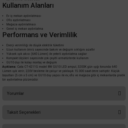
Kullanım Alanları
Ev iç mekan aydınlatması
Ofis aydınlatması
55,20 TL
%55
Mağaza aydınlatması
24,84 TL
KDV DAHİL
Genel iç mekan aydınlatma
Performans ve Verimlilik
Sepete Ekle
Enerji verimliliği ile düşük elektrik tüketimi
Uzun kullanım ömrü sayesinde bakım ve değişim sıklığını azaltır
Yüksek ışık akısı (640 Lümen) ile yeterli aydınlatma sağlar
Kompakt ölçüleri sayesinde çok çeşitli armatürlerde kullanım
GU10 duy ile kolay montaj ve değişim
Açıklama:
Cata CT-4211G model 8W GU10 LED ampul, 3200K gün ışığı tonunda 640
Lümen ışık verir; 220V besleme ile çalışır ve yaklaşık 15.000 saat ömre sahiptir. Küçük
boyutları (5 cm x 5 cm) ve GU10 duy yapısı ile ev, ofis ve mağaza gibi iç mekanlarda pratik
bir aydınlatma çözümüdür.
Yorumlar
Taksit Seçenekleri
Bu ürüne ilk yorumu siz yapın!