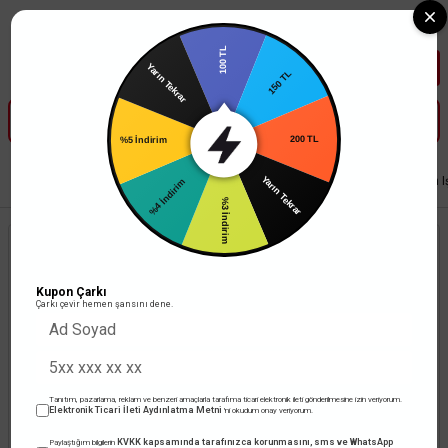
Tüm Banka Kartlarına Vade Farksız 3-5 Taksit Fırsatı Mailorder ile
100 TL
Yarın Tekrar
150 TL
%5 İndirim
200 TL
%4 İndirim
Anasayfa
Led Aydınlatma
Ampul
Led Ampul
Cata 8 Watt 3200K Gün I
Yarın Tekrar
%3 İndirim
Kupon Çarkı
Çarkı çevir hemen şansını dene.
Tanıtım, pazarlama, reklam ve benzeri amaçlarla tarafıma ticari elektronik ileti gönderilmesine izin veriyorum.
Elektronik Ticari İleti Aydınlatma Metni
'ni okudum onay veriyorum.
KVKK kapsamında tarafınızca korunmasını, sms ve WhatsApp
Paylaştığım bilgilerin