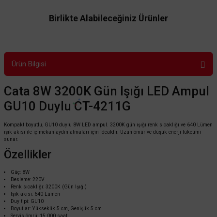
Birlikte Alabileceğiniz Ürünler
Ürün Bilgisi
Cata 8W 3200K Gün Işığı LED Ampul
GU10 Duylu CT-4211G
Kompakt boyutlu, GU10 duylu 8W LED ampul. 3200K gün ışığı renk sıcaklığı ve 640 Lümen
ışık akısı ile iç mekan aydınlatmaları için idealdir. Uzun ömür ve düşük enerji tüketimi
sunar.
Özellikler
Güç: 8W
Besleme: 220V
Renk sıcaklığı: 3200K (Gün Işığı)
Işık akısı: 640 Lümen
Duy tipi: GU10
Cata
Boyutlar: Yükseklik 5 cm, Genişlik 5 cm
Cata 7W 6400K Beyaz Işık Led Ampul GU10 Duylu CT-4240
Servis ömrü: 15.000 saat