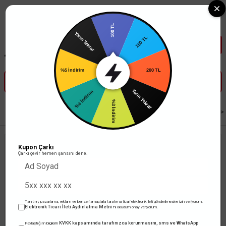
Tüm Banka Kartlarına Vade Farksız 3-5 Taksit Fırsatı Mailorder ile
100 TL
Yarın Tekrar
150 TL
%5 İndirim
200 TL
%4 İndirim
Yarın Tekrar
%3 İndirim
Anasayfa
Led Aydınlatma
İç Mekan Profesyonel Aydınlatma
Led Spot
Kupon Çarkı
Çarkı çevir hemen şansını dene.
Tanıtım, pazarlama, reklam ve benzeri amaçlarla tarafıma ticari elektronik ileti gönderilmesine izin veriyorum.
Elektronik Ticari İleti Aydınlatma Metni
'ni okudum onay veriyorum.
KVKK kapsamında tarafınızca korunmasını, sms ve WhatsApp
Paylaştığım bilgilerin