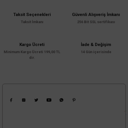
Sepete Ekle
Ürün resmi kalitesiz, bozuk veya görüntülenemiyor.
Ürün açıklamasında eksik bilgiler bulunuyor.
Taksit Seçenekleri
Güvenli Alışveriş İmkanı
Taksit İmkanı
256 Bit SSL sertifikası
Ürün bilgilerinde hatalar bulunuyor.
Ürün fiyatı diğer sitelerden daha pahalı.
Bu ürüne benzer farklı alternatifler olmalı.
Kargo Ücreti
İade & Değişim
Minimum Kargo Ücreti 199,00 TL
14 Gün içerisinde
dir.
Gönder
Bizi Takip Edin
Kampanyalardan Haberdar Ol!
Güncel kampanyalar ve yenilikleri ilk bilen sen ol.