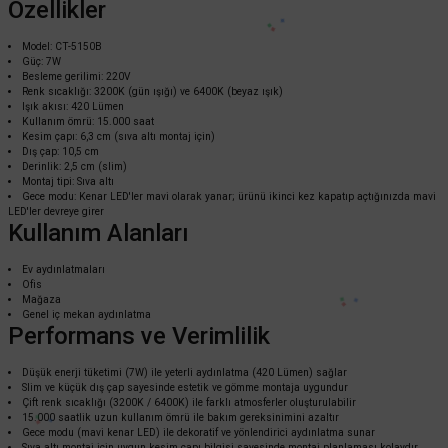
Özellikler
Model: CT-5150B
Güç: 7W
Besleme gerilimi: 220V
Renk sıcaklığı: 3200K (gün ışığı) ve 6400K (beyaz ışık)
Işık akısı: 420 Lümen
Kullanım ömrü: 15.000 saat
Kesim çapı: 6,3 cm (sıva altı montaj için)
Dış çap: 10,5 cm
Derinlik: 2,5 cm (slim)
Montaj tipi: Sıva altı
Cata
Gece modu: Kenar LED'ler mavi olarak yanar; ürünü ikinci kez kapatıp açtığınızda mavi
Cata 1.5 Watt 6400K Beyaz Işık Yıldız Spot (Hareketli) Satin CT-5268B
LED'ler devreye girer
Kullanım Alanları
Ev aydınlatmaları
Ofis
228,00 TL
%58
Mağaza
95,76 TL
KDV DAHİL
Genel iç mekan aydınlatma
Performans ve Verimlilik
Sepete Ekle
Düşük enerji tüketimi (7W) ile yeterli aydınlatma (420 Lümen) sağlar
Slim ve küçük dış çap sayesinde estetik ve gömme montaja uygundur
Çift renk sıcaklığı (3200K / 6400K) ile farklı atmosferler oluşturulabilir
15.000 saatlik uzun kullanım ömrü ile bakım gereksinimini azaltır
Gece modu (mavi kenar LED) ile dekoratif ve yönlendirici aydınlatma sunar
Sıva altı montaj için uygun kesim çapı bilgisi sayesinde montaj planlaması kolaydır