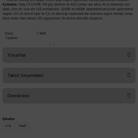
Açıklama:
Cata CT-5150B, 7W güç tüketimi ve 420 Lümen ışık akısı ile iç mekanlar için
ideal, slim bir sıva altı LED armatürdür. 3200K ve 6400K seçenekleriyle esnek aydınlatma
sağlar; 6,3 cm kesim çapı ve 2,5 cm derinliği sayesinde dar alanlara uygun montaj sunar.
Gece modu mavi kenar LED uygulaması ile ekstra atmosfer oluşturur.
Enerji
:
7 Watt
Tüketimi
Yorumlar
Taksit Seçenekleri
Bu ürüne ilk yorumu siz yapın!
Cata
Önerileriniz
Cata 7W 6400K Beyaz Işık Akik Led Armatür CT-5200
Yorum Yaz
Bu ürünün fiyat bilgisi, resim, ürün açıklamalarında ve diğer konularda
yetersiz gördüğünüz noktaları öneri formunu kullanarak tarafımıza
Etiketler :
132,00 TL
iletebilirsiniz.
%58
s7w
7watt
55,44 TL
KDV DAHİL
Görüş ve önerileriniz için teşekkür ederiz.