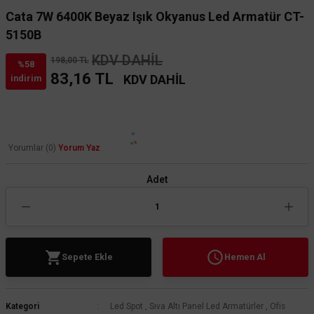
Cata 7W 6400K Beyaz Işık Okyanus Led Armatür CT-
5150B
KDV DAHİL
198,00 TL
%58
83,16 TL
KDV DAHİL
indirim
Yorumlar (0)
Yorum Yaz
Adet
Sepete Ekle
Hemen Al
Kategori
Led Spot
,
Sıva Altı Panel Led Armatürler
,
Ofis