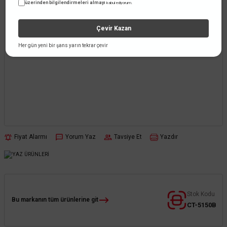
üzerinden bilgilendirmeleri almayı
kabul ediyorum.
Çevir Kazan
Her gün yeni bir şans yarın tekrar çevir
Fiyat Alarmı
Yorum Yaz
Tavsiye Et
Yazdır
Stok Kodu
Bu markanın tüm ürünlerine git
CT-5150B