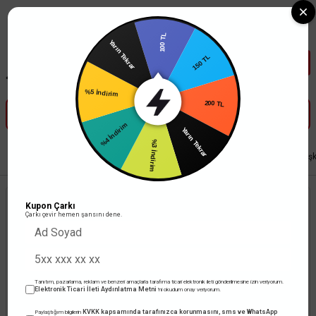
Tüm Banka Kartlarına Vade Farksız 3-5 Taksit Fırsatı Mailorder ile
100 TL
Yarın Tekrar
150 TL
%5 İndirim
200 TL
%4 İndirim
Yarın Tekrar
%3 İndirim
Anasayfa
Led Aydınlatma
Şerit Led
Cata 220v 120 Led Beyaz Işik Yapış
Kupon Çarkı
Çarkı çevir hemen şansını dene.
Tanıtım, pazarlama, reklam ve benzeri amaçlarla tarafıma ticari elektronik ileti gönderilmesine izin veriyorum.
Elektronik Ticari İleti Aydınlatma Metni
'ni okudum onay veriyorum.
KVKK kapsamında tarafınızca korunmasını, sms ve WhatsApp
Paylaştığım bilgilerin