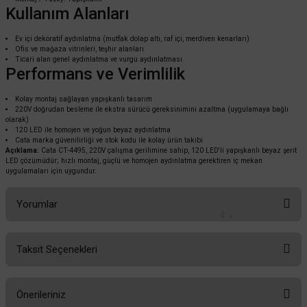
Kullanım Alanları
Ev içi dekoratif aydınlatma (mutfak dolap altı, raf içi, merdiven kenarları)
39,60 TL
Ofis ve mağaza vitrinleri, teşhir alanları
%55
17,82 TL
KDV DAHİL
Ticari alan genel aydınlatma ve vurgu aydınlatması
Performans ve Verimlilik
Sepete Ekle
Kolay montaj sağlayan yapışkanlı tasarım
220V doğrudan besleme ile ekstra sürücü gereksinimini azaltma (uygulamaya bağlı
olarak)
120 LED ile homojen ve yoğun beyaz aydınlatma
Cata marka güvenilirliği ve stok kodu ile kolay ürün takibi
Açıklama:
Cata CT-4495, 220V çalışma gerilimine sahip, 120 LED'li yapışkanlı beyaz şerit
LED çözümüdür; hızlı montaj, güçlü ve homojen aydınlatma gerektiren iç mekan
uygulamaları için uygundur.
Yorumlar
Taksit Seçenekleri
Bu ürüne ilk yorumu siz yapın!
Önerileriniz
Yorum Yaz