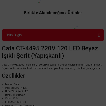
Birlikte Alabileceğiniz Ürünler
Ürün Bilgisi
Cata CT-4495 220V 120 LED Beyaz
Işıklı Şerit (Yapışkanlı)
Cata CT-4495, 220V ile çalışan, 120 LED'li beyaz ışık veren yapışkanlı şerit LED ürünüdür.
Ev, ofis ve ticari mekanlarda dekoratif ve fonksiyonel aydınlatma çözümleri için uygundur.
Özellikler
Marka: Cata
Stok Kodu: CT-4495
Ürün Türü: Şerit LED
Renk / Işık: Beyaz
Cata
Voltaj: 220V
LED Adet: 120 LED
Cata 10 Çipli Şerit Led İç Mekan 12v BEYAZ - CT-4480
Montaj / Yüzey: Yapışkanlı