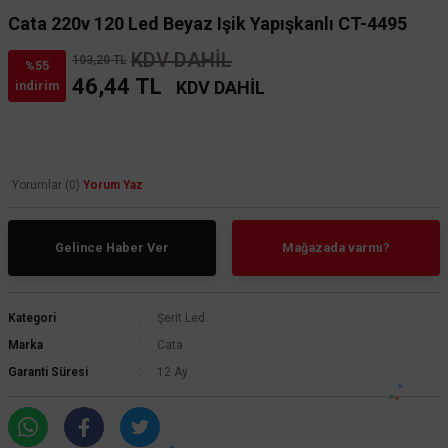
Cata 220v 120 Led Beyaz Işik Yapışkanlı CT-4495
KDV DAHİL
103,20 TL
%55
46,44 TL
KDV DAHİL
indirim
Yorumlar (0)
Yorum Yaz
Gelince Haber Ver
Mağazada varmı?
Kategori
Şerit Led
Marka
Cata
Garanti Süresi
12 Ay