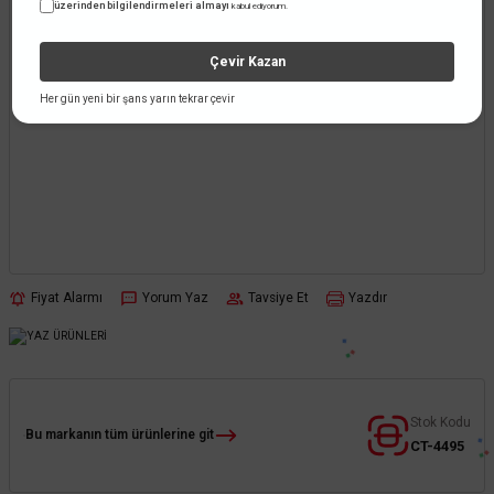
üzerinden bilgilendirmeleri almayı
kabul ediyorum.
Çevir Kazan
Her gün yeni bir şans yarın tekrar çevir
Fiyat Alarmı
Yorum Yaz
Tavsiye Et
Yazdır
Stok Kodu
Bu markanın tüm ürünlerine git
CT-4495