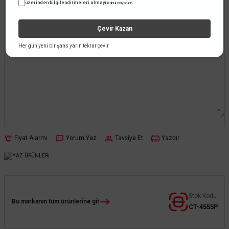
üzerinden bilgilendirmeleri almayı
kabul ediyorum.
Çevir Kazan
Her gün yeni bir şans yarın tekrar çevir
Fiyat Alarmı
Yorum Yaz
Tavsiye Et
Yazdır
Stok Kodu
Bu markanın tüm ürünlerine git
CT-4555P