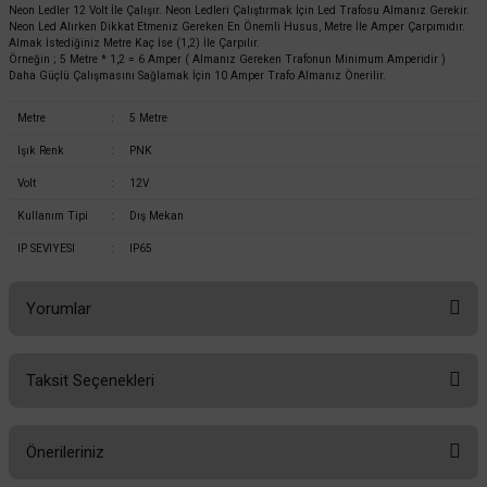
Neon Ledler 12 Volt İle Çalışır. Neon Ledleri Çalıştırmak İçin Led Trafosu Almanız Gerekir.
Cata 12V Buz Mavi Neon Led CT-4555BM
Neon Led Alırken Dikkat Etmeniz Gereken En Önemli Husus, Metre İle Amper Çarpımıdır.
Almak İstediğiniz Metre Kaç İse (1,2) İle Çarpılır.
Örneğin ; 5 Metre * 1,2 = 6 Amper ( Almanız Gereken Trafonun Minimum Amperidir )
Daha Güçlü Çalışmasını Sağlamak İçin 10 Amper Trafo Almanız Önerilir.
165,60 TL
%58
69,55 TL
Metre
:
5 Metre
KDV DAHİL
Işık Renk
:
PNK
Sepete Ekle
Volt
:
12V
Kullanım Tipi
:
Dış Mekan
IP SEVIYESI
:
IP65
Yorumlar
Taksit Seçenekleri
Bu ürüne ilk yorumu siz yapın!
Önerileriniz
Yorum Yaz