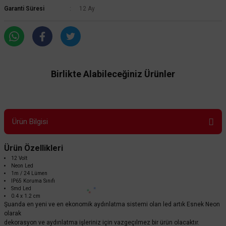
Garanti Süresi
12 Ay
Birlikte Alabileceğiniz Ürünler
Ürün Bilgisi
Ürün Özellikleri
12 Volt
Neon Led
1m / 24 Lümen
IP65 Koruma Sınıfı
Smd Led
0.4 x 1.2 cm
Şuanda en yeni ve en ekonomik aydınlatma sistemi olan led artık Esnek Neon
olarak
Cata
dekorasyon ve aydınlatma işleriniz için vazgeçılmez bir ürün olacaktır.