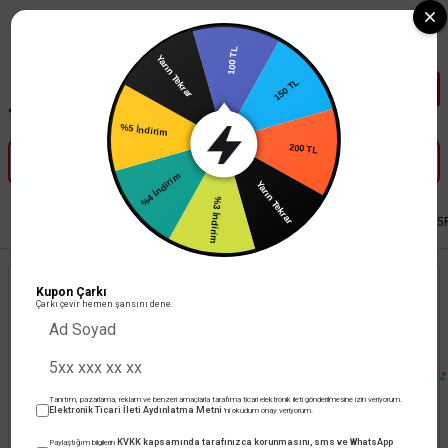
Tüm Banka Kartlarına Vade Farksız 3-5 Taksit Fırsatı Mailorder ile
100 TL
Yarın Tekrar
150 TL
%5 İndirim
200 TL
%4 İndirim
Yarın Tekrar
%3 İndirim
Anasayfa
Led Aydınlatma
Şerit Led
Cata 12V Pembe Neon Led CT-4555
Kupon Çarkı
Çarkı çevir hemen şansını dene.
Tanıtım, pazarlama, reklam ve benzeri amaçlarla tarafıma ticari elektronik ileti gönderilmesine izin veriyorum.
Elektronik Ticari İleti Aydınlatma Metni
'ni okudum onay veriyorum.
KVKK kapsamında tarafınızca korunmasını, sms ve WhatsApp
Paylaştığım bilgilerin