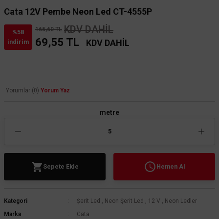
Cata 12V Pembe Neon Led CT-4555P
KDV DAHİL
165,60 TL
%58
69,55 TL
KDV DAHİL
indirim
Yorumlar (0)
Yorum Yaz
metre
Sepete Ekle
Hemen Al
Kategori
Şerit Led
,
Neon Şerit Led
,
12 V
,
Neon Ledler
Marka
Cata