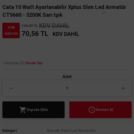
Cata 10 Watt Ayarlanabilir Xplus Slım Led Armatür
CT5660 - 3200K Sarı Işık
KDV DAHİL
168,00 TL
%58
70,56 TL
KDV DAHİL
indirim
Yorumlar (0)
Yorum Yaz
Adet
Sepete Ekle
Hemen Al
Kategori
Sıva Altı Panel Led Armatürler