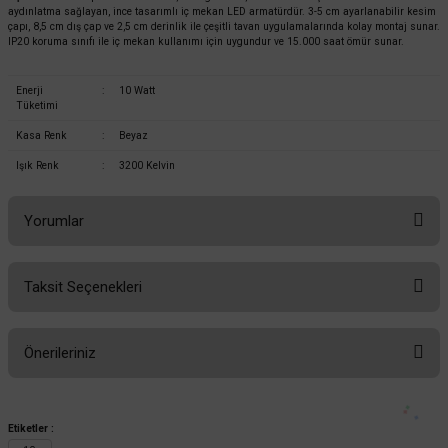
aydınlatma sağlayan, ince tasarımlı iç mekan LED armatürdür. 3-5 cm ayarlanabilir kesim
çapı, 8,5 cm dış çap ve 2,5 cm derinlik ile çeşitli tavan uygulamalarında kolay montaj sunar.
IP20 koruma sınıfı ile iç mekan kullanımı için uygundur ve 15.000 saat ömür sunar.
Enerji
:
10 Watt
Tüketimi
Kasa Renk
:
Beyaz
Işık Renk
:
3200 Kelvin
Yorumlar
Taksit Seçenekleri
Bu ürüne ilk yorumu siz yapın!
Önerileriniz
Yorum Yaz
Bu ürünün fiyat bilgisi, resim, ürün açıklamalarında ve diğer konularda
yetersiz gördüğünüz noktaları öneri formunu kullanarak tarafımıza
Etiketler :
iletebilirsiniz.