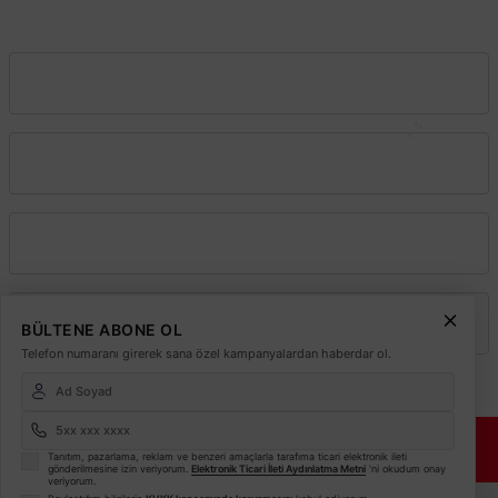
info@elektrikmarket.com.tr
Vadeli Toptan Satış
Kurumsal
Alışveriş
Üyelik
BÜLTENE ABONE OL
Telefon numaranı girerek sana özel kampanyalardan haberdar ol.
© 2026
Elektrikmarket.com.tr
Tüm hakları saklıdır.
Sitemiz 256 Bit SSL ile
Güvende!
Tanıtım, pazarlama, reklam ve benzeri amaçlarla tarafıma ticari elektronik ileti
gönderilmesine izin veriyorum.
Elektronik Ticari İleti Aydınlatma Metni
'ni okudum onay
veriyorum.
ETBİS