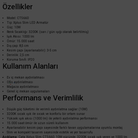
Özellikler
Model: CT5660
Tip: Xplus Slim LED Armatür
Güç: 10W
Renk Sıcaklığı: 3200K (sarı / gün ışığı olarak belirtilmiş)
Işık Akısı: 1000 lm
Ömür: 15.000 saat
Dış çap: 8,5 cm
Kesim çapı (ayarlanabilir): 3-5 cm
Derinlik: 2,5 cm
Cata
Koruma Sınıfı: IP20
Kullanım Alanları
Cata 9 Watt Ayarlanabilir Plus Slim Panel Led 6400K Beyaz Işık - CT-5646B
Ev iç mekan aydınlatması
Ofis aydınlatması
Mağaza aydınlatması
198,00 TL
Genel iç mekan uygulamaları
%58
Performans ve Verimlilik
83,16 TL
KDV DAHİL
Düşük güç tüketimi ile verimli aydınlatma sağlar (10W)
3200K sıcak ışık ile sıcak ve konforlu bir ortam sunar
Sepete Ekle
Yüksek ışık akısı (1000 lm) ile yeterli aydınlatma performansı
15.000 saat ömür ile uzun süreli kullanım
Ayarlanabilir kesim çapı sayesinde farklı tavan uygulamalarına uyumlu montaj
Slim ve kompakt tasarım sayesinde estetik ve yer tasarrufu
Açıklama:
Cata Xplus Slim CT5660, 10W gücünde, 3200K sıcak ışık veren ve 1000 lm