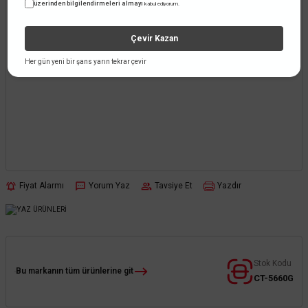
üzerinden bilgilendirmeleri almayı
kabul ediyorum.
Çevir Kazan
Her gün yeni bir şans yarın tekrar çevir
Fiyat Alarmı
Yorum Yaz
Tavsiye Et
Yazdır
Stok Kodu
Bu markanın tüm ürünlerine git
CT-5660G