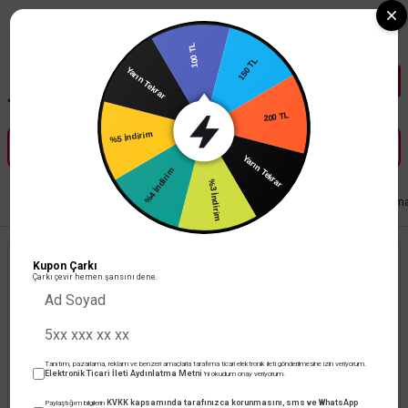
Tüm Banka Kartlarına Vade Farksız 3-5 Taksit Fırsatı Mailorder ile
100 TL
150 TL
Yarın Tekrar
200 TL
%5 İndirim
Yarın Tekrar
%4 İndirim
%3 İndirim
Anasayfa
Led Aydınlatma
İç Mekan Aydınlatma
Sıva Altı Panel Led Arma
Kupon Çarkı
Çarkı çevir hemen şansını dene.
Tanıtım, pazarlama, reklam ve benzeri amaçlarla tarafıma ticari elektronik ileti gönderilmesine izin veriyorum.
Elektronik Ticari İleti Aydınlatma Metni
'ni okudum onay veriyorum.
KVKK kapsamında tarafınızca korunmasını, sms ve WhatsApp
Paylaştığım bilgilerin