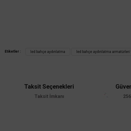
Görüş ve önerileriniz için teşekkür ederiz.
Ürün resmi kalitesiz, bozuk veya görüntülenemiyor.
Ürün açıklamasında eksik bilgiler bulunuyor.
Ürün bilgilerinde hatalar bulunuyor.
Ürün fiyatı diğer sitelerden daha pahalı.
Bu ürüne benzer farklı alternatifler olmalı.
Etiketler :
led bahçe aydınlatma
led bahçe aydınlatma armatürleri f
Taksit Seçenekleri
Güven
TÜKENDİ
Taksit İmkanı
256
ACK