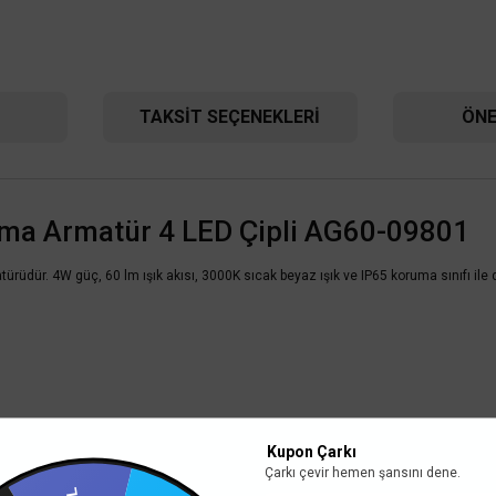
TAKSIT SEÇENEKLERI
ÖNE
ma Armatür 4 LED Çipli AG60-09801
rüdür. 4W güç, 60 lm ışık akısı, 3000K sıcak beyaz ışık ve IP65 koruma sınıfı ile
Kupon Çarkı
Çarkı çevir hemen şansını dene.