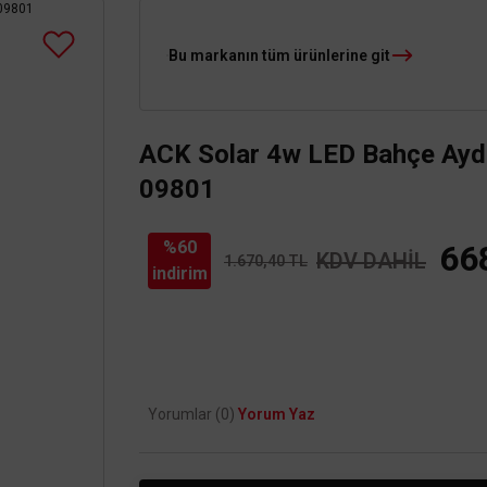
Bu markanın tüm ürünlerine git
ACK Solar 4w LED Bahçe Aydı
09801
%60
66
KDV DAHİL
1.670,40 TL
indirim
Yorumlar (0)
Yorum Yaz