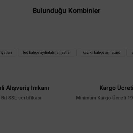
Bu ürüne ilk yorumu siz yapın!
Bulunduğu Kombinler
Yorum Yaz
iyatları
led bahçe aydınlatma fiyatları
kazıklı bahçe armatürü
li Alışveriş İmkanı
Kargo Ücret
Gönder
 Bit SSL sertifikası
Minimum Kargo Ücreti 199
ACK