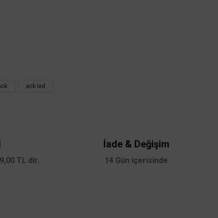
ack
ack led
i
İade & Değişim
,00 TL dir.
14 Gün içerisinde