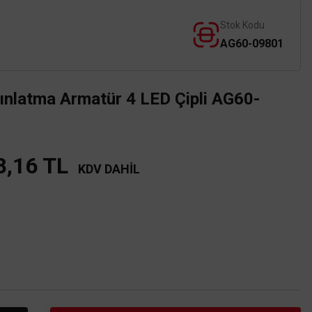
Stok Kodu
AG60-09801
nlatma Armatür 4 LED Çipli AG60-
8,16 TL
KDV DAHİL