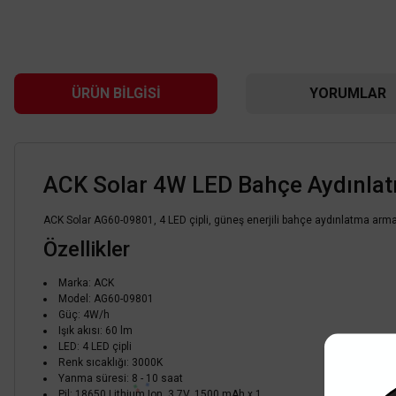
ÜRÜN BILGISI
YORUMLAR
ACK Solar 4W LED Bahçe Aydınlat
ACK Solar AG60-09801, 4 LED çipli, güneş enerjili bahçe aydınlatma armatü
Özellikler
Marka: ACK
Model: AG60-09801
Güç: 4W/h
Işık akısı: 60 lm
LED: 4 LED çipli
Renk sıcaklığı: 3000K
Yanma süresi: 8 - 10 saat
Pil: 18650 Lithium Ion, 3.7V, 1500 mAh x 1