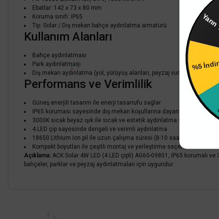
Ya
Ebatlar: 142 x 73 x 80 mm
Koruma sınıfı: IP65
Tip: Solar / Dış mekan bahçe aydınlatma armatürü
Kullanım Alanları
%5 İndi
Bahçe aydınlatması
ACK
Park aydınlatması
Dış mekan aydınlatma (yol, yürüyüş alanları, peyzaj vurgulama)
ACK PIR Sensörlü Solar LED Bahçe Aydınlatma Armatür 72 LED 
%4 İ
Performans ve Verimlilik
Güneş enerjili tasarım ile enerji tasarrufu sağlar
4.435,20 TL
%60
IP65 koruması sayesinde dış mekan koşullarına dayanıklıdır
1.774,08 TL
KDV DAHİL
3000K sıcak beyaz ışık ile sıcak ve estetik aydınlatma sunar
4 LED çip sayesinde dengeli ve verimli aydınlatma
18650 Lithium Ion pil ile uzun çalışma süresi (8-10 saat)
Sepete Ekle
Kompakt boyutları ile çeşitli montaj ve yerleştirme seçenekleri
Açıklama:
ACK Solar 4W LED (4 LED çipli) AG60-09801, IP65 korumalı ve 3
bahçeler, parklar ve peyzaj aydınlatmaları için uygundur.
Bu ürünün fiyat bilgisi, resim, ürün açıklamalarında ve diğer konularda