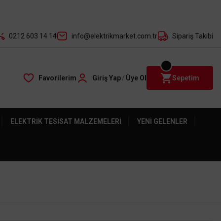
der ile
0212 603 14 14
info@elektrikmarket.com.tr
Sipariş Takibi
Favorilerim
Giriş Yap
/
Üye Ol
Sepetim
ELEKTRIK TESISAT MALZEMELERI
YENI GELENLER