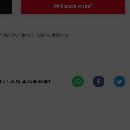
Mağazada varmı?
 Mekan Aydınlatma
,
Solar Aydinlatma
ür 4 LED Çipli AG60-09801