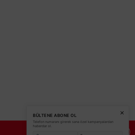
olitikası
teleri
ED Çipli AG60-30801
BÜLTENE ABONE OL
Telefon numaranı girerek sana özel kampanyalardan
İL
haberdar ol.
İade Şartları
İletişim Bilgileri