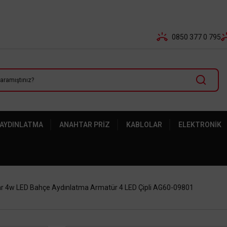
Tüm Banka Kartlarına Vade Farksız 3-5 Taksit Fırsatı Mailor
0850 377 0 795
 AYDINLATMA
ANAHTAR PRIZ
KABLOLAR
ELEKTRONIK
r 4w LED Bahçe Aydınlatma Armatür 4 LED Çipli AG60-09801