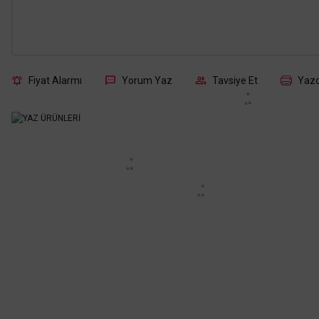
Fiyat Alarmı
Yorum Yaz
Tavsiye Et
Yazd