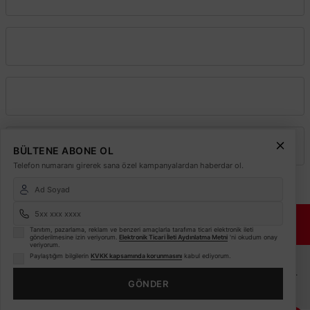
Kurumsal
Alışveriş
Üyelik
BÜLTENE ABONE OL
Telefon numaranı girerek sana özel kampanyalardan haberdar ol.
© 2026
Elektrikmarket.com.tr
Tüm hakları saklıdır.
Sitemiz 256 Bit SSL ile
Güvende!
Tanıtım, pazarlama, reklam ve benzeri amaçlarla tarafıma ticari elektronik ileti
gönderilmesine izin veriyorum.
Elektronik Ticari İleti Aydınlatma Metni
'ni okudum onay
veriyorum.
ETBİS
Paylaştığım bilgilerin
KVKK kapsamında korunmasını
kabul ediyorum.
Sitemiz ETBİS sistemine kayıtlı güvenilir bir e-ticaret sitesidir.
ACK
GÖNDER
ACK SOLAR RGB Ayaklı Bahçe Aydınlatma Armatür LED Çipli AG60-06851
Bu internet sitesinde, kullanıcı deneyimini