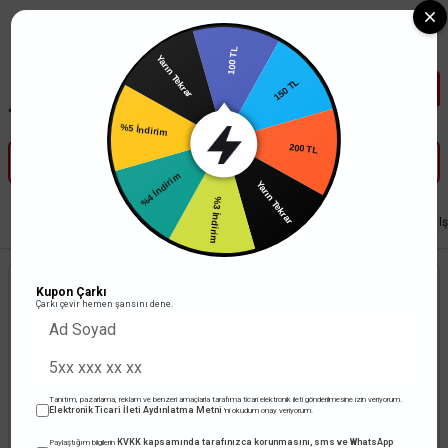
Tüm Banka Kartlarına Vade Farksız 3-5 Taksit Fırsatı Mailorder ile
100 TL
Yarın Tekrar
150 TL
%5 İndirim
200 TL
%4 İndirim
Yarın Tekrar
%3 İndirim
Anasayfa
Aydınlatma
Bahçe Aydınlatma Armatürleri
ACK SOLAR RGB Işı
Kupon Çarkı
Çarkı çevir hemen şansını dene.
Tanıtım, pazarlama, reklam ve benzeri amaçlarla tarafıma ticari elektronik ileti gönderilmesine izin veriyorum.
Elektronik Ticari İleti Aydınlatma Metni
'ni okudum onay veriyorum.
KVKK kapsamında tarafınızca korunmasını, sms ve WhatsApp
Paylaştığım bilgilerin