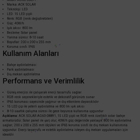
Marka: ACK SOLAR
Teknoloji: LED
LED: 15 LED çipli
Renk: RGB (renk değiştirebilen)
Güç: 40W/h
Işık akısı: 800 lm
Besleme: Solar panel
Yanma süresi: 8-10 saat
Boyutlar: 200 x 200 x 255 mm
Koruma sınıfı: IP65
ACK
Kullanım Alanları
ACK PIR Sensörlü Solar LED Bahçe Aydınlatma Armatür 72 LED Çipli AG60-0
Bahçe aydınlatması
Park aydınlatması
Dış mekan aydınlatma
Performans ve Verimlilik
4.435,20 TL
%60
1.774,08 TL
KDV DAHİL
Güneş enerjisi ile çalışarak enerji tasarrufu sağlar
RGB renk seçenekleriyle estetik ve dekoratif görünüm sunar
IP65 koruması sayesinde yağmur ve dış etkenlere dayanıklıdır
Sepete Ekle
15 LED çip ile yeterli aydınlatma ve 800 lm ışık akısı
8-10 saatlik çalışma süresi ile gece boyunca kullanıma uygundur
Açıklama:
ACK SOLAR AG60-08891, 15 LED çipli ve RGB renk özellikli solar bahçe
armatürüdür. Solar panel ile şarj olur, 40W/h güç değerinde yaklaşık 800 lm aydınlatma
sağlar; 200 x 200 x 255 mm ölçüleri ve IP65 koruma sınıfı ile dış mekan kullanımına
uygundur. Enerji tasarrufu ve estetik aydınlatma isteyen dış mekan uygulamaları için
idealdir.