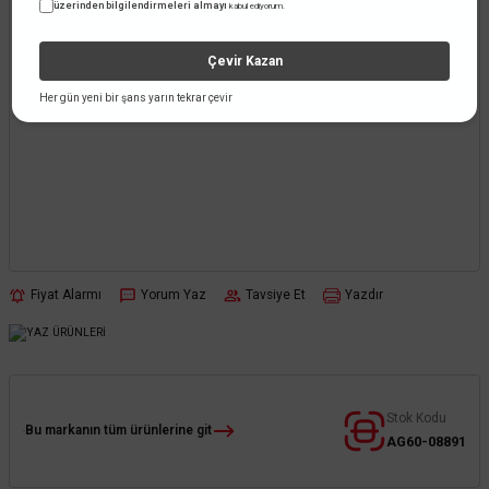
üzerinden bilgilendirmeleri almayı
kabul ediyorum.
Çevir Kazan
Her gün yeni bir şans yarın tekrar çevir
Fiyat Alarmı
Yorum Yaz
Tavsiye Et
Yazdır
Stok Kodu
Bu markanın tüm ürünlerine git
AG60-08891