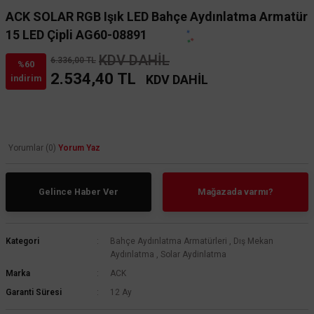
ACK SOLAR RGB Işık LED Bahçe Aydınlatma Armatür
15 LED Çipli AG60-08891
KDV DAHİL
6.336,00 TL
%60
2.534,40 TL
KDV DAHİL
indirim
Yorumlar (0)
Yorum Yaz
Gelince Haber Ver
Mağazada varmı?
Kategori
Bahçe Aydınlatma Armatürleri
,
Dış Mekan
Aydınlatma
,
Solar Aydinlatma
Marka
ACK
Garanti Süresi
12 Ay