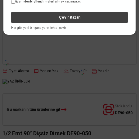
üzerinden bilgilendirmeleri almayı
kabul ediyorum.
Çevir Kazan
Her gün yeni bir şans yarın tekrar çevir
Fiyat Alarmı
Yorum Yaz
Tavsiye Et
Yazdır
Stok Kodu
Bu markanın tüm ürünlerine git
DE90-050
1/2 Emt 90° Dişsiz Dirsek DE90-050