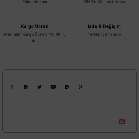
Taksit İmkanı
256 Bit SSL sertifikası
Ürün açıklamasında eksik bilgiler bulunuyor.
Ürün bilgilerinde hatalar bulunuyor.
Ürün fiyatı diğer sitelerden daha pahalı.
Kargo Ücreti
İade & Değişim
67,50 TL
KDV DAHİL
Minimum Kargo Ücreti 199,00 TL
Bu ürüne benzer farklı alternatifler olmalı.
14 Gün içerisinde
dir.
Sepete Ekle
Gönder
Bizi Takip Edin
Kampanyalardan Haberdar Ol!
TÜKENDİ
Güncel kampanyalar ve yenilikleri ilk bilen sen ol.