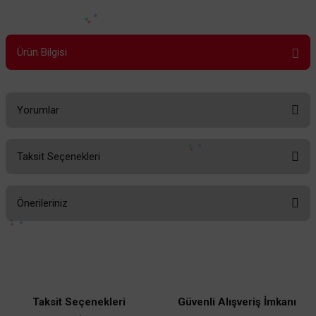
Ürün Bilgisi
Yorumlar
Taksit Seçenekleri
Bu ürüne ilk yorumu siz yapın!
Önerileriniz
Yorum Yaz
Bu ürünün fiyat bilgisi, resim, ürün açıklamalarında ve diğer konularda
yetersiz gördüğünüz noktaları öneri formunu kullanarak tarafımıza
iletebilirsiniz.
Görüş ve önerileriniz için teşekkür ederiz.
EMT
Taksit Seçenekleri
Güvenli Alışveriş İmkanı
Emt 1/2 Dişsiz Galvanizli Çelik Boru / Pre-galvaniz Kaplamalı GB-050
Ürün resmi kalitesiz, bozuk veya görüntülenemiyor.