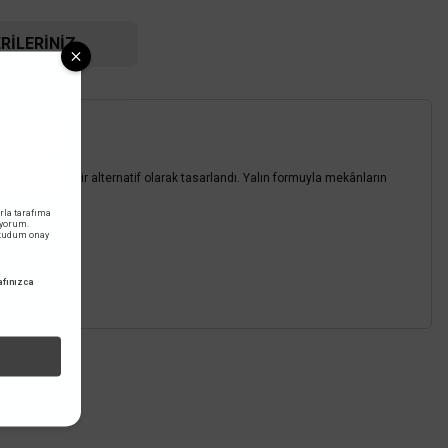
RILERINIZ
eyenlere yeni bir alternatif olarak tasarlandı. Yalın formuyla mekânların
rla tarafıma
Viko By Panasonic
iyorum.
okudum onay
Viko Meridian Tekli Çerçeve - Beyaz
fınızca
29,28 TL
%60
11,71 TL
KDV DAHİL
z.
Sepete Ekle