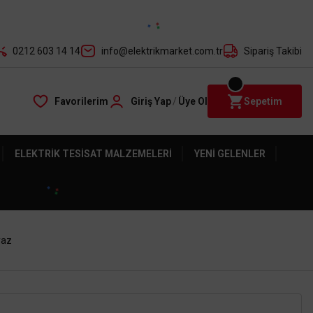
der ile
0212 603 14 14
info@elektrikmarket.com.tr
Sipariş Takibi
Favorilerim
Giriş Yap
/
Üye Ol
Sepetim
ELEKTRIK TESISAT MALZEMELERI
YENI GELENLER
yaz