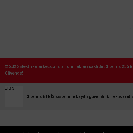
Şube:
İstoç Toptancılar Çarşısı 6. Ada 2423
Sokak No:81-83 Bağcılar \ İstanbul
0212 243 2323
info@elektrikmarket.com.tr
© 2026
Elektrikmarket.com.tr
Tüm hakları saklıdır.
Sitemiz 256 Bi
Güvende!
ETBİS
Sitemiz ETBİS sistemine kayıtlı güvenilir bir e-ticaret s