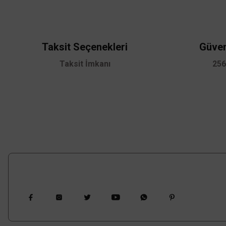
Ürün açıklamasında eksik bilgiler bulunuyor.
Ürün bilgilerinde hatalar bulunuyor.
Ürün fiyatı diğer sitelerden daha pahalı.
Taksit Seçenekleri
Güven
Bu ürüne benzer farklı alternatifler olmalı.
Taksit İmkanı
256
TÜKENDİ
TÜKEN
Viko By Panasonic
Viko By Pa
Viko Meridian İkili Çerçeve - Beyaz
Viko Meridian Altılı
Bizi Takip Edin
134,40 TL
3
%60
%60
53,76 TL
KDV DAHİL
120,96