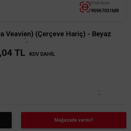
Stok Kodu
90967031MR
a Veavien) (Çerçeve Hariç) - Beyaz
,04 TL
KDV DAHİL
Mağazada varmı?