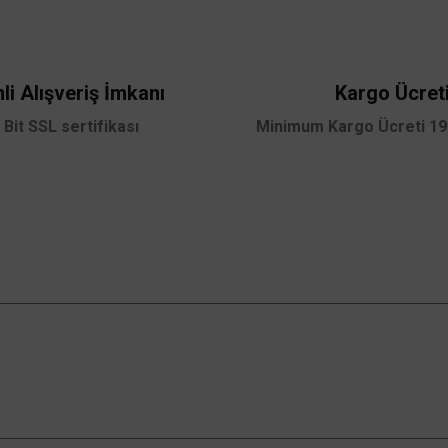
Yorum Yaz
li Alışveriş İmkanı
Kargo Ücret
 Bit SSL sertifikası
Minimum Kargo Ücreti 199
Dİ
Gönder
nasonic
Kampanyalardan Haberdar Ol!
 Çerçeve - Beyaz
Güncel kampanyalar ve yenilikleri ilk bilen sen
02,40 TL
ol.
 TL
KDV DAHİL