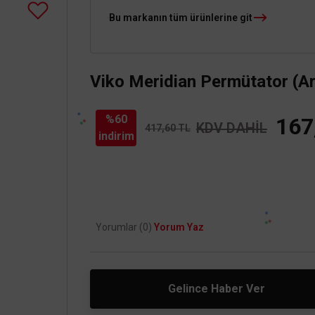
Bu markanın tüm ürünlerine git
Viko Meridian Permütator (Ar
%60
167
KDV DAHİL
417,60 TL
indirim
Yorumlar (0)
Yorum Yaz
Gelince Haber Ver