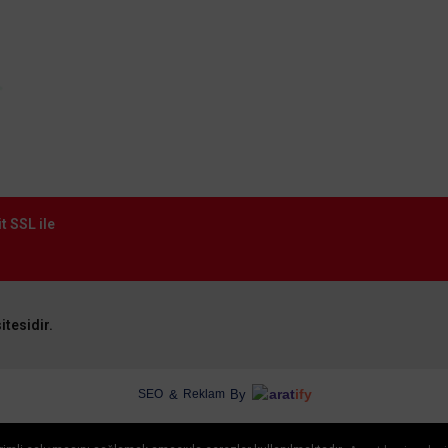
t SSL ile
itesidir.
arat
ify
&
By
SEO
Reklam