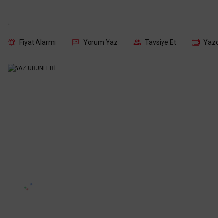
Fiyat Alarmı
Yorum Yaz
Tavsiye Et
Yazd