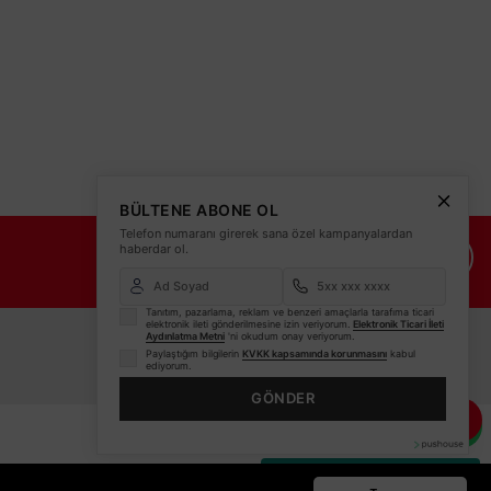
BÜLTENE ABONE OL
Telefon numaranı girerek sana özel kampanyalardan
haberdar ol.
İade Şartları
İletişim Bilgileri
Tanıtım, pazarlama, reklam ve benzeri amaçlarla tarafıma ticari
elektronik ileti gönderilmesine izin veriyorum.
Elektronik Ticari İleti
Aydınlatma Metni
'ni okudum onay veriyorum.
Paylaştığım bilgilerin
KVKK kapsamında korunmasını
kabul
ediyorum.
GÖNDER
Whatsapp Bilgi Hattı