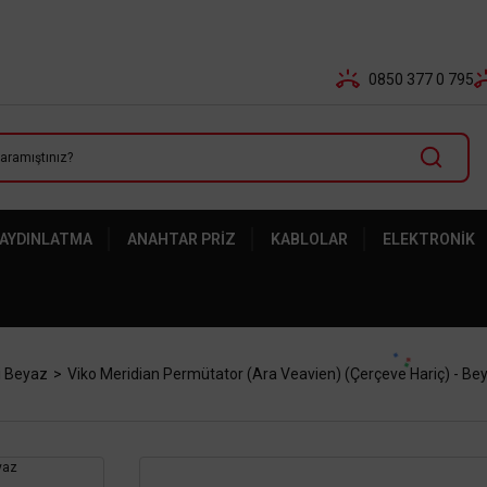
Tüm Banka Kartlarına Vade Farksız 3-5 Taksit Fırsatı Mailor
0850 377 0 795
 AYDINLATMA
ANAHTAR PRIZ
KABLOLAR
ELEKTRONIK
i Beyaz
Viko Meridian Permütator (Ara Veavien) (Çerçeve Hariç) - Be