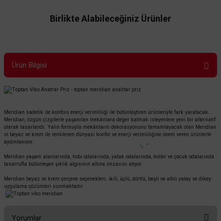
Birlikte Alabileceğiniz Ürünler
Ürün Bilgisi
Meridian sadelik ile konforu enerji verimliliği ile bütünleştiren ürünleriyle fark yaratacak...
Meridian, özgün çizgilerle yaşanılan mekânlara değer katmak isteyenlere yeni bir alternatif
olarak tasarlandı. Yalın formuyla mekânların dekorasyonunu tamamlayacak olan Meridian
ın beyaz ve krem ile renklenen dünyası konfor ve enerji verimliliğine önem veren ürünlerle
aydınlanıyor.
Viko By Panasonic
Meridian yaşam alanlarında, hobi odalarında, yatak odalarında, holler ve çocuk odalarında
Viko Meridian Üçlü Çerçeve - Beyaz
tasarrufla bütünleşen şıklık algısının altına imzasını atıyor.
Meridian beyaz ve krem çerçeve seçenekleri; ikili, üçlü, dörtlü, beşli ve altılı yatay ve dikey
uygulama çözümleri sunmaktadır.
166,80 TL
%60
66,72 TL
KDV DAHİL
Yorumlar