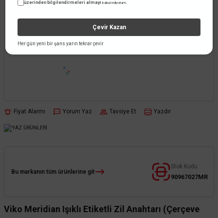
üzerinden bilgilendirmeleri almayı
kabul ediyorum.
Çevir Kazan
Her gün yeni bir şans yarın tekrar çevir
Fiyat Alarmı
Yorum Yaz
Tavsiye Et
Yazdır
Stok Kodu
Bu markanın tüm ürünlerine git
90967027MR
Viko Meridian Işıklı Etiketli Zil Anahtarı (Çerçeve