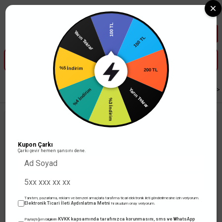
Tüm Banka Kartlarına Vade Farksız 3-5 Taksit Fırsatı Mailorder ile
100 TL
Yarın Tekrar
150 TL
%5 İndirim
200 TL
%4 İndirim
Anasayfa
Anahtar Priz
Viko Anahtar / Priz
Viko Meridian Serisi Beyaz
Yarın Tekrar
%3 İndirim
Kupon Çarkı
Çarkı çevir hemen şansını dene.
Tanıtım, pazarlama, reklam ve benzeri amaçlarla tarafıma ticari elektronik ileti gönderilmesine izin veriyorum.
Elektronik Ticari İleti Aydınlatma Metni
'ni okudum onay veriyorum.
KVKK kapsamında tarafınızca korunmasını, sms ve WhatsApp
Paylaştığım bilgilerin