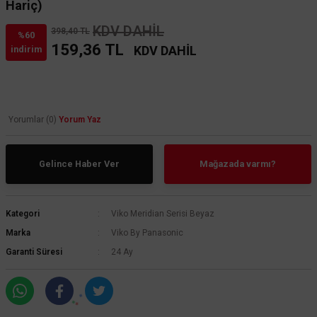
Hariç)
KDV DAHİL
398,40 TL
%60
159,36 TL
KDV DAHİL
indirim
Yorumlar (0)
Yorum Yaz
Gelince Haber Ver
Mağazada varmı?
Kategori
Viko Meridian Serisi Beyaz
Marka
Viko By Panasonic
Garanti Süresi
24 Ay