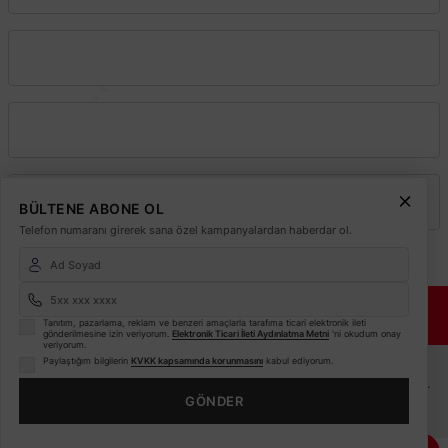
210,48 TL
%53
Kurumsal
98,93 TL
KDV DAHİL
Mağazada varmı?
Alışveriş
Üyelik
BÜLTENE ABONE OL
Telefon numaranı girerek sana özel kampanyalardan haberdar ol.
© 2026
Elektrikmarket.com.tr
Tüm hakları saklıdır.
Sitemiz 256 Bit SSL ile
Güvende!
Tanıtım, pazarlama, reklam ve benzeri amaçlarla tarafıma ticari elektronik ileti
gönderilmesine izin veriyorum.
Elektronik Ticari İleti Aydınlatma Metni
'ni okudum onay
veriyorum.
ETBİS
Paylaştığım bilgilerin
KVKK kapsamında korunmasını
kabul ediyorum.
Sitemiz ETBİS sistemine kayıtlı güvenilir bir e-ticaret sitesidir.
GÖNDER
TÜKENDİ
Bu internet sitesinde, kullanıcı deneyimini
geliştirmek ve internet sitesinin verimli