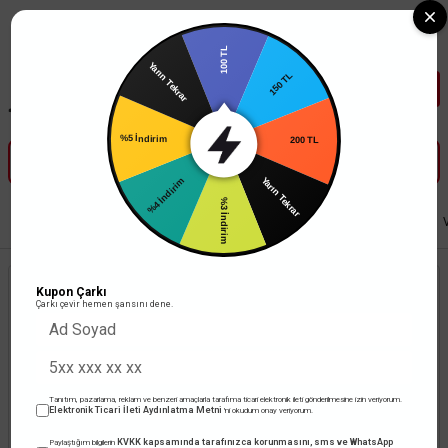
Tüm Banka Kartlarına Vade Farksız 3-5 Taksit Fırsatı Mailorder ile
100 TL
Yarın Tekrar
150 TL
%5 İndirim
200 TL
%4 İndirim
Yarın Tekrar
%3 İndirim
Anasayfa
Anahtar Priz
Viko Anahtar / Priz
Viko Artline Novella Serisi
Kupon Çarkı
Çarkı çevir hemen şansını dene.
Tanıtım, pazarlama, reklam ve benzeri amaçlarla tarafıma ticari elektronik ileti gönderilmesine izin veriyorum.
Elektronik Ticari İleti Aydınlatma Metni
'ni okudum onay veriyorum.
KVKK kapsamında tarafınızca korunmasını, sms ve WhatsApp
Paylaştığım bilgilerin