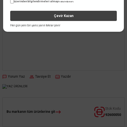
üzerinden bilgilendirmeleri almayı
kabul ediyorum.
Çevir Kazan
Her gün yeni bir şans yarın tekrar çevir
Yorum Yaz
Tavsiye Et
Yazdır
Stok Kodu
Bu markanın tüm ürünlerine git
92600050