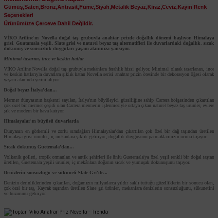
Gümüş,Saten,Bronz,Antrasit,Füme,Siyah,Metalik Beyaz,Kiraz,Ceviz,Kayın Renk
Seçenekleri
Viko Artline
Ürünümüze Çerceve Dahil Değildir.
Viko Artline Trenda Çerçeve
VİKO Artline'ın Novella doğal taş grubuyla anahtar prizde doğallık dönemi başlıyor. Himalaya
grisi, Guatamala yeşili, Slate grisi ve naturel beyaz taş alternatifleri ile duvarlardaki doğallık, sıcak
dokunuş ve sonsuzluk duyguları yaşam alanınıza yansıyor.
Minimal tasarım, ince ve keskin hatlar
VİKO Artline Novella doğal taş grubuyla mekânlara ferahlık hissi geliyor. Minimal olarak tasarlanan, ince
170,40 TL
ve keskin hatlarıyla duvarlara şıklık katan Novella serisi anahtar prizin ötesinde bir dekorasyon öğesi olarak
%53
yaşam alanında yerini alıyor.
80,09 TL
KDV DAHİL
Doğal beyaz İtalya'dan...
Mermer dünyasının başkenti sayılan, İtalya'nın büyüleyici güzelliğine sahip Carrera bölgesinden çıkartılan
çok özel bir mermer çeşidi olan Carrera mermerin işlenmesiyle ortaya çıkan naturel beyaz taş ürünler, evlere
Sepete Ekle
şık ve modern bir hava katıyor.
Himalayalar'ın büyüsü duvarlarda
Dünyanın en görkemli ve zorlu sıradağları Himalayalar'dan çıkartılan çok özel bir dağ taşından üretilen
Himalaya grisi ürünler, iç mekanlara şıklık getiriyor, doğallık duygusunu parmaklarınızın ucuna taşıyor.
Sıcak dokunuş Guetemala'dan...
Volkanik gölleri, tropik ormanları ve antik şehirleri ile ünlü Guetemala'ya özel yeşil renkli bir doğal taştan
üretilen, Guetemala yeşili ürünler, iç mekânlara doğanın sıcak ve yumuşak dokunuşunu taşıyor.
Denizlerin sonsuzluğu ve sükuneti Slate Gri'de...
Denizin derinliklerinden çıkarılan, doğamızın milyarlarca yıldır saklı tuttuğu güzelliklerin bir sonucu olan,
çok özel bir taş, Kayrak taşından üretilen Slate gri ürünler, mekanlara denizlerin sonsuzluğunu, sükunetini
ve huzurunu getiriyor.