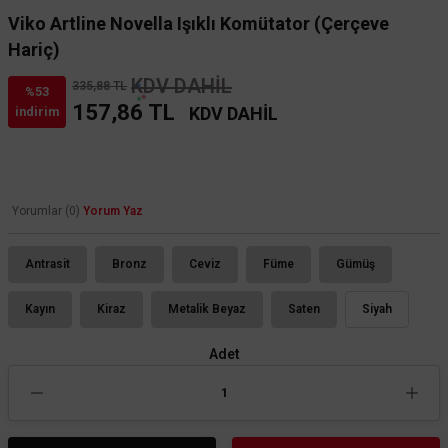
Viko Artline Novella Işıklı Komütator (Çerçeve
Hariç)
KDV DAHİL
335,88 TL
%53
157,86 TL
KDV DAHİL
indirim
Yorumlar (0)
Yorum Yaz
Antrasit
Bronz
Ceviz
Füme
Gümüş
Kayın
Kiraz
Metalik Beyaz
Saten
Siyah
Adet