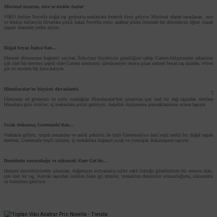
Minimal tasarım, ince ve keskin hatlar
VİKO Artline Novella doğal taş grubuyla mekânlara ferahlık hissi geliyor. Minimal olarak tasarlanan, ince
ve keskin hatlarıyla duvarlara şıklık katan Novella serisi anahtar prizin ötesinde bir dekorasyon öğesi olarak
170,40 TL
yaşam alanında yerini alıyor.
%53
80,09 TL
KDV DAHİL
Doğal beyaz İtalya'dan...
Mermer dünyasının başkenti sayılan, İtalya'nın büyüleyici güzelliğine sahip Carrera bölgesinden çıkartılan
Sepete Ekle
çok özel bir mermer çeşidi olan Carrera mermerin işlenmesiyle ortaya çıkan naturel beyaz taş ürünler, evlere
şık ve modern bir hava katıyor.
Himalayalar'ın büyüsü duvarlarda
Dünyanın en görkemli ve zorlu sıradağları Himalayalar'dan çıkartılan çok özel bir dağ taşından üretilen
Himalaya grisi ürünler, iç mekanlara şıklık getiriyor, doğallık duygusunu parmaklarınızın ucuna taşıyor.
Sıcak dokunuş Guetemala'dan...
Volkanik gölleri, tropik ormanları ve antik şehirleri ile ünlü Guetemala'ya özel yeşil renkli bir doğal taştan
üretilen, Guetemala yeşili ürünler, iç mekânlara doğanın sıcak ve yumuşak dokunuşunu taşıyor.
Denizlerin sonsuzluğu ve sükuneti Slate Gri'de...
Denizin derinliklerinden çıkarılan, doğamızın milyarlarca yıldır saklı tuttuğu güzelliklerin bir sonucu olan,
çok özel bir taş, Kayrak taşından üretilen Slate gri ürünler, mekanlara denizlerin sonsuzluğunu, sükunetini
ve huzurunu getiriyor.
TÜKENDİ