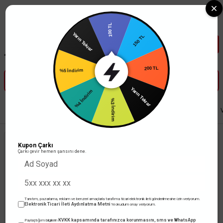
Tüm Banka Kartlarına Vade Farksız 3-5 Taksit Fırsatı Mailorder ile
100 TL
Yarın Tekrar
150 TL
%5 İndirim
200 TL
%4 İndirim
Yarın Tekrar
%3 İndirim
Anasayfa
Anahtar Priz
Viko Anahtar / Priz
Viko Artline Novella Serisi
Kupon Çarkı
Çarkı çevir hemen şansını dene.
Tanıtım, pazarlama, reklam ve benzeri amaçlarla tarafıma ticari elektronik ileti gönderilmesine izin veriyorum.
Elektronik Ticari İleti Aydınlatma Metni
'ni okudum onay veriyorum.
KVKK kapsamında tarafınızca korunmasını, sms ve WhatsApp
Paylaştığım bilgilerin