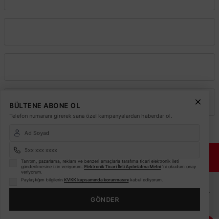
Mağazada varmı?
Kurumsal
Alışveriş
Üyelik
BÜLTENE ABONE OL
Telefon numaranı girerek sana özel kampanyalardan haberdar ol.
© 2026
Elektrikmarket.com.tr
Tüm hakları saklıdır.
Sitemiz 256 Bit SSL ile
TÜKENDİ
Güvende!
Tanıtım, pazarlama, reklam ve benzeri amaçlarla tarafıma ticari elektronik ileti
gönderilmesine izin veriyorum.
Elektronik Ticari İleti Aydınlatma Metni
'ni okudum onay
veriyorum.
ETBİS
Paylaştığım bilgilerin
KVKK kapsamında korunmasını
kabul ediyorum.
Sitemiz ETBİS sistemine kayıtlı güvenilir bir e-ticaret sitesidir.
GÖNDER
Bu internet sitesinde, kullanıcı deneyimini