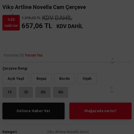
Viko Artline Novella Cam Çerçeve
KDV DAHİL
1.398,00 TL
%53
657,06 TL
KDV DAHİL
indirim
Yorumlar (0)
Yorum Yaz
Çerçeve Rengi
Açık Yeşil
Beyaz
Bordo
Siyah
1li
2li
3lü
4lü
Gelince Haber Ver
Mağazada varmı?
Kategori
Viko Artline Novella Serisi