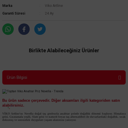
Marka
Viko Artline
Garanti Süresi
24 Ay
Birlikte Alabileceğiniz Ürünler
Ürün Bilgisi
Bu ürün sadece çerçevedir. Diğer aksamları ilgili kategoriden satın
alabilirsiniz.
VİKO Artline'ın Novella doğal taş grubuyla anahtar prizde doğallık dönemi başlıyor. Himalaya
Viko Artline
grisi, Guatamala yeşili, Slate grisi ve naturel beyaz taş alternatifleri ile duvarlardaki doğallık, sıcak
dokunuş ve sonsuzluk duyguları yaşam alanınıza yansıyor.
Viko Artline Trenda Çerçeve