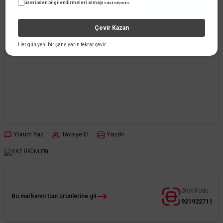
üzerinden bilgilendirmeleri almayı
kabul ediyorum.
Çevir Kazan
Her gün yeni bir şans yarın tekrar çevir
Yorum Yaz
Tavsiye Et
Yazdır
Stok Kodu
Bu markanın tüm ürünlerine git
921922711