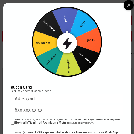
Tüm Banka Kartlarına Vade Farksız 3-5 Taksit Fırsatı Mailorder ile
100 TL
Yarın Tekrar
150 TL
%5 İndirim
200 TL
%4 İndirim
Anasayfa
Anahtar Priz
Fiş ve Prizler
Viko Plastik Ara Puar Beyaz 90302
Yarın Tekrar
%3 İndirim
Kupon Çarkı
Çarkı çevir hemen şansını dene.
Tanıtım, pazarlama, reklam ve benzeri amaçlarla tarafıma ticari elektronik ileti gönderilmesine izin veriyorum.
Elektronik Ticari İleti Aydınlatma Metni
'ni okudum onay veriyorum.
KVKK kapsamında tarafınızca korunmasını, sms ve WhatsApp
Paylaştığım bilgilerin