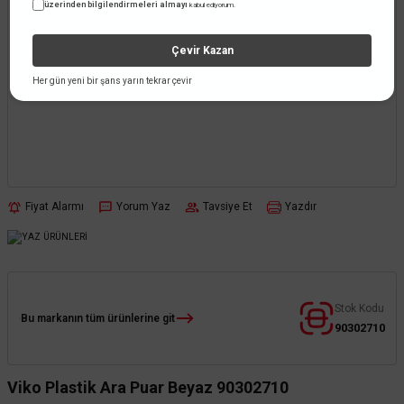
üzerinden bilgilendirmeleri almayı
kabul ediyorum.
Çevir Kazan
Her gün yeni bir şans yarın tekrar çevir
Fiyat Alarmı
Yorum Yaz
Tavsiye Et
Yazdır
Stok Kodu
Bu markanın tüm ürünlerine git
90302710
Viko Plastik Ara Puar Beyaz 90302710