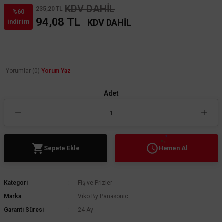
KDV DAHİL
235,20 TL
%60
94,08 TL
KDV DAHİL
indirim
Yorumlar (0)
Yorum Yaz
Adet
Sepete Ekle
Hemen Al
Kategori
Fiş ve Prizler
Marka
Viko By Panasonic
Garanti Süresi
24 Ay