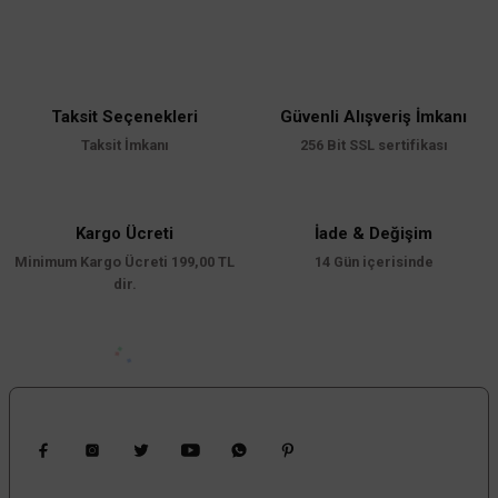
43,30 TL
43,30 TL
KDV DAHİL
KDV DAHİL
Bu ürünün fiyat bilgisi, resim, ürün açıklamalarında ve diğer konularda
yetersiz gördüğünüz noktaları öneri formunu kullanarak tarafımıza
iletebilirsiniz.
Sepete Ekle
Sepete Ekle
Görüş ve önerileriniz için teşekkür ederiz.
Taksit Seçenekleri
Güvenli Alışveriş İmkanı
Ürün resmi kalitesiz, bozuk veya görüntülenemiyor.
Taksit İmkanı
256 Bit SSL sertifikası
Ürün açıklamasında eksik bilgiler bulunuyor.
Ürün bilgilerinde hatalar bulunuyor.
Ürün fiyatı diğer sitelerden daha pahalı.
Kargo Ücreti
İade & Değişim
Minimum Kargo Ücreti 199,00 TL
Bu ürüne benzer farklı alternatifler olmalı.
14 Gün içerisinde
dir.
Viko By Panasonic
Gönder
Bizi Takip Edin
Viko Monoblok UPS Topraklı Erkek Fiş
Kampanyalardan Haberdar Ol!