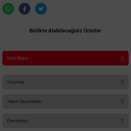
Birlikte Alabileceğiniz Ürünler
Ürün Bilgisi
Yorumlar
Viko By Panasonic
Viko By Panasonic
Taksit Seçenekleri
Viko Erkek Fiş Mimoza Siyah
Viko Erkek Fiş Mimoza
Bu ürüne ilk yorumu siz yapın!
Önerileriniz
Yorum Yaz
108,24 TL
108,24 TL
%60
%60