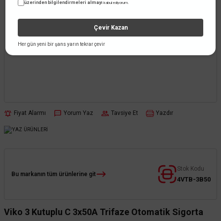
üzerinden bilgilendirmeleri almayı
kabul ediyorum.
Çevir Kazan
Her gün yeni bir şans yarın tekrar çevir
Fiyat Alarmı
Yorum Yaz
Tavsiye Et
Yazdır
Stok Kodu
Bu markanın tüm ürünlerine git
4VTB-3B50
Viko 3 Kutuplu C 3x50A Trifaze Otomatik Sigorta