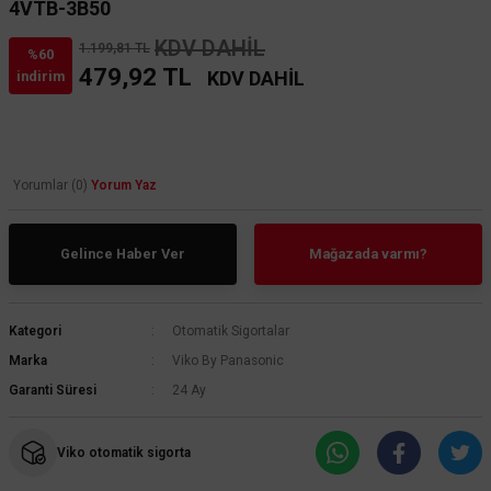
4VTB-3B50
KDV DAHİL
1.199,81 TL
%60
479,92 TL
KDV DAHİL
indirim
Yorumlar (0)
Yorum Yaz
Gelince Haber Ver
Mağazada varmı?
Kategori
Otomatik Sigortalar
Marka
Viko By Panasonic
Garanti Süresi
24 Ay
Viko otomatik sigorta