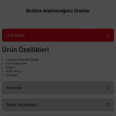
Birlikte Alabileceğiniz Ürünler
Ürün Bilgisi
Ürün Özellikleri
3 Kutuplu Otomatik Sigorta
4.5 kA veya 3 kA
B Eğrisi
4VTB Serisi
50 Amper
Yorumlar
Taksit Seçenekleri
Bu ürüne ilk yorumu siz yapın!
Siemens